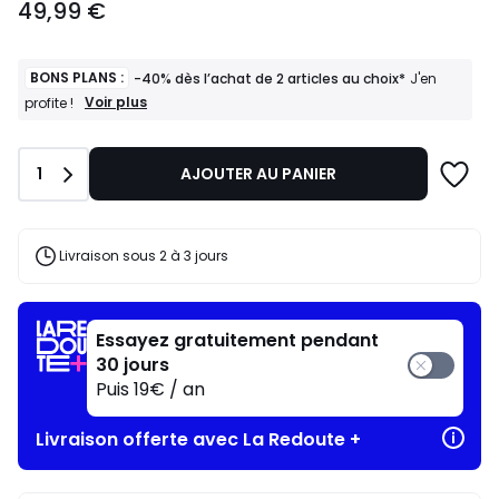
49,99 €
à
partir
de
49,99
BONS PLANS :
-40% dès l’achat de 2 articles au choix*
J'en
€.
BONS
Voir plus
profite !
PLANS
:
-40%
Quantité
1
AJOUTER AU PANIER
dès
l’achat
de
2
articles
Livraison sous 2 à 3 jours
au
choix*
J'en
profite
Essayez gratuitement pendant
!
30 jours
Puis 19€ / an
Livraison offerte avec La Redoute +