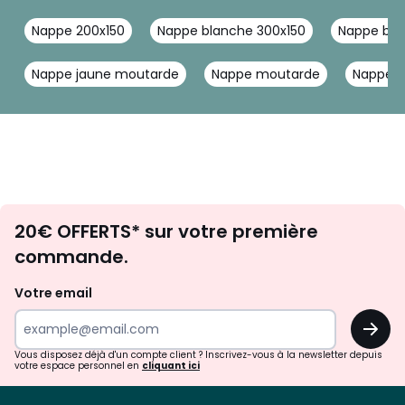
Nappe 200x150
Nappe blanche 300x150
Nappe blan
Nappe jaune moutarde
Nappe moutarde
Nappe t
Envie
20€ OFFERTS* sur votre première
d'inspirations
commande.
et
de
Votre email
surprises?
OK
!
Vous disposez déjà d'un compte client ? Inscrivez-vous à la newsletter depuis
votre espace personnel en
cliquant ici