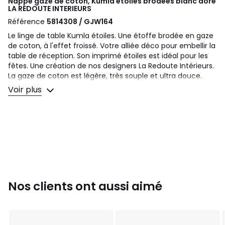
Nappe gaze de coton, Kumla étoiles brodées blanc doré
LA REDOUTE INTERIEURS
Référence
5814308 / GJW164
Le linge de table Kumla étoiles. Une étoffe brodée en gaze
de coton, à l'effet froissé. Votre alliée déco pour embellir la
table de réception. Son imprimé étoiles est idéal pour les
fêtes. Une création de nos designers La Redoute Intérieurs.
La gaze de coton est légère, très souple et ultra douce.
Délicatement gaufrée, elle ne nécessite pas de repassage
Voir plus
et s'embellit au fil du temps.
Description
• 100% gaze de coton
• Imprimé motif petites étoiles, coloris doré
• Encadrement en broderies dorées en point d'épines
• Pompons à chaque coin de la nappe
Entretien
Nos clients ont aussi aimé
• Température de lavage 30°
• Pas de repassage
Dimensions