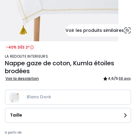
Voir les produits similaires
-40% DÈS 2*
LA REDOUTE INTERIEURS
Nappe gaze de coton, Kumla étoiles
brodées
Voir la description
4,6
/5
58 avis
Blanc Doré
Taille
Prix
à partir de