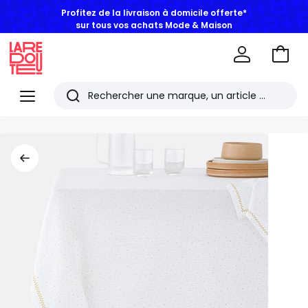
Profitez de la livraison à domicile offerte*
sur tous vos achats Mode & Maison
Aller
au
La
panie
Redoute
Menu
Rechercher
Les
derniers
articles
consultés