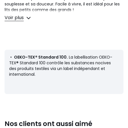
souplesse et sa douceur. Facile à vivre, il est idéal pour les
lits des petits comme des grands !
Voir plus
Description
• 100% coton
• 57 fils/cm²
• Imprimé recto/verso
•
Taie d'oreiller vendue à l'unité
Entretien
•
OEKO-TEX® Standard 100.
La labellisation OEKO-
• Température de lavage 60°
TEX® Standard 100 contrôle les substances nocives
• En lavant votre linge à 40° au lieu de 60°, vous limitez la
des produits textiles via un label indépendant et
consommation d'énergie
international.
Dimensions
• 50 x 70 cm : rectangulaire
• 63 x 63 cm : carrée
Nos clients ont aussi aimé
Fiche produit relative aux qualités et caractéristiques