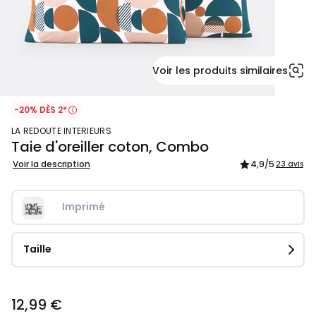
Voir les produits similaires
-20% DÈS 2*
LA REDOUTE INTERIEURS
Taie d'oreiller coton, Combo
Voir la description
4,9
/5
23 avis
Imprimé
Taille
12,99
12,99 €
€.