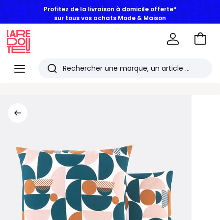
Profitez de la livraison à domicile offerte*
sur tous vos achats Mode & Maison
Aller
au
La
panie
Redoute
Menu
Rechercher
Les
derniers
articles
consultés