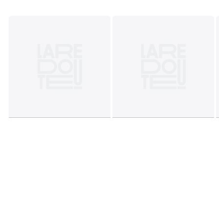
environnementales
• Origine de fabrication (tissage, impression, confection) :
Bangladesh
Couleurs
Imprimé
Tailles
50 x 70 cm, 63 x 63 cm