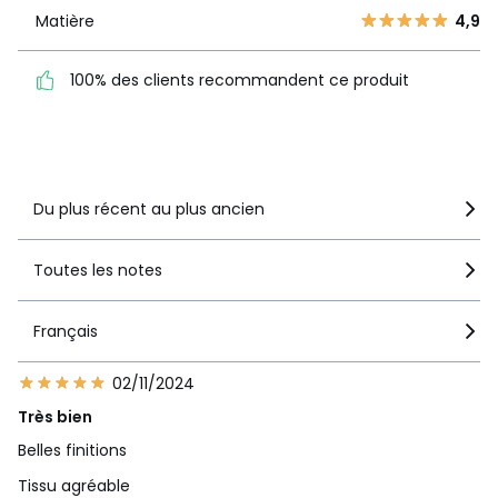
1
0
Matière
4,9
Matière
4,9
100% des clients
100% des clients recommandent ce produit
recommandent ce produit
Voir le détail de la note
Du plus récent au plus ancien
Toutes les notes
Français
02/11/2024
Très bien
Belles finitions
Tissu agréable