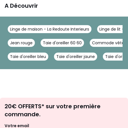
A Découvrir
Linge de maison - La Redoute Interieurs
Linge de lit - 
Jean rouge
Taie d'oreiller 60 60
Commode vêtem
Taie d'oreiller bleu
Taie d'oreiller jaune
Taie d'oreil
Envie
20€ OFFERTS* sur votre première
d'inspirations
commande.
et
de
Votre email