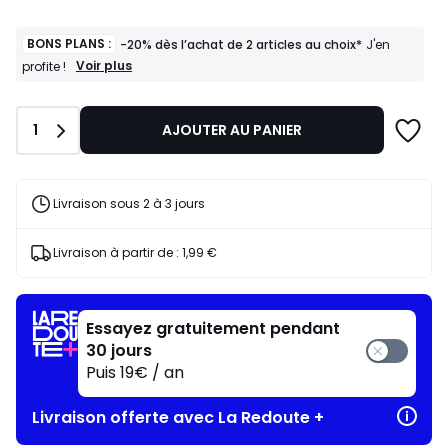
BONS PLANS :
-20% dès l’achat de 2 articles au choix*
J'en
BONS
Voir plus
profite !
PLANS
:
-20%
Quantité
1
AJOUTER AU PANIER
dès
l’achat
de
2
articles
Livraison sous 2 à 3 jours
au
choix*
J'en
Livraison à partir de :
1,99 €
profite
!
Essayez gratuitement pendant
30 jours
Puis 19€ / an
Livraison offerte avec La Redoute +