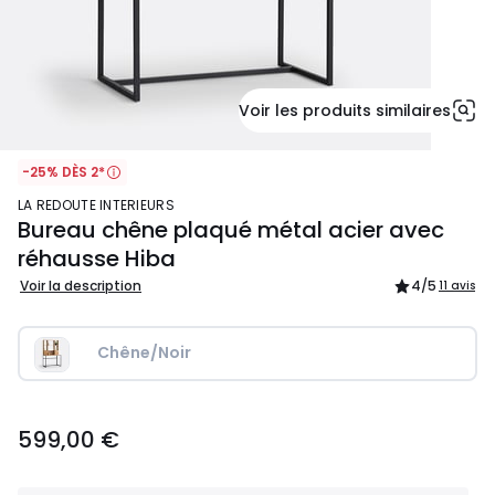
Voir les produits similaires
-25% DÈS 2*
LA REDOUTE INTERIEURS
Bureau chêne plaqué métal acier avec
réhausse Hiba
Voir la description
4
/5
11 avis
Chêne/Noir
599,00
599,00 €
€.