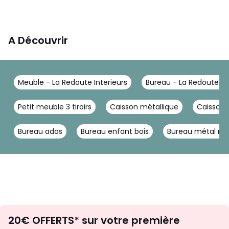
A Découvrir
Meuble - La Redoute Interieurs
Bureau - La Redoute Int
Petit meuble 3 tiroirs
Caisson métallique
Caisson a
Bureau ados
Bureau enfant bois
Bureau métal noi
Envie
20€ OFFERTS* sur votre première
d'inspirations