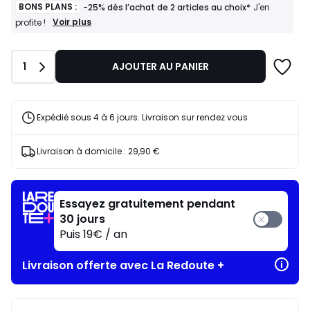
BONS PLANS :
-25% dès l’achat de 2 articles au choix*
J'en
BONS
Voir plus
profite !
PLANS
:
-25%
Quantité
1
AJOUTER AU PANIER
dès
l’achat
de
2
articles
Expédié sous 4 à 6 jours. Livraison sur rendez vous
au
choix*
J'en
Livraison à domicile :
29,90 €
profite
!
Essayez gratuitement pendant
30 jours
Puis 19€ / an
Livraison offerte avec La Redoute +