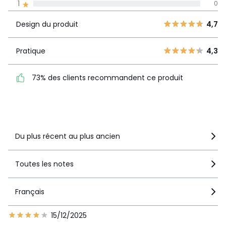
1
0
La Redoute s'engage
Design du
5
4
4,7
Design du produit
4,7
produit
4
3
3
4
Pratique
4,3
Pratique
4,3
2
0
73% des clients
1
0
73% des clients recommandent ce produit
recommandent ce produit
Voir le détail de la note
Du plus récent au plus ancien
Toutes les notes
Français
15/12/2025