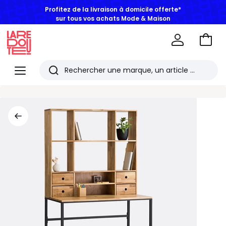
Profitez de la livraison à domicile offerte*
sur tous vos achats Mode & Maison
Aller
au
La
panie
Redoute
Menu
Rechercher
Les
derniers
articles
consultés