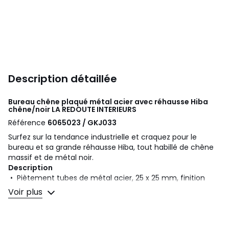
Description détaillée
Bureau chêne plaqué métal acier avec réhausse Hiba
chêne/noir
LA REDOUTE INTERIEURS
Référence
6065023 / GKJ033
Surfez sur la tendance industrielle et craquez pour le
bureau et sa grande réhausse Hiba, tout habillé de chêne
massif et de métal noir.
Description
• Piètement tubes de métal acier, 25 x 25 mm, finition
peinture époxy coloris noir
Voir plus
• Plateau et réhausse en chêne massif abouté, finition
vernis nitrocellulosique
• Fonds des tiroirs en MDF plaqué chêne
• Réhausse : bas 4 tiroirs + 2 niches centrales, haut 6