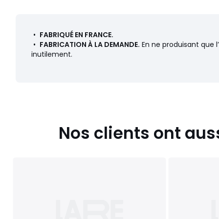
Couleurs
Blanc Écru
Tailles
70 x 190 cm, 80 x 190 cm, 90 x 190 cm, 90 x 200 cm,
•
FABRIQUÉ EN FRANCE.
140 x 200 cm, 160 x 200 cm
•
FABRICATION À LA DEMANDE.
En ne produisant que l
inutilement.
Nos clients ont aus