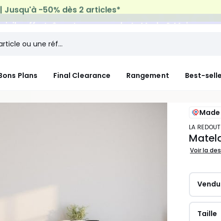
micile offerte*
sur tous vos achats Mode & Maison
Bons Plans
Final Clearance
Rangement
Best-sell
Made 
LA REDOUT
Matel
Voir la de
Vendu
Taille