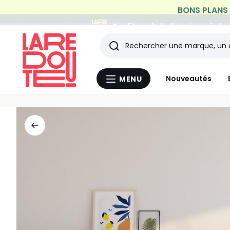
Profitez de la livraison à do
Rechercher
Les
Nouveautés
MENU
Menu
derniers
La
Redoute
articles
consultés