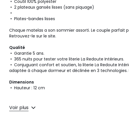
• Coutil 100% polyester
• 2 plateaux gansés lisses (sans piquage)
•
• Plates-bandes lisses
Chaque matelas a son sommier assorti. Le couple parfait
Retrouvez-le sur le site.
Qualité
• Garantie 5 ans.
• 365 nuits pour tester votre literie La Redoute Intérieurs.
• Conjuguant confort et soutien, la literie La Redoute In
adaptée à chaque dormeur et déclinée en 3 technologies. B
Dimensions
• Hauteur : 12 cm
Voir plus
Fiche produit relative aux qualités et caractéristiques
• Produit majoritairement recyclable.