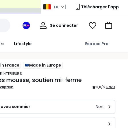
Télécharger l'app
FR
Mon
Se connecter
Mon
Voir
Aller
compte
espace
ma
au
La
wishlist
panier
ers
Lifestyle
Espace Pro
Redoute
+
in France
Made in Europe
E INTERIEURS
as mousse, soutien mi-ferme
scription
3,8
/5
5 avis
 avec sommier
Non