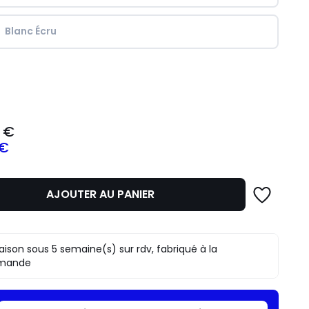
Blanc Écru
ité
 €
 €
AJOUTER AU PANIER
z
mme
raison sous 5 semaine(s) sur rdv, fabriqué à la
mande