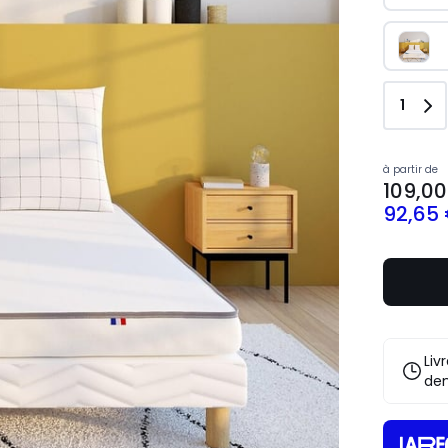
Quant
1
Prix
à partir de
109,00
à
92,65
partir
de
109,00
€
souscrive
à
notre
progra
Liv
pour
de
payer
à
la