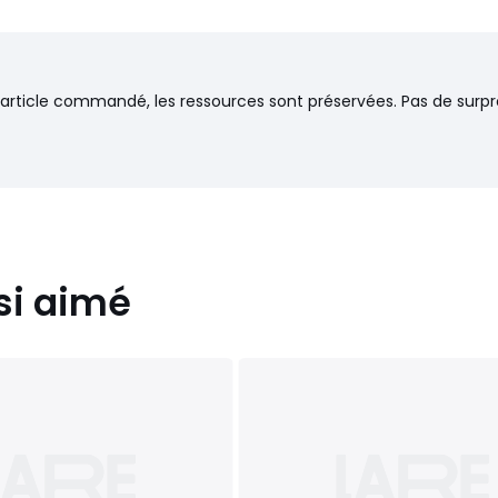
 120 x 190 cm, 140 x 190 cm,
’article commandé, les ressources sont préservées. Pas de surpr
si aimé