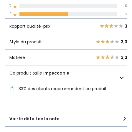
2
0
Avis 100% certifiés,
1
2
La Redoute s'engage
Rapport
5
2
3
Rapport qualité-prix
3
qualité-prix
4
0
3
0
Style du produit
3,3
Style du
3,3
2
0
produit
1
2
Matière
3,3
Matière
3,3
Ce produit taille
Impeccable
Ce produit taille
Impeccable
33% des clients recommandent ce produit
33% des clients
recommandent ce produit
Voir le détail de la note