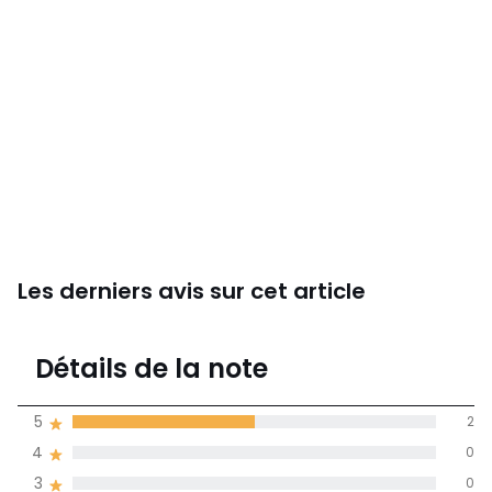
Les derniers avis sur cet article
3
Détails de la note
4 avis
de moyenne
5
2
obtenue sur
4
0
l'ensemble des
pays
3
0