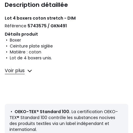
Description détaillée
Lot 4 boxers coton stretch - DIM
Référence
5743575 / GKN491
Détails produit
• Boxer
• Ceinture plate siglée
• Matière : coton
• Lot de 4 boxers unis.
Composition et Entretien
Voir plus
• 95% coton, 5% élasthanne
• Pour l'entretien, merci de vous référer aux indications
figurant sur l'étiquette du produit
Couleurs
Bleu + Noir, Noir + bleu + rouge
•
OEKO-TEX® Standard 100.
La certification OEKO-
Tailles
8 ans - 126 cm, 10 ans - 138 cm, 12 ans - 150 cm, 14
TEX® Standard 100 contrôle les substances nocives
ans - 162 cm, 16 ans - 174 cm
des produits textiles via un label indépendant et
international.