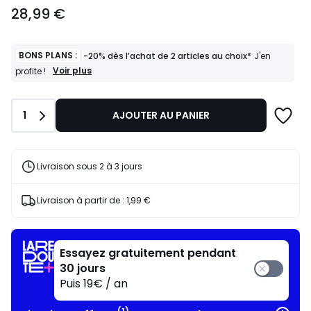
28,99
28,99 €
€.
BONS PLANS :
-20% dès l’achat de 2 articles au choix*
J'en
BONS
Voir plus
profite !
PLANS
:
-20%
Quantité
1
AJOUTER AU PANIER
dès
l’achat
de
2
articles
Livraison sous 2 à 3 jours
au
choix*
J'en
Livraison à partir de :
1,99 €
profite
!
Essayez gratuitement pendant
30 jours
Puis 19€ / an