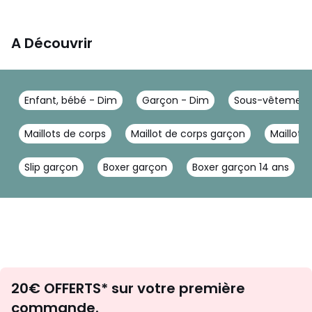
A Découvrir
Enfant, bébé - Dim
Garçon - Dim
Sous-vêtement
Maillots de corps
Maillot de corps garçon
Maillot 
Slip garçon
Boxer garçon
Boxer garçon 14 ans
Envie
20€ OFFERTS* sur votre première
d'inspirations
commande.