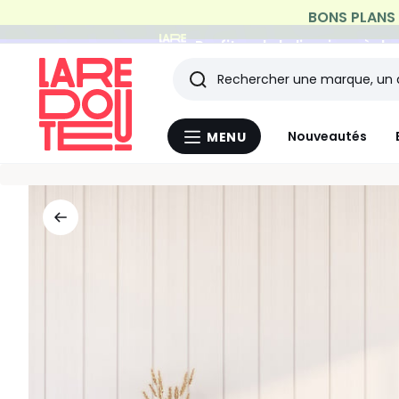
Profitez de la livraison à do
Rechercher
Les
Nouveautés
MENU
Menu
derniers
La
Redoute
articles
consultés