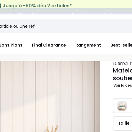
micile offerte*
sur tous vos achats Mode & Maison
Bons Plans
Final Clearance
Rangement
Best-sell
LA REDOUT
Matela
soutie
Voir la de
Taille