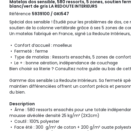
Matelas dos sensible, 580 ressorts, 5 zones, soutien fer
blanc/vert de gris
LA REDOUTE INTERIEURS
Référence
5939100 / GKI547
Spécial dos sensible ! Étudié pour les problèmes de dos, c
soutien de la colonne vertébrale grâce à ses 5 zones de con
Un matelas fabriqué en France, signé La Redoute Intérieurs, 
• Confort d’accueil : moelleux
• Fermeté : ferme
• Type de matelas : Ressorts ensachés, 5 zones de confort
• Le + : bonne aération, indépendance de couchage
Bien choisir sa literie ? Consultez notre guide au bas de cet
Gamme dos sensible La Redoute Intérieurs. Sa fermeté spéc
maintien différenciées offrent un confort précis et personna
du bien.
Description
• Âme : 580 ressorts ensachés pour une totale indépend
mousse alvéolée densité 25 kg/m³ (2X2cm)
• Coutil : 100% polyester
• Face été : 300 g/m² de coton + 200 g/m² ouate polyest