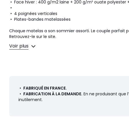
• Face hiver : 400 g/m2 laine + 200 g/m² ouate polyeste
•
• 4 poignées verticales
• Plates-bandes matelassées
Chaque matelas a son sommier assorti. Le couple parfait
Retrouvez-le sur le site.
Voir plus
Qualité
• Garantie 5 ans.
• 365 nuits pour tester votre literie La Redoute Intérieurs.
• Conjuguant confort et soutien, la literie La Redoute In
adaptée à chaque dormeur et déclinée en 3 technologies. B
Dimensions
•
FABRIQUÉ EN FRANCE.
• Hauteur : 20 cm
•
FABRICATION À LA DEMANDE.
En ne produisant que l
inutilement.