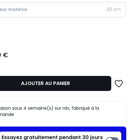
seur matelas
20 cm
ité
0 €
AJOUTER AU PANIER
raison sous 4 semaine(s) sur rdv, fabriqué à la
mande
Essayez gratuitement pendant 30 jours