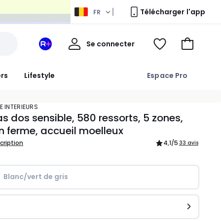
Télécharger l'app
FR
Mon
Se connecter
Mon
Voir
Aller
compte
espace
ma
au
La
wishlist
panier
ers
Lifestyle
Espace Pro
Redoute
+
E INTERIEURS
s dos sensible, 580 ressorts, 5 zones,
n ferme, accueil moelleux
scription
4,1
/5
33 avis
Blanc/vert de gris