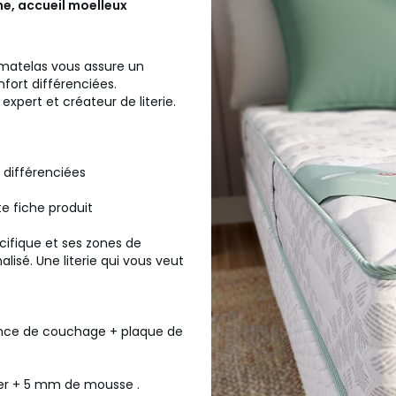
me, accueil moelleux
e matelas vous assure un
fort différenciées.
expert et créateur de literie.
 différenciées
te fiche produit
ifique et ses zones de
lisé. Une literie qui vous veut
ance de couchage + plaque de
er + 5 mm de mousse .