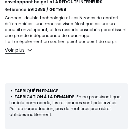
enveloppant beige lin
LA REDOUTE INTERIEURS
Référence
5910889 / GKT969
Concept double technologie et ses 5 zones de confort
différenciées : une mousse visco élastique assure un
accueil enveloppant, et les ressorts ensachés garantissent
une grande indépendance de couchage.
Il offre également un soutien point par point du corps
grâce à ses 5 zones de soutien différenciées.
Voir plus
Un matelas fabriqué en France et signé La Redoute
Intérieurs, expert et créateur de literie.
• Confort d’accueil : enveloppant
• Fermeté : mi-ferme
• Type de matelas : ressorts ensachés 5 zones de confort
différenciées + mousse visco élastique
•
FABRIQUÉ EN FRANCE.
• Le + : bonne aération, indépendance de couchage,
•
FABRICATION À LA DEMANDE.
En ne produisant que
s'adapte à votre morphologie.
l’article commandé, les ressources sont préservées.
Bien choisir sa literie ? Consultez notre guide sur le site.
Pas de surproduction, pas de matières premières
utilisées inutilement.
Description
• 651 ressorts ensachés 5 zones (en 140x190cm) + mousse
visco élastique 40 mm