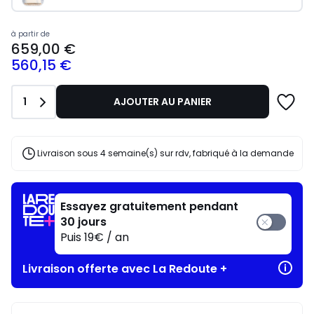
Prix
à partir de
659,00 €
à
560,15 €
partir
de
659,00
Quantité
1
AJOUTER AU PANIER
€
souscrivez
à
notre
Livraison sous 4 semaine(s) sur rdv, fabriqué à la demande
programme
pour
payer
à
Essayez gratuitement pendant
la
30 jours
place
Puis 19€ / an
560,15
€.
Livraison offerte avec La Redoute +