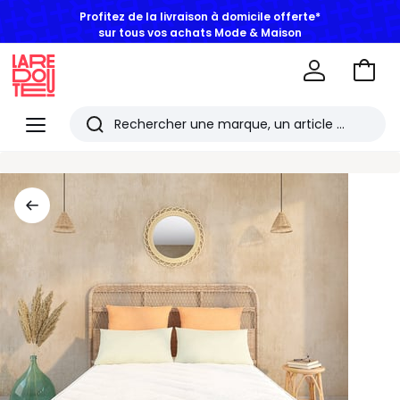
Profitez de la livraison à domicile offerte*
sur tous vos achats Mode & Maison
Aller
au
La
panie
Redoute
Menu
Rechercher
Les
derniers
articles
consultés