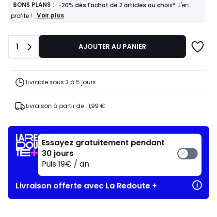
BONS PLANS :
-20% dès l’achat de 2 articles au choix*
J'en
BONS
Voir plus
profite !
PLANS
:
-20%
Quantité
1
AJOUTER AU PANIER
dès
l’achat
de
2
articles
Livrable sous 3 à 5 jours.
au
choix*
J'en
Livraison à partir de :
1,99 €
profite
!
Essayez gratuitement pendant
30 jours
Puis 19€ / an
Livraison offerte avec La Redoute +