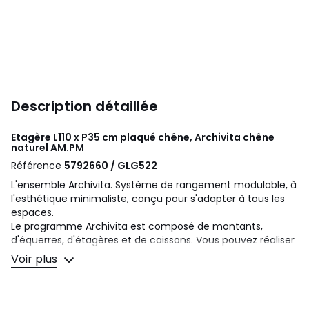
Description détaillée
Etagère L110 x P35 cm plaqué chêne, Archivita chêne
naturel
AM.PM
Référence
5792660 / GLG522
L'ensemble Archivita. Système de rangement modulable, à
l'esthétique minimaliste, conçu pour s'adapter à tous les
espaces.
Le programme Archivita est composé de montants,
d'équerres, d'étagères et de caissons. Vous pouvez réaliser
la composition que vous souhaitez.
Voir plus
L’étagère est à fixer sur les montants grâce à un système
d’équerres. Les équerres assurent la stabilité et permettent
de régler la hauteur de l’étagère à votre souhait sur les