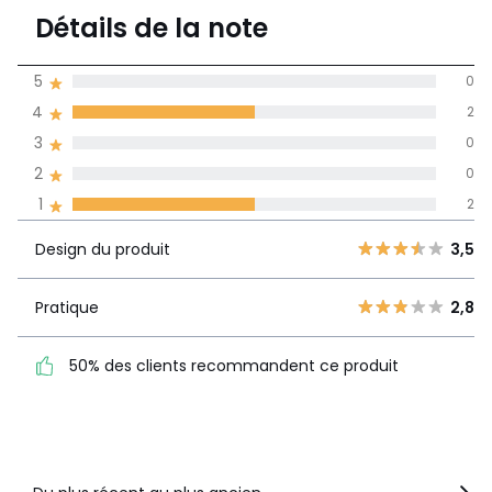
2,5
Détails de la note
4 avis
de moyenne
5
0
obtenue sur
4
2
l'ensemble des
pays
3
0
2
0
Avis 100% certifiés,
1
2
La Redoute s'engage
Design du
5
0
3,5
Design du produit
3,5
produit
4
2
3
0
Pratique
2,8
Pratique
2,8
2
0
50% des clients
1
2
50% des clients recommandent ce produit
recommandent ce produit
Voir le détail de la note