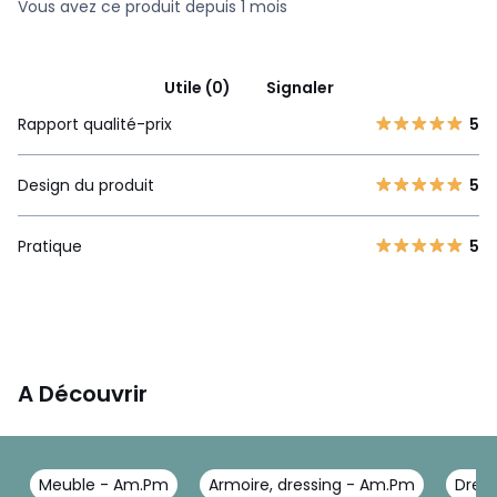
Vous avez ce produit depuis 1 mois
Utile (0)
Signaler
Rapport qualité-prix
5
Design du produit
5
Pratique
5
A Découvrir
Meuble - Am.Pm
Armoire, dressing - Am.Pm
Dres