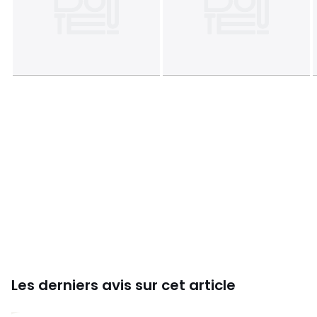
Dimensions et poids des colis
1 colis
• L117 x H6 x P42 cm, 7 kg
Couleurs
Chêne Naturel
Tailles
Taille unique
Les derniers avis sur cet article