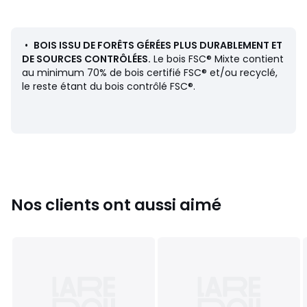
montants. Montants, équerres, étagères, caissons sont
vendus séparément.
•
BOIS ISSU DE FORÊTS GÉRÉES PLUS DURABLEMENT ET
Description
DE SOURCES CONTRÔLÉES.
Le bois FSC® Mixte contient
• En MDF plaqué chêne finition vernis polyuréthane
au minimum 70% de bois certifié FSC® et/ou recyclé,
• Bord biseauté
le reste étant du bois contrôlé FSC®.
• À fixer aux montants grâce aux équerres vendues sur le
site
• Compatible avec les éléments acier Archivita et
Archivita XL (perçages à adapter en fonction de la taille
des équerres)
Dimensions
• Largeur : 110 cm
Nos clients ont aussi aimé
• Hauteur : 2,1 cm
• Profondeur : 35 cm
Fiche produit relative aux qualités et caractéristiques
environnementales
• Produit totalement recyclable.