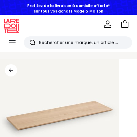
Profitez de la livraison à domicile offerte*
sur tous vos achats Mode & Maison
Aller
au
La
panie
Redoute
Menu
Rechercher
Les
derniers
articles
consultés