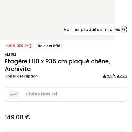
Voir les produits similaires
-20% DÈS 2*
Bois certifié
AM.PM
Etagère L110 x P35 cm plaqué chêne,
Archivita
Voir la description
2,5
/5
4 avis
Chêne Naturel
149,00
149,00 €
€.