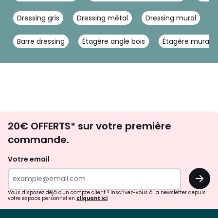
Dressing gris
Dressing métal
Dressing mural
D
Barre dressing
Étagère angle bois
Étagère murale 
Envie
20€ OFFERTS* sur votre première
d'inspirations
commande.
et
de
Votre email
surprises?
OK
!
Vous disposez déjà d'un compte client ? Inscrivez-vous à la newsletter depuis
votre espace personnel en
cliquant ici