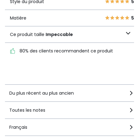
Style du produit
5
Style du produit
5
2
1
1
1
Matière
5
Matière
5
Ce produit taille
Ce produit taille
Impeccable
Impeccable
80% des clients recommandent ce produit
80% des clients
recommandent ce produit
Voir le détail de la note
Du plus récent au plus ancien
Toutes les notes
Français