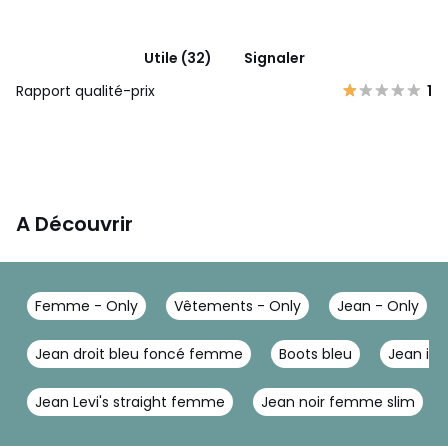
Utile (32)
Signaler
Rapport qualité-prix
1
A Découvrir
Femme - Only
Vêtements - Only
Jean - Only
Jean droit bleu foncé femme
Boots bleu
Jean i
Jean Levi's straight femme
Jean noir femme slim