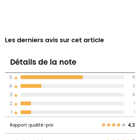
Les derniers avis sur cet article
4,1
Détails de la note
10 avis
de moyenne
5
6
obtenue sur
4
2
l'ensemble des
pays
3
0
2
1
Avis 100% certifiés,
1
1
La Redoute s'engage
Rapport
5
6
4,2
Rapport qualité-prix
4,2
qualité-prix
4
2
3
0