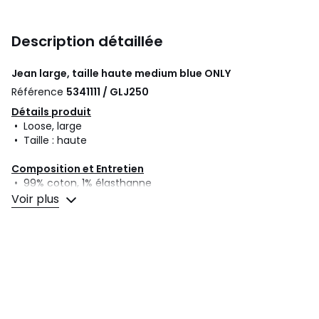
Description détaillée
Jean large, taille haute medium blue
ONLY
Référence
5341111 / GLJ250
Détails produit
• Loose, large
• Taille : haute
Composition et Entretien
• 99% coton, 1% élasthanne
• Pour l'entretien, merci de vous référer aux indications
Voir plus
figurant sur l'étiquette du produit
Couleurs
Medium Blue
Tailles
Taille 25 US - Longueur 30, Taille 25 US -
Longueur 32, Taille 26 US - Longueur 30, Taille 26 US -
Longueur 32, Taille 27 US - Longueur 30, Taille 27 US -