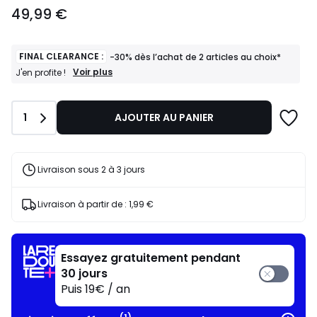
49,99
49,99 €
€.
FINAL CLEARANCE :
-30% dès l’achat de 2 articles au choix*
FINAL
Voir plus
J'en profite !
CLEARANCE
:
-30%
Quantité
1
AJOUTER AU PANIER
dès
l’achat
de
2
articles
Livraison sous 2 à 3 jours
au
choix*
J'en
Livraison à partir de :
1,99 €
profite
!
Essayez gratuitement pendant
30 jours
Puis 19€ / an