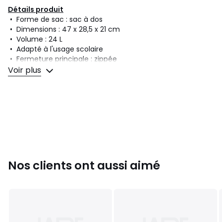
Détails produit
• Forme de sac : sac à dos
• Dimensions : 47 x 28,5 x 21 cm
• Volume : 24 L
• Adapté à l'usage scolaire
• Fermeture principale : zippée
• Nombre de compartiments : 2
Voir plus
• Nombre de poches extérieures : 2
Composition et Entretien
• Matière principale : 100% polyester
• Doublure : 100% polyester
• Pour l'entretien, merci de vous référer aux indications
figurant sur l'étiquette du produit
Nos clients ont aussi aimé
Couleurs
Noir, Bleu Marine
Tailles
Taille unique