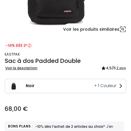
Voir les produits similaires
-10% DÈS 2*
EASTPAK
Sac à dos Padded Double
Voir la description
4,5
/5
2 avis
Noir
+
1
Couleur
68,00
68,00 €
€.
BONS PLANS :
-10% dès l’achat de 2 articles au choix*
J'en