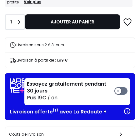
BONS
Voir plus
profite !
PLANS
:
-10%
Quantité
1
AJOUTER AU PANIER
dès
l’achat
de
2
articles
Livraison sous 2 à 3 jours
au
choix*
J'en
Livraison à partir de :
1,99 €
profite
!
Essayez gratuitement pendant
30 jours
Puis 19€ / an
(1)
Livraison offerte
avec La Redoute +
Coûts de livraison