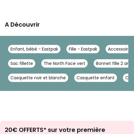
A Découvrir
Enfant, bébé - Eastpak
Fille - Eastpak
Accessoires
Sac fillette
The North Face vert
Bonnet fille 2 ans
Casquette noir et blanche
Casquette enfant
Casq
Envie
20€ OFFERTS* sur votre première
d'inspirations