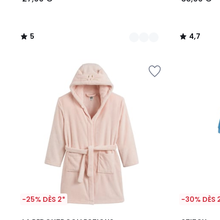
5
4,7
/
/
5
5
-25% DÈS 2*
-30% DÈS 