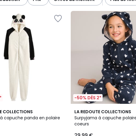
n polaire, doux et bien chauds. Explorez notre gamme complète
e un maximum de confort, tout simplement.
*
-50% DÈS 2*
4,5
E COLLECTIONS
LA REDOUTE COLLECTIONS
/ 5
à capuche panda en polaire
Surpyjama à capuche polair
coeurs
29,99 €