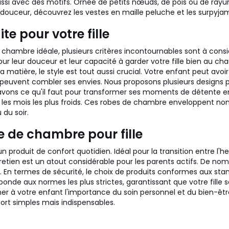
si avec des motifs. Ornée de petits nœuds, de pois ou de rayure
 douceur, découvrez les vestes en maille peluche et les surpyjam
e pour votre fille
chambre idéale, plusieurs critères incontournables sont à consid
ur leur douceur et leur capacité à garder votre fille bien au 
a matière, le style est tout aussi crucial. Votre enfant peut avo
peuvent combler ses envies. Nous proposons plusieurs designs p
vons ce qu'il faut pour transformer ses moments de détente en vér
les mois les plus froids. Ces robes de chambre enveloppent non
du soir.
e de chambre pour fille
 un produit de confort quotidien. Idéal pour la transition entre 
entretien est un atout considérable pour les parents actifs. De 
e. En termes de sécurité, le choix de produits conformes aux st
e aux normes les plus strictes, garantissant que votre fille so
 à votre enfant l'importance du soin personnel et du bien-être.
ort simples mais indispensables.