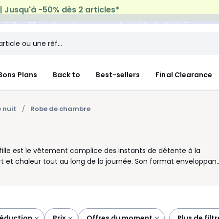
micile offerte*
sur tous vos achats Mode & Maison
Bons Plans
Back to
Best-sellers
Final Clearance
 nuit
Robe de chambre
 fille est le vêtement complice des instants de détente à la
ort et chaleur tout au long de la journée. Son format enveloppant
r sans contrainte. Pensée pour suivre les mouvements de votre
ne du soir. Facile à entretenir, elle se glisse sans effort dans le
s ou modèle zippé : chacun peut trouver celui qui conviendra au
s plus strictes pour garantir des produits sûrs et exempts de
nitions sont soignées pour assurer une tenue impeccable même
réduction
prix
offres du moment
plus de filt