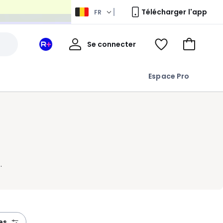
Télécharger l'app
FR
Mon
Se connecter
Mon
Voir
Aller
compte
espace
ma
au
La
wishlist
panier
Espace Pro
Redoute
+
,
res