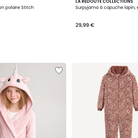
LA REDOUTE COLLECTIONS
n polaire Stitch
Surpyjama à capuche lapin, e
29,99 €