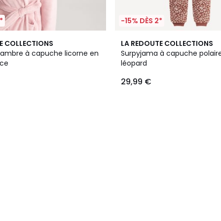
*
-15% DÈS 2*
E COLLECTIONS
LA REDOUTE COLLECTIONS
ambre à capuche licorne en
Surpyjama à capuche polair
uce
léopard
29,99 €