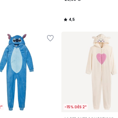
4,5
/
5
2*
-15% DÈS 2*