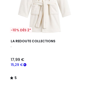
-10% DÈS 2*
5
LA REDOUTE COLLECTIONS
/
.
5
17,99 €
15,29 €
5
/
5