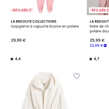
-50% DÈS 2*
-10% DÈS 2
4,4
4,7
LA REDOUTE COLLECTIONS
LA REDOUT
/ 5
/ 5
Surpyjama à capuche licorne en polaire
Robe de ch
polaire do
29,99 €
25,99 €
22,09 €
4,4
4,7
/
/
5
5