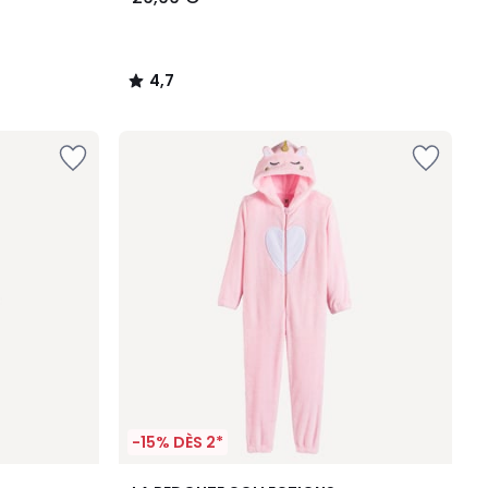
4,7
/
5
-15% DÈS 2*