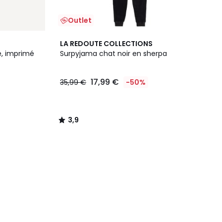
Outlet
3,9
LA REDOUTE COLLECTIONS
/ 5
e, imprimé
Surpyjama chat noir en sherpa
17,99 €
35,99 €
-50%
3,9
/
5