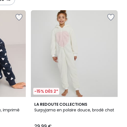
-15% DÈS 2*
4,7
LA REDOUTE COLLECTIONS
/ 5
e, imprimé
Surpyjama en polaire douce, brodé chat
29,99 €