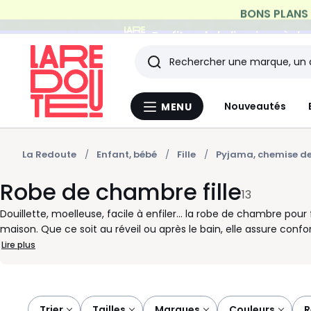
Profitez de la livraison à do
Rechercher
Les
Nouveautés
MENU
Menu
derniers
La
Redoute
articles
La Redoute
Enfant, bébé
Fille
Pyjama, chemise de
Robe de chambre fille
consultés
13
Douillette, moelleuse, facile à enfiler… la robe de chambre pour
maison. Que ce soit au réveil ou après le bain, elle assure conf
souvent muni d’une capuche, en fait un choix sûr pour cocoone
Lire plus
enfant sans jamais gêner, elle devient vite une alliée dans la routi
quotidien des familles actives. Peignoir à nouer, robe à bouton
caractère de votre fille. Nos sélections répondent aux normes le
composants nocifs. Et parce que chaque détail compte, les fi
Trier
tailles
marques
couleurs