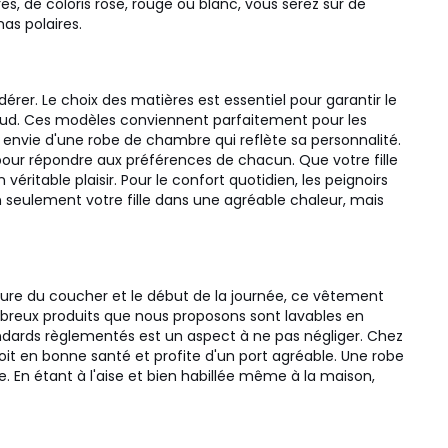
s, de coloris rose, rouge ou blanc, vous serez sûr de
as polaires.
érer. Le choix des matières est essentiel pour garantir le
chaud. Ces modèles conviennent parfaitement pour les
ir envie d'une robe de chambre qui reflète sa personnalité.
our répondre aux préférences de chacun. Que votre fille
itable plaisir. Pour le confort quotidien, les peignoirs
 seulement votre fille dans une agréable chaleur, mais
l'heure du coucher et le début de la journée, ce vêtement
nombreux produits que nous proposons sont lavables en
andards règlementés est un aspect à ne pas négliger. Chez
it en bonne santé et profite d'un port agréable. Une robe
 En étant à l'aise et bien habillée même à la maison,