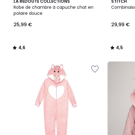
4,6
4,5
LA REDOUTE COLLECTIONS
STITCH
/ 5
/ 5
Robe de chambre à capuche chat en
Combinaiso
polaire douce
25,99 €
29,99 €
4,6
4,5
/
/
5
5