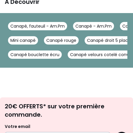
A Découvrir
Canapé, fauteuil - Am.Pm
Canapé - Am.Pm
Cana
Mini canapé
Canapé rouge
Canapé droit 5 places
Canapé bouclette écru
Canapé velours cotelé conver
Envie
20€ OFFERTS* sur votre première
d'inspirations
commande.
et
de
Votre email
surprises?