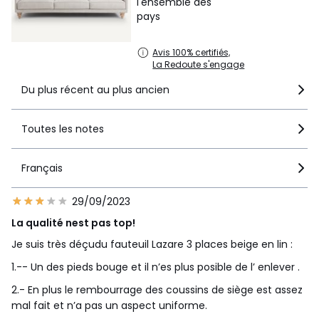
l'ensemble des
coussins pour le canapé 4P et 5P) : fibres polyester et
pays
plumes d'oie. 51 x 51 cm
• Structure : mousse polyuréthane 8 mm, 18 kg/m3 et
Avis 100% certifiés,
ouate polyester
La Redoute s'engage
Entretien
Du plus récent au plus ancien
• Entièrement déhoussable
• Nettoyage à sec
Toutes les notes
Qualité
• Garantie commerciale La Redoute 5 ans : structure
Français
• Garantie légale 2 ans : revêtement et mousse
Livraison
29/09/2023
Votre produit sera livré chez vous, sur rendez-vous.
La qualité nest pas top!
Attention ! Veuillez vérifier que les ouvertures (portes,
escaliers, ascenseurs) permettront le passage du colis lors
Je suis très déçudu fauteuil Lazare 3 places beige en lin :
de la livraison.
1.-- Un des pieds bouge et il n’es plus posible de l’ enlever .
2.- En plus le rembourrage des coussins de siège est assez
•
FABRIQUÉ EN EUROPE.
mal fait et n’a pas un aspect uniforme.
•
FABRICATION À LA DEMANDE.
Notre fabricant réalise