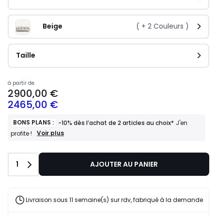
Beige
( +
2
Couleurs )
Taille
à partir de
2900,00 €
2465,00 €
BONS PLANS :
-10% dès l’achat de 2 articles au choix*
J'en
BONS
Voir plus
profite !
PLANS
:
-10%
Quantité
1
AJOUTER AU PANIER
dès
l’achat
de
2
articles
Livraison sous 11 semaine(s) sur rdv, fabriqué à la demande
au
choix*