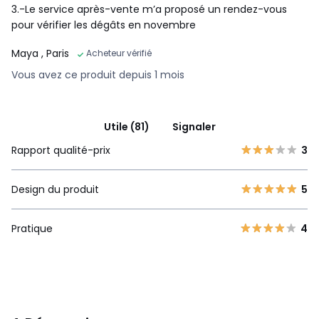
votre canapé sur commande, en fonction de vos choix de
3.-Le service après-vente m’a proposé un rendez-vous
taille, de confort, de revêtement et de coloris. Pas de
pour vérifier les dégâts en novembre
surproduction, pas de matières premières utilisées
inutilement.
Maya
, Paris
Acheteur vérifié
•
BOIS ISSU DE FORÊTS GÉRÉES PLUS DURABLEMENT.
Le bois
Vous avez ce produit depuis 1 mois
certifié FSC® est issu de forêts bien gérées sur le plan
environnemental, social et économique.
Utile (81)
Signaler
Couleurs
Beige, Ecorce, Anthracite
Rapport qualité-prix
3
Tailles
3 places, 4 places, 5 places
Design du produit
5
Téléchargements
Plan(s) de montage
Pratique
4