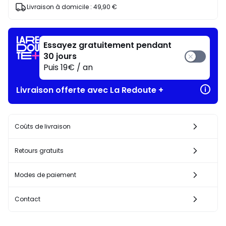
J'en
Livraison à domicile :
49,90 €
profite
!
Essayez gratuitement pendant
30 jours
Puis 19€ / an
Livraison offerte avec La Redoute +
Coûts de livraison
Retours gratuits
Modes de paiement
Contact