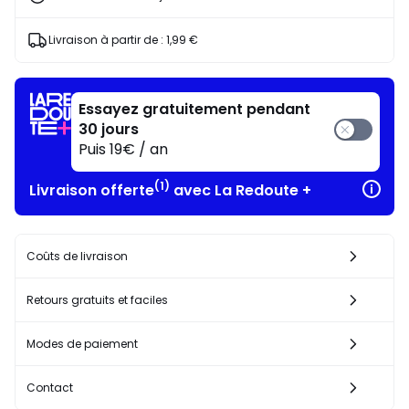
au
choix*
J'en
Livraison à partir de :
1,99 €
profite
!
Essayez gratuitement pendant
30 jours
Puis 19€ / an
(1)
Livraison offerte
avec La Redoute +
Coûts de livraison
Retours gratuits et faciles
Modes de paiement
Contact