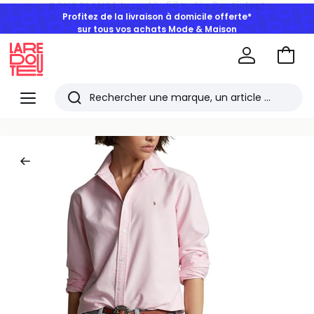
Profitez de la livraison à domicile offerte*
sur tous vos achats Mode & Maison
Aller
au
La
panie
Redoute
Menu
Rechercher
Les
derniers
articles
consultés