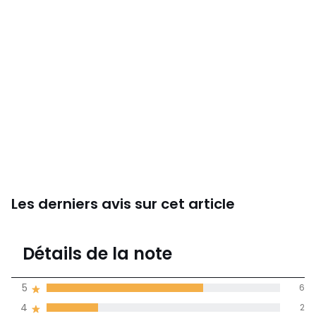
Les derniers avis sur cet article
4,3
Détails de la note
9 avis
de moyenne
5
6
obtenue sur
4
2
l'ensemble des