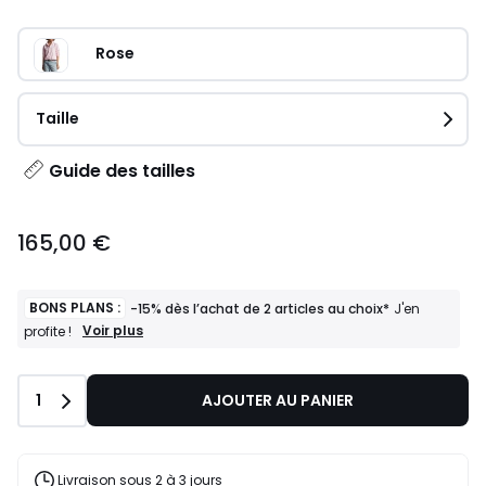
Rose
Taille
Guide des tailles
165,00 €
BONS PLANS :
-15% dès l’achat de 2 articles au choix*
J'en
BONS
Voir plus
profite !
PLANS
:
-15%
Quantité
1
AJOUTER AU PANIER
dès
l’achat
de
2
articles
Livraison sous 2 à 3 jours