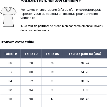
COMMENT PRENDRE VOS MESURES ?
Prenez vos mensurations à l'aide d'un mètre ruban, puis
reportez-vous au tableau ci-dessous pour connaitre
votre taille.
1. Le tour de poitrine:
se prend bien horizontalement au niveau
de la pointe des seins.
Trouvez votre taille
Taille FR
Taille EU
Taille US
Tour de poitrine (cm)
30
28
XS
70-74
32
30
XS
74-78
34
32
S
78-82
36
34
S
82-86
38
36
M
86-90