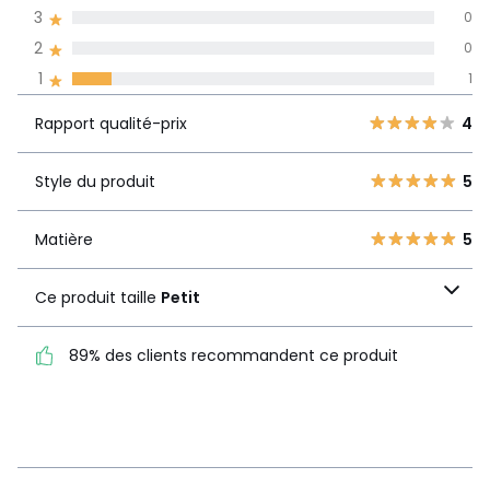
pays
3
0
2
0
Avis 100% certifiés,
1
1
La Redoute s'engage
Rapport
5
6
4
Rapport qualité-prix
4
qualité-prix
4
2
3
0
Style du produit
5
Style du produit
5
2
0
1
1
Matière
5
Matière
5
Ce produit taille
Petit
Ce produit taille
Petit
89% des clients recommandent ce produit
89% des clients
recommandent ce produit
Voir le détail de la note