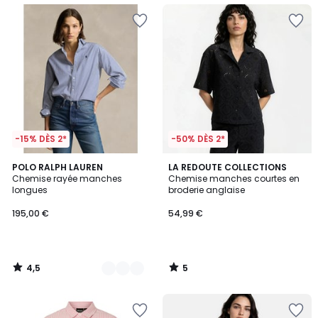
-15% DÈS 2*
-50% DÈS 2*
4,5
5
2
POLO RALPH LAUREN
LA REDOUTE COLLECTIONS
/ 5
/
Chemise rayée manches
Chemise manches courtes en
Couleurs
5
longues
broderie anglaise
195,00 €
54,99 €
4,5
5
/
/
5
5