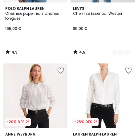
4,9
4,5
POLO RALPH LAUREN
3
LEVI'S
/ 5
/ 5
Chemise popeline, manches
Chemise Essential Western
Couleurs
longues
165,00 €
85,00 €
4,9
4,5
/
/
5
5
-20% DÈS 2*
-25% DÈS 2*
4,5
4,3
ANNE WEYBURN
LAUREN RALPH LAUREN