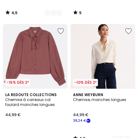
4,5
5
/
/
5
5
-15% DÈS 2*
-10% DÈS 2*
4,3
LA REDOUTE COLLECTIONS
2
ANNE WEYBURN
/ 5
Chemise à carreaux col
Chemise, manches longues
Couleurs
foulard manches longues
44,99 €
44,99 €
38,24 €