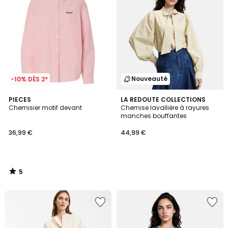
Nouveauté
-10% DÈS 2*
5
PIECES
LA REDOUTE COLLECTIONS
/
Chemisier motif devant
Chemise lavallière à rayures
5
manches bouffantes
36,99 €
44,99 €
5
/
5