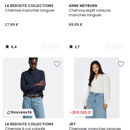
4,4
2,7
4
LA REDOUTE COLLECTIONS
2
ANNE WEYBURN
/ 5
/ 5
Chemise manches longues
Chemise esprit vareuse,
Couleurs
Couleurs
manches longues
27,99 €
69,99 €
4,4
2,7
/
/
5
5
Nouveauté
-25% DÈS 2*
3
LA REDOUTE COLLECTIONS
JDY
Chemise à col volanté
Chemisier, manches longues