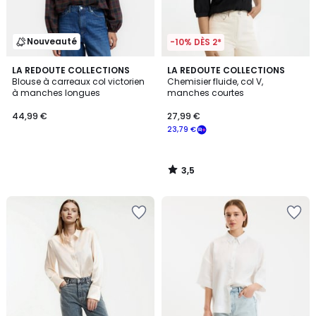
Nouveauté
-10% DÈS 2*
3,5
LA REDOUTE COLLECTIONS
LA REDOUTE COLLECTIONS
/ 5
Blouse à carreaux col victorien
Chemisier fluide, col V,
à manches longues
manches courtes
44,99 €
27,99 €
23,79 €
3,5
/
5