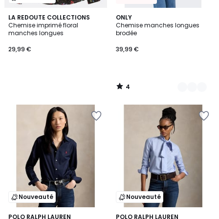
4
LA REDOUTE COLLECTIONS
2
ONLY
/
Chemise imprimé floral
Chemise manches longues
Couleurs
5
manches longues
brodée
29,99 €
39,99 €
4
/
5
Nouveauté
Nouveauté
POLO RALPH LAUREN
POLO RALPH LAUREN