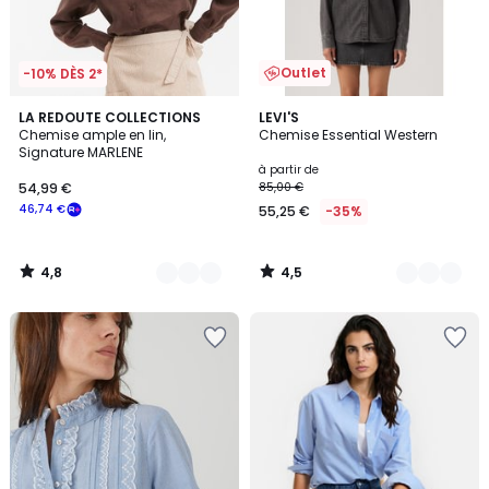
Outlet
-10% DÈS 2*
4,8
4,5
2
LA REDOUTE COLLECTIONS
2
LEVI'S
/ 5
/ 5
Chemise ample en lin,
Chemise Essential Western
Couleurs
Couleurs
Signature MARLENE
à partir de
54,99 €
85,00 €
46,74 €
55,25 €
-35%
4,8
4,5
/
/
5
5