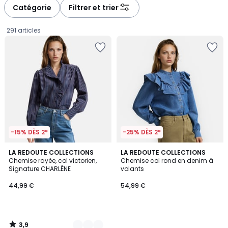
à
à
Catégorie
Filtrer et trier
gauche
droite
291 articles
-15% DÈS 2*
-25% DÈS 2*
3,9
2
LA REDOUTE COLLECTIONS
LA REDOUTE COLLECTIONS
/ 5
Chemise rayée, col victorien,
Chemise col rond en denim à
Couleurs
Signature CHARLÈNE
volants
44,99
44,99 €
54,99 €
€.
3,9