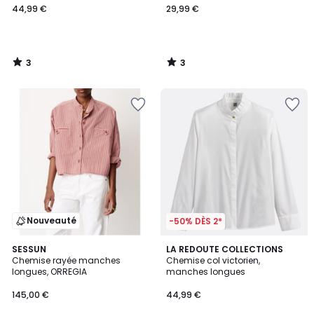
44,99 €
29,99 €
3
3
/
/
5
5
Nouveauté
-50% DÈS 2*
4,5
SESSUN
2
LA REDOUTE COLLECTIONS
/ 5
Chemise rayée manches
Chemise col victorien,
Couleurs
longues, ORREGIA
manches longues
145,00 €
44,99 €