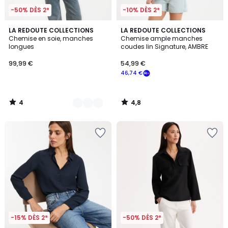
-50% DÈS 2*
-10% DÈS 2*
4
4,8
2
LA REDOUTE COLLECTIONS
LA REDOUTE COLLECTIONS
/
/ 5
Chemise en soie, manches
Chemise ample manches
Couleurs
5
longues
coudes lin Signature, AMBRE
99,99 €
54,99 €
46,74 €
4
4,8
/
/
5
5
-15% DÈS 2*
-50% DÈS 2*