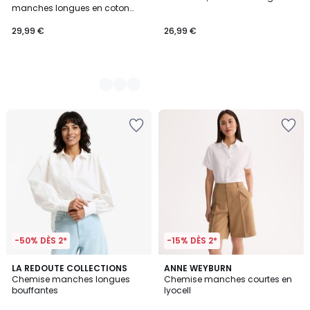
Couleurs
manches longues en coton
seersucker
29,99 €
26,99 €
-50% DÈS 2*
-15% DÈS 2*
4
2
LA REDOUTE COLLECTIONS
ANNE WEYBURN
/
Chemise manches longues
Chemise manches courtes en
Couleurs
5
bouffantes
lyocell