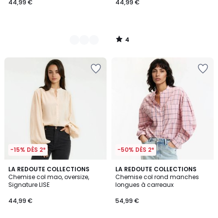
44,99 €
44,99 €
4
/
5
-15% DÈS 2*
-50% DÈS 2*
4,5
5
3
LA REDOUTE COLLECTIONS
LA REDOUTE COLLECTIONS
/ 5
/
Chemise col mao, oversize,
Chemise col rond manches
Couleurs
5
Signature LISE
longues à carreaux
44,99 €
54,99 €