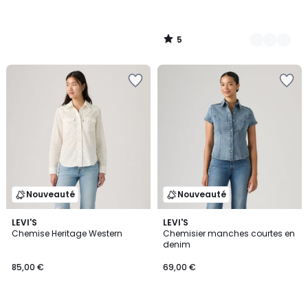
5
/
5
Nouveauté
Nouveauté
LEVI'S
LEVI'S
Chemise Heritage Western
Chemisier manches courtes en
denim
85,00 €
69,00 €