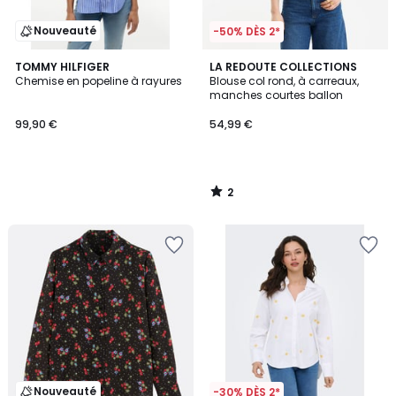
Nouveauté
-50% DÈS 2*
2
TOMMY HILFIGER
LA REDOUTE COLLECTIONS
/
Chemise en popeline à rayures
Blouse col rond, à carreaux,
5
manches courtes ballon
99,90 €
54,99 €
2
/
5
Nouveauté
-30% DÈS 2*