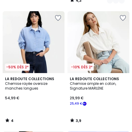
4,3
/
5
-50% DÈS 2*
-10% DÈS 2*
4
3,9
LA REDOUTE COLLECTIONS
LA REDOUTE COLLECTIONS
/
/ 5
Chemise rayée oversize
Chemise ample en coton,
5
manches longues
Signature MARLENE
54,99 €
29,99 €
25,49 €
4
3,9
/
/
5
5