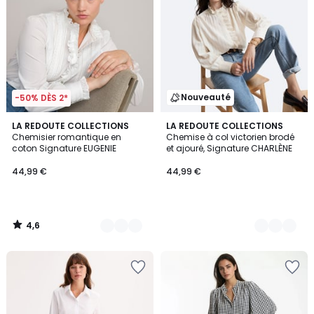
Nouveauté
-50% DÈS 2*
4,6
2
LA REDOUTE COLLECTIONS
2
LA REDOUTE COLLECTIONS
/ 5
Chemisier romantique en
Chemise à col victorien brodé
Couleurs
Couleurs
coton Signature EUGENIE
et ajouré, Signature CHARLÈNE
44,99 €
44,99 €
4,6
/
5