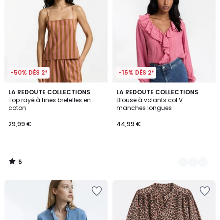
-50% DÈS 2*
-15% DÈS 2*
5
LA REDOUTE COLLECTIONS
2
LA REDOUTE COLLECTIONS
/
Top rayé à fines bretelles en
Blouse à volants col V
Couleurs
5
coton
manches longues
29,99 €
44,99 €
5
/
5