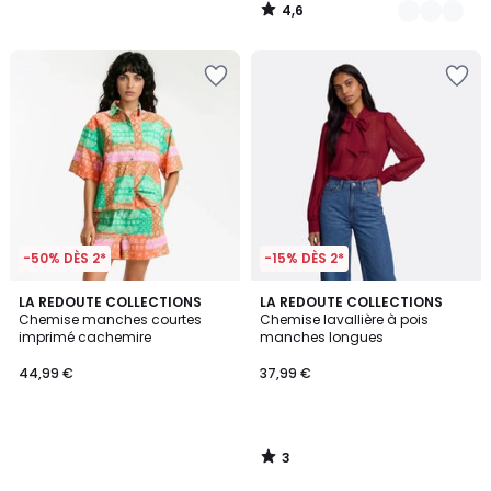
4,6
/
5
-50% DÈS 2*
-15% DÈS 2*
3
LA REDOUTE COLLECTIONS
LA REDOUTE COLLECTIONS
/
Chemise manches courtes
Chemise lavallière à pois
5
imprimé cachemire
manches longues
44,99 €
37,99 €
3
/
5