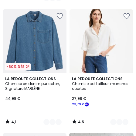
/
5
-50% DÈS 2*
4,1
4,5
4
LA REDOUTE COLLECTIONS
2
LA REDOUTE COLLECTIONS
/ 5
/ 5
Chemise en denim pur coton,
Chemise col tailleur, manches
Couleurs
Couleurs
Signature MARLÈNE
courtes
44,99 €
27,99 €
23,79 €
4,1
4,5
/
/
5
5
FINAL