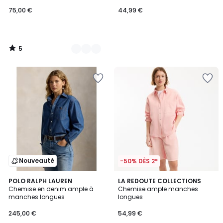
75,00 €
44,99 €
5
/
5
Nouveauté
-50% DÈS 2*
5
POLO RALPH LAUREN
2
LA REDOUTE COLLECTIONS
/
Chemise en denim ample à
Chemise ample manches
Couleurs
5
manches longues
longues
245,00 €
54,99 €