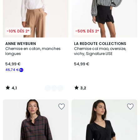
-10% DÈS 2*
-50% DÈS 2*
4,1
3,2
2
ANNE WEYBURN
LA REDOUTE COLLECTIONS
/ 5
/ 5
Chemise en coton, manches
Chemise col mao, oversize,
Couleurs
longues
vichy, Signature LISE
54,99 €
54,99 €
46,74 €
4,1
3,2
/
/
5
5