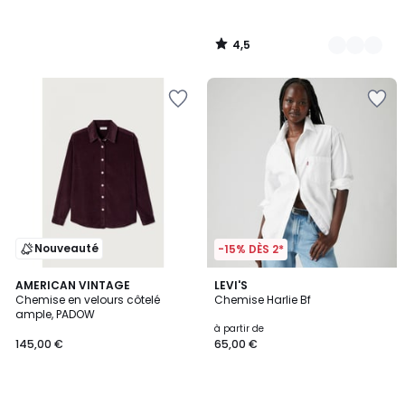
4,5
/
5
Nouveauté
-15% DÈS 2*
4,6
AMERICAN VINTAGE
2
LEVI'S
/ 5
Chemise en velours côtelé
Chemise Harlie Bf
Couleurs
ample, PADOW
à partir de
145,00 €
65,00 €