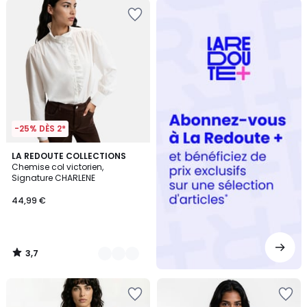
Redoute
+
-25% DÈS 2*
3,7
2
LA REDOUTE COLLECTIONS
/ 5
Chemise col victorien,
Couleurs
Signature CHARLENE
44,99 €
3,7
/
5