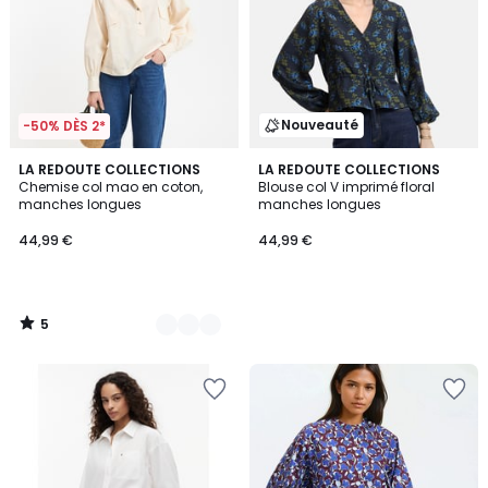
Nouveauté
-50% DÈS 2*
5
2
LA REDOUTE COLLECTIONS
LA REDOUTE COLLECTIONS
/
Chemise col mao en coton,
Blouse col V imprimé floral
Couleurs
5
manches longues
manches longues
44,99 €
44,99 €
5
/
5