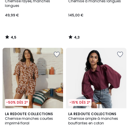
/ 5
/ 5
Chemise rayée, manches
Chemise à manches longues
longues
49,99 €
145,00 €
4,5
4,3
/
/
5
5
-50% DÈS 2*
-15% DÈS 2*
3
3
LA REDOUTE COLLECTIONS
LA REDOUTE COLLECTIONS
/
/
Chemise manches courtes
Chemise ample à manches
5
5
imprimé floral
bouffantes en coton