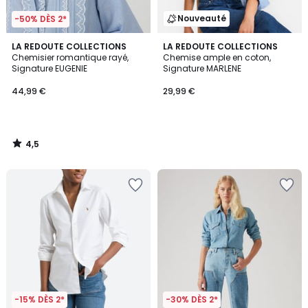
Nouveauté
-50% DÈS 2*
4,5
LA REDOUTE COLLECTIONS
LA REDOUTE COLLECTIONS
/ 5
Chemisier romantique rayé,
Chemise ample en coton,
Signature EUGENIE
Signature MARLENE
44,99 €
29,99 €
4,5
/
5
-15% DÈS 2*
-30% DÈS 2*