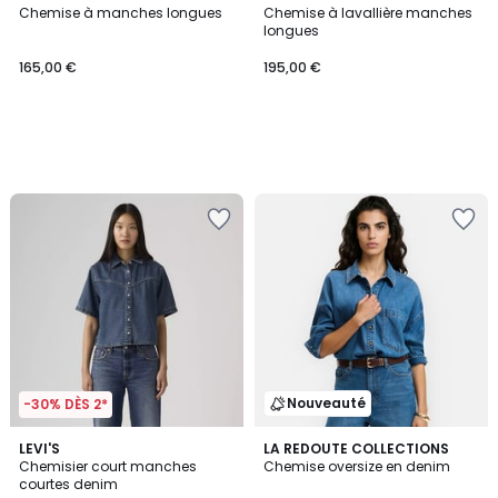
Chemise à manches longues
Chemise à lavallière manches
longues
165,00 €
195,00 €
Nouveauté
-30% DÈS 2*
5
2
LEVI'S
LA REDOUTE COLLECTIONS
/
Chemisier court manches
Chemise oversize en denim
Couleurs
5
courtes denim