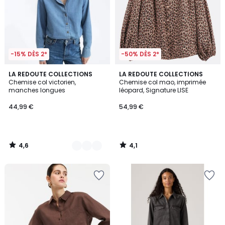
-15% DÈS 2*
-50% DÈS 2*
4,6
4,1
3
LA REDOUTE COLLECTIONS
LA REDOUTE COLLECTIONS
/ 5
/ 5
Chemise col victorien,
Chemise col mao, imprimée
Couleurs
manches longues
léopard, Signature LISE
44,99 €
54,99 €
4,6
4,1
/
/
5
5