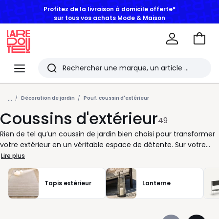
sur tous vos achats Mode & Maison
Aller
au
La
panie
Redoute
Menu
Rechercher
Les
...
derniers
Décoration de jardin
Pouf, coussin d'extérieur
Coussins d'extérieur
articles
49
consultés
Rien de tel qu’un coussin de jardin bien choisi pour transformer
votre extérieur en un véritable espace de détente. Sur votre
terrasse, autour d’une table ou sur un canapé d’extérieur, il fait
Lire plus
toute la différence. Nous vous aidons à trouver le produit
parfaitement adapté à vos envies de confort et à la
Tapis extérieur
Lanterne
configuration de votre espace. Le coussin palette, par exemple,
est idéal pour habiller une banquette faite de palettes ou
moderniser un coin salon de jardin. Grâce à son dossier