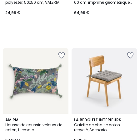
polyester, 50x50 cm, VALERIA
60 cm, imprimé géométrique,
SONGE
24,99 €
64,99 €
4,7
4,5
2
AM.PM
LA REDOUTE INTERIEURS
/ 5
/ 5
Housse de coussin velours de
Galette de chaise coton
Couleurs
coton, Hiemala
recyclé, Scenario