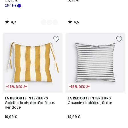
29,99 €
9,99 €
25,49 €
4,7
4,5
/
/
5
5
-15% DÈS 2*
-15% DÈS 2*
4,6
5
2
LA REDOUTE INTERIEURS
LA REDOUTE INTERIEURS
/ 5
/
Galette de chaise d'extérieur,
Coussin d'extérieur, Sailor
Couleurs
5
Hendaye
19,99 €
14,99 €