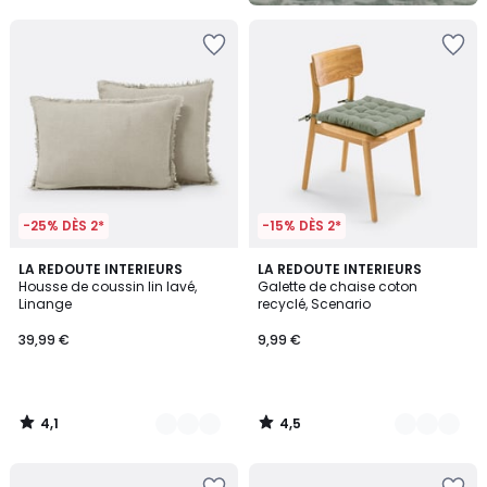
5
-25% DÈS 2*
-15% DÈS 2*
4,1
4,5
5
LA REDOUTE INTERIEURS
10
LA REDOUTE INTERIEURS
/ 5
/ 5
Housse de coussin lin lavé,
Galette de chaise coton
Couleurs
Couleurs
Linange
recyclé, Scenario
39,99 €
9,99 €
4,1
4,5
/
/
5
5