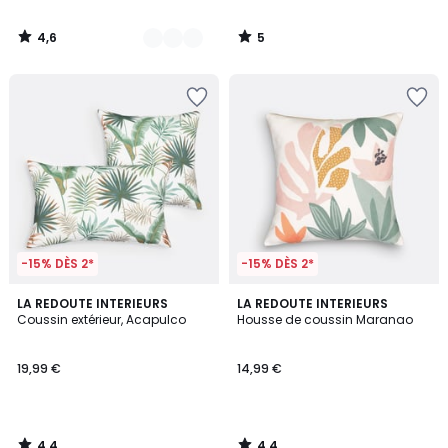
4,6
5
/
/
5
5
-15% DÈS 2*
-15% DÈS 2*
4,4
4,4
LA REDOUTE INTERIEURS
LA REDOUTE INTERIEURS
/ 5
/ 5
Coussin extérieur, Acapulco
Housse de coussin Maranao
19,99 €
14,99 €
4,4
4,4