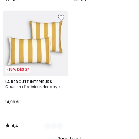
/
/
5
5
-15% DÈS 2*
4,4
5
LA REDOUTE INTERIEURS
/ 5
Coussin d'extérieur, Hendaye
Couleurs
14,99 €
4,4
/
5
Page 1 sur 1