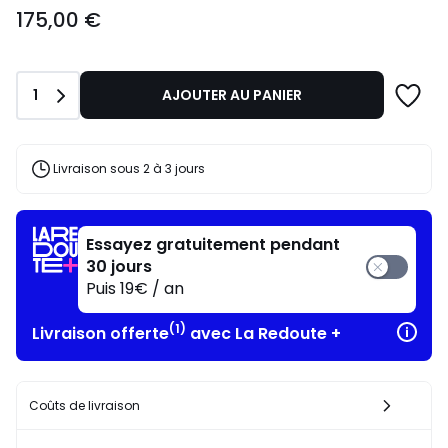
175,00
175,00 €
€.
Quantité
1
AJOUTER AU PANIER
Livraison sous 2 à 3 jours
Essayez gratuitement pendant
30 jours
Puis 19€ / an
(1)
Livraison offerte
avec La Redoute +
Coûts de livraison