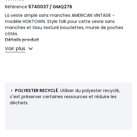
Référence
5740037 / GMQ276
La veste ample sans manches AMERICAN VINTAGE -
modèle HOKTOWN. Style folk pour cette veste sans
manches et tissu texturé bouclettes, munie de poches
côtés.
Détails produit
• Boléro
Voir plus
• Coupe droite
• Longueur : court
• Col V
Composition et Entretien
• 100% polyester
• Polyester recyclé au minimum à 50%
•
POLYESTER RECYCLÉ.
Utiliser du polyester recyclé,
• Pour l'entretien, merci de vous référer aux indications
c'est préserver certaines ressources et réduire les
figurant sur l'étiquette du produit
déchets.
Couleurs
Ecru, Muscade, Marron, Prune, Terre Cuite,
Bleu Chiné, Mauve, Rose Magenta