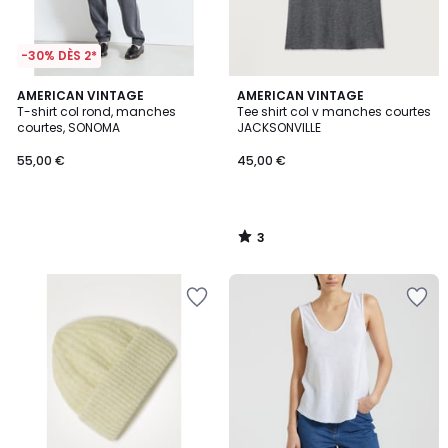
-30% DÈS 2*
3
AMERICAN VINTAGE
AMERICAN VINTAGE
/
T-shirt col rond, manches
Tee shirt col v manches courtes
5
courtes, SONOMA
JACKSONVILLE
55,00 €
45,00 €
3
/
5