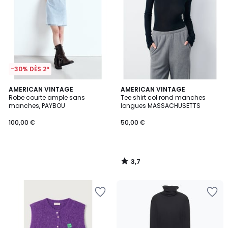
-30% DÈS 2*
3,7
AMERICAN VINTAGE
AMERICAN VINTAGE
/ 5
Robe courte ample sans
Tee shirt col rond manches
manches, PAYBOU
longues MASSACHUSETTS
100,00 €
50,00 €
3,7
/
5