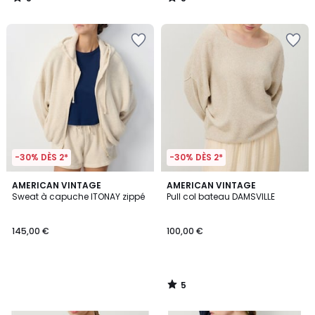
/
/
5
5
-30% DÈS 2*
-30% DÈS 2*
5
AMERICAN VINTAGE
AMERICAN VINTAGE
/
Sweat à capuche ITONAY zippé
Pull col bateau DAMSVILLE
5
145,00 €
100,00 €
5
/
5