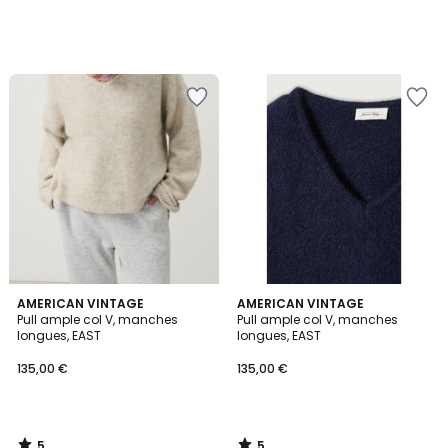
5
5
AMERICAN VINTAGE
AMERICAN VINTAGE
/
/
Pull ample col V, manches
Pull ample col V, manches
5
5
longues, EAST
longues, EAST
135,00 €
135,00 €
5
5