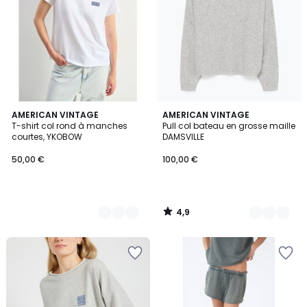
4,9
2
AMERICAN VINTAGE
6
AMERICAN VINTAGE
/ 5
T-shirt col rond à manches
Pull col bateau en grosse maille
Couleurs
Couleurs
courtes, YKOBOW
DAMSVILLE
50,00 €
100,00 €
4,9
/
5