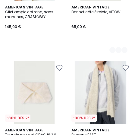
AMERICAN VINTAGE
3
AMERICAN VINTAGE
Gilet ample col rond, sans
Bonnet côtelé mixte, VITOW
Couleurs
manches, CRASHWAY
145,00 €
65,00 €
-30% DÈS 2*
-30% DÈS 2*
AMERICAN VINTAGE
2
AMERICAN VINTAGE
Tour de cou col, CRASHWAY
Écharpe EAST