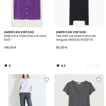
5
4,3
AMERICAN VINTAGE
2
AMERICAN VINTAGE
/
/ 5
Gilet sans manches col rond
Tee shirt col roulé manches
Couleurs
5
EAST
longues MASSACHUSETTS
145,00 €
50,00 €
5
4,3
/
/
5
5