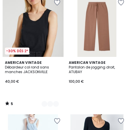
-30% DÈS 2*
5
2
AMERICAN VINTAGE
AMERICAN VINTAGE
/
Débardeur col rond sans
Pantalon de jogging droit,
Couleurs
5
manches JACKSONVILLE
ATUBAY
40,00 €
100,00 €
5
/
5