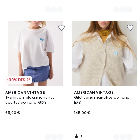
-30% DÈS 2*
5
2
AMERICAN VINTAGE
4
AMERICAN VINTAGE
/
T-shirt ample à manches
Gilet sans manches col rond
Couleurs
Couleurs
5
courtes col rond, GIXY
EAST
65,00 €
145,00 €
5
/