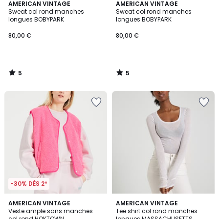
5
5
AMERICAN VINTAGE
AMERICAN VINTAGE
/
/
Sweat col rond manches
Sweat col rond manches
5
5
longues BOBYPARK
longues BOBYPARK
80,00 €
80,00 €
5
5
/
/
5
5
-30% DÈS 2*
3,7
AMERICAN VINTAGE
5
AMERICAN VINTAGE
/ 5
Veste ample sans manches
Tee shirt col rond manches
Couleurs
col rond HOKTOWN
longues MASSACHUSETTS