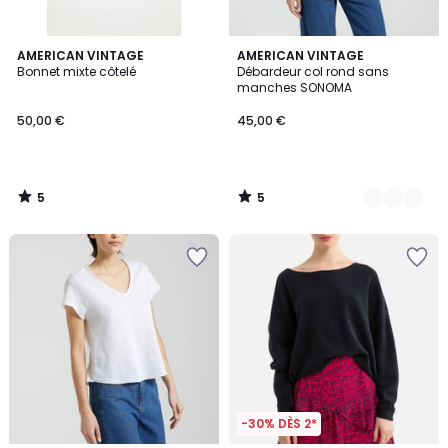
5
5
AMERICAN VINTAGE
2
AMERICAN VINTAGE
/
/
Bonnet mixte côtelé
Débardeur col rond sans
Couleurs
5
5
manches SONOMA
50,00 €
45,00 €
5
5
/
/
5
5
-30% DÈS 2*