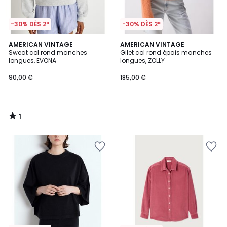
-30% DÈS 2*
-30% DÈS 2*
1
AMERICAN VINTAGE
AMERICAN VINTAGE
/
Sweat col rond manches
Gilet col rond épais manches
5
longues, EVONA
longues, ZOLLY
90,00 €
185,00 €
1
/
5