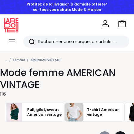
BONS PLANS | Jusqu'à -50% dès 2 articles*
Aller
au
La
panie
Redoute
Menu
Rechercher
Les
...
derniers
Femme
AMERICAN VINTAGE
Mode femme AMERICAN
articles
consultés
VINTAGE
116
Pull, gilet, sweat
T-shirt American
American vintage
vintage