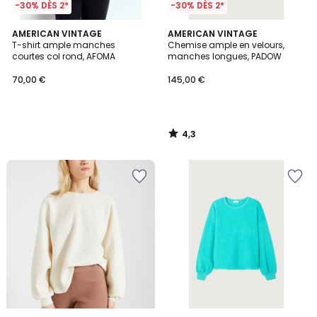
-30% DÈS 2*
-30% DÈS 2*
4,3
AMERICAN VINTAGE
AMERICAN VINTAGE
/ 5
T-shirt ample manches
Chemise ample en velours,
courtes col rond, AFOMA
manches longues, PADOW
70,00 €
145,00 €
4,3
/
5