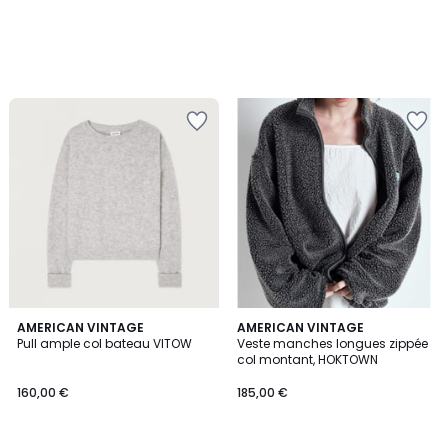
4,7
AMERICAN VINTAGE
5
AMERICAN VINTAGE
/ 5
Pull ample col bateau VITOW
Veste manches longues zippée
Couleurs
col montant, HOKTOWN
160,00 €
185,00 €