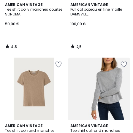
4,5
2,5
AMERICAN VINTAGE
AMERICAN VINTAGE
/ 5
/ 5
Tee shirt col v manches courtes
Pull col bateau en fine maille
SONOMA
DAMSVILLE
50,00 €
100,00 €
4,5
2,5
/
/
5
5
5
4,8
2
AMERICAN VINTAGE
AMERICAN VINTAGE
/
/ 5
Tee shirt col rond manches
Tee shirt col rond manches
Couleurs