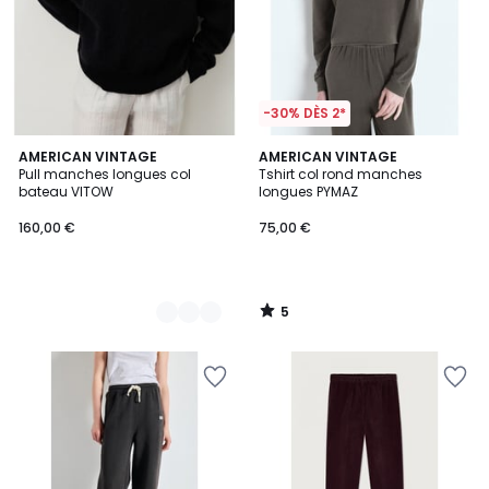
-30% DÈS 2*
5
2
AMERICAN VINTAGE
AMERICAN VINTAGE
/
Pull manches longues col
Tshirt col rond manches
Couleurs
5
bateau VITOW
longues PYMAZ
160,00 €
75,00 €
5
/
5