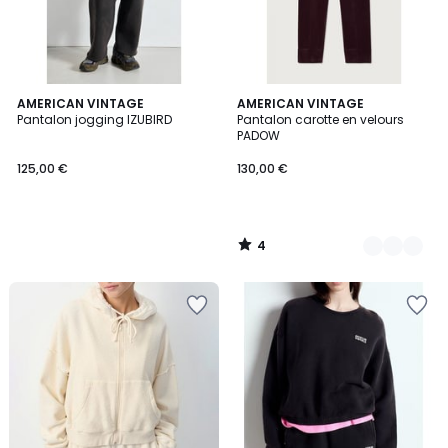
4
AMERICAN VINTAGE
2
AMERICAN VINTAGE
/
Pantalon jogging IZUBIRD
Pantalon carotte en velours
Couleurs
5
PADOW
125,00 €
130,00 €
4
/
5