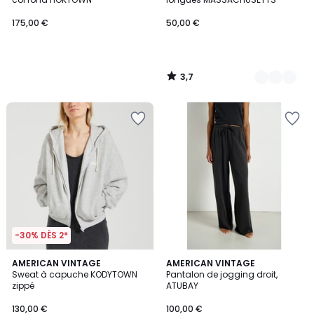
175,00 €
50,00 €
3,7
/
5
-30% DÈS 2*
5
AMERICAN VINTAGE
2
AMERICAN VINTAGE
/
Sweat à capuche KODYTOWN
Pantalon de jogging droit,
Couleurs
5
zippé
ATUBAY
130,00 €
100,00 €