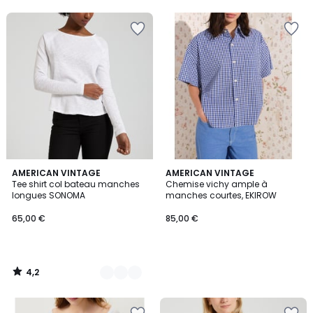
5
5
4,2
6
AMERICAN VINTAGE
AMERICAN VINTAGE
/ 5
Tee shirt col bateau manches
Chemise vichy ample à
Couleurs
longues SONOMA
manches courtes, EKIROW
65,00 €
85,00 €
4,2
/
5