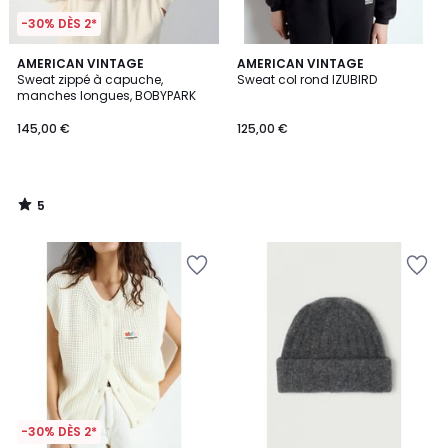
-30% DÈS 2*
5
AMERICAN VINTAGE
AMERICAN VINTAGE
/
Sweat zippé à capuche,
Sweat col rond IZUBIRD
5
manches longues, BOBYPARK
145,00 €
125,00 €
5
/
5
-30% DÈS 2*