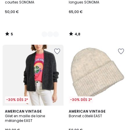
5
courtes SONOMA
longues SONOMA
50,00 €
65,00 €
5
4,8
/
/
5
5
-30% DÈS 2*
-30% DÈS 2*
AMERICAN VINTAGE
2
AMERICAN VINTAGE
Gilet en maille de laine
Bonnet côtelé EAST
Couleurs
mélangée EAST