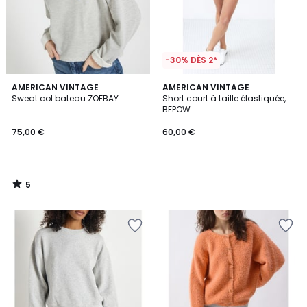
-30% DÈS 2*
5
AMERICAN VINTAGE
AMERICAN VINTAGE
/
Sweat col bateau ZOFBAY
Short court à taille élastiquée,
5
BEPOW
75,00 €
60,00 €
5
/
5