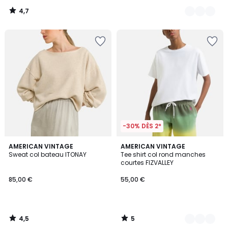
4,7
/
5
-30% DÈS 2*
4,5
5
AMERICAN VINTAGE
4
AMERICAN VINTAGE
/ 5
/
Sweat col bateau ITONAY
Tee shirt col rond manches
Couleurs
5
courtes FIZVALLEY
85,00 €
55,00 €
4,5
5
/
/