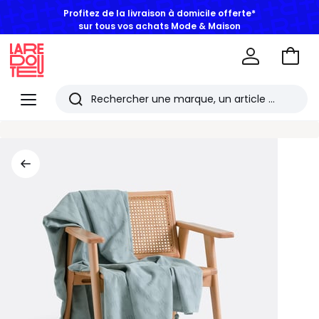
Profitez de la livraison à domicile offerte*
sur tous vos achats Mode & Maison
Aller
au
La
panie
Redoute
Menu
Rechercher
Les
derniers
articles
consultés