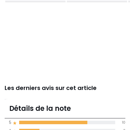
Les derniers avis sur cet article
4,6
Détails de la note
14 avis
de moyenne
5
10
obtenue sur