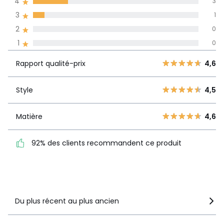
4
3
l'ensemble des
pays
3
1
2
0
Avis 100% certifiés,
1
0
La Redoute s'engage
Rapport
5
10
4,6
Rapport qualité-prix
4,6
qualité-prix
4
3
3
1
Style
4,5
Style
4,5
2
0
1
0
Matière
4,6
Matière
4,6
92% des clients
92% des clients recommandent ce produit
recommandent ce produit
Voir le détail de la note
Du plus récent au plus ancien