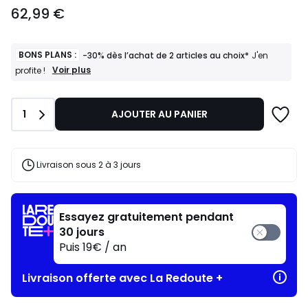
62,99
62,99 €
€.
BONS PLANS :
-30% dès l’achat de 2 articles au choix*
J'en
BONS
Voir plus
profite !
PLANS
:
-30%
Quantité
1
AJOUTER AU PANIER
dès
l’achat
de
2
articles
Livraison sous 2 à 3 jours
au
choix*
J'en
profite
Essayez gratuitement pendant
!
30 jours
Puis 19€ / an
Livraison offerte avec La Redoute +