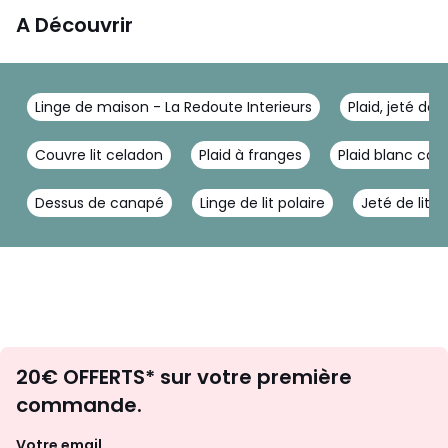
A Découvrir
Linge de maison - La Redoute Interieurs
Plaid, jeté de 
Couvre lit celadon
Plaid à franges
Plaid blanc ca
Dessus de canapé
Linge de lit polaire
Jeté de lit b
Envie
20€ OFFERTS* sur votre première
d'inspirations
commande.
et
de
Votre email