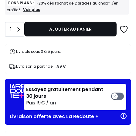
BONS PLANS :
-20% dès l’achat de 2 articles au choix*
J'en
BONS
Voir plus
profite !
PLANS
:
-20%
Quantité
1
AJOUTER AU PANIER
dès
l’achat
de
2
articles
Livrable sous 3 à 5 jours.
au
choix*
J'en
Livraison à partir de :
1,99 €
profite
!
Essayez gratuitement pendant
30 jours
Puis 19€ / an
Livraison offerte avec La Redoute +