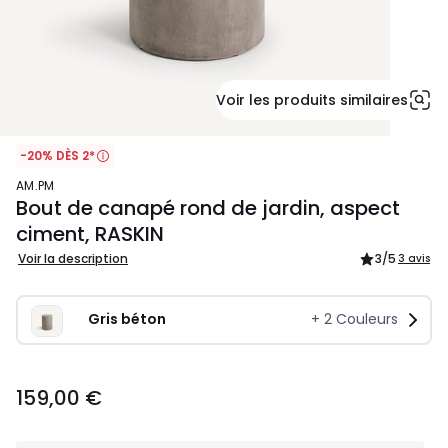
Voir les produits similaires
-20% DÈS 2*
AM.PM
Bout de canapé rond de jardin, aspect
ciment, RASKIN
Voir la description
3
/5
3 avis
Gris béton
+
2
Couleurs
159,00
159,00 €
€.