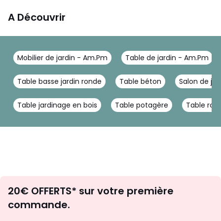
A Découvrir
Mobilier de jardin - Am.Pm
Table de jardin - Am.Pm
Table basse jardin ronde
Table béton
Salon de jar
Table jardinage en bois
Table potagère
Table ron
Envie
20€ OFFERTS* sur votre première
d'inspirations
commande.
et
de