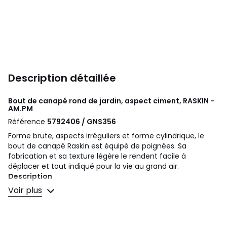
Description détaillée
Bout de canapé rond de jardin, aspect ciment, RASKIN -
AM.PM
Référence
5792406 / GNS356
Forme brute, aspects irréguliers et forme cylindrique, le
bout de canapé Raskin est équipé de poignées. Sa
fabrication et sa texture légère le rendent facile à
déplacer et tout indiqué pour la vie au grand air.
Description
• Fibres de verre aspect ciment
Voir plus
Qualité
• De fabrication artisanale, chaque pièce est unique, la
matière à base de fibres de verre est moulée afin d'obtenir