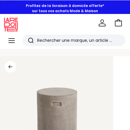
Profitez de la livraison à domicile offerte*
sur tous vos achats Mode & Maison
Aller
au
La
panie
Redoute
Menu
Rechercher
Les
derniers
articles
consultés