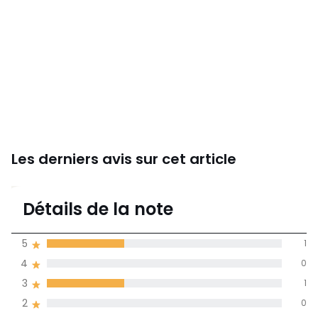
Les derniers avis sur cet article
3
Détails de la note
3 avis
de moyenne
5
1
obtenue sur
4
0
l'ensemble des
pays
3
1
2
0
Avis 100% certifiés,