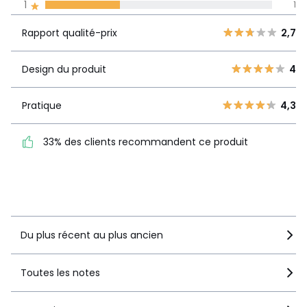
1
1
La Redoute s'engage
Rapport
5
1
2,7
Rapport qualité-prix
2,7
qualité-prix
4
0
3
1
Design du produit
4
Design du
4
2
0
produit
1
1
Pratique
4,3
Pratique
4,3
33% des clients recommandent ce produit
33% des clients
recommandent ce produit
Voir le détail de la note
Du plus récent au plus ancien
Toutes les notes