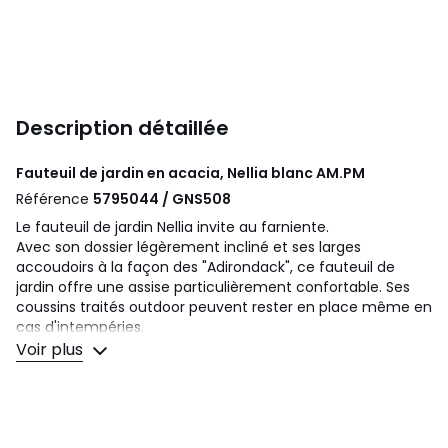
Description détaillée
Fauteuil de jardin en acacia, Nellia blanc
AM.PM
Référence
5795044 / GNS508
Le fauteuil de jardin Nellia invite au farniente.
Avec son dossier légèrement incliné et ses larges
accoudoirs à la façon des "Adirondack", ce fauteuil de
jardin offre une assise particulièrement confortable. Ses
coussins traités outdoor peuvent rester en place même en
cas d'intempéries.
Voir plus
Description
• En acacia certifié FSC huilé
• Coussins revêtement 100% polyester garnis de mousse
polyester et fibres polyester