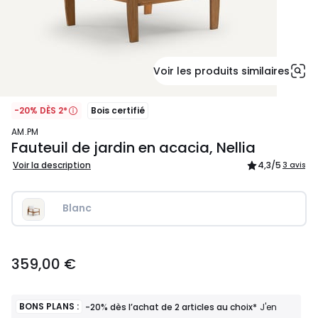
Voir les produits similaires
-20% DÈS 2*
Bois certifié
AM.PM
Fauteuil de jardin en acacia, Nellia
Voir la description
4,3
/5
3 avis
Blanc
359,00
359,00 €
€.
BONS PLANS :
-20% dès l’achat de 2 articles au choix*
J'en