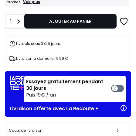
BONS
Voir plus
profite !
PLANS
:
-20%
Quantité
1
AJOUTER AU PANIER
dès
l’achat
de
2
articles
Livrable sous 3 à 5 jours.
au
choix*
J'en
Livraison à domicile :
9,99 €
profite
!
Essayez gratuitement pendant
30 jours
Puis 19€ / an
Livraison offerte avec La Redoute +
Coûts de livraison