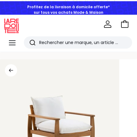
Profitez de la livraison à domicile offerte*
sur tous vos achats Mode & Maison
Aller
au
La
panie
Redoute
Menu
Rechercher
Les
derniers
articles
consultés