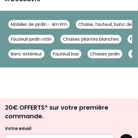
Mobilier de jardin - Am.Pm
Chaise, fauteuil, banc de j
Fauteuil jardin rotin
Chaises pliantes blanches
Fau
Banc extérieur
Fauteuil bas
Chaises jardin
Cha
Envie
20€ OFFERTS* sur votre première
d'inspirations
commande.
et
de
Votre email
surprises?
OK