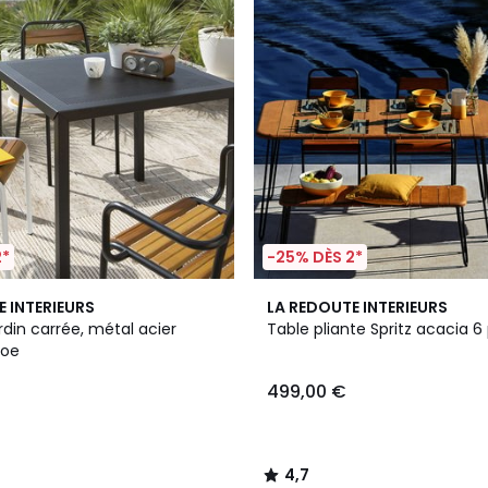
2*
-25% DÈS 2*
4,7
E INTERIEURS
LA REDOUTE INTERIEURS
/ 5
rdin carrée, métal acier
Table pliante Spritz acacia 
hoe
499,00 €
4,7
/