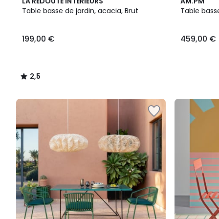
2,5
LA REDOUTE INTERIEURS
AM.PM
/ 5
Table basse de jardin, acacia, Brut
Table basse
199,00 €
459,00 €
2,5
/
5