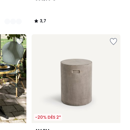
3,7
/
5
-20% DÈS 2*