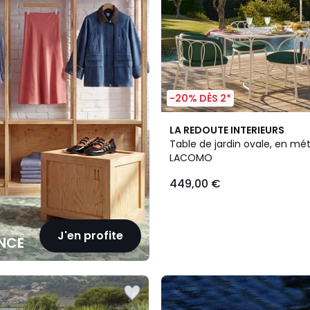
-20% DÈS 2*
LA REDOUTE INTERIEURS
Table de jardin ovale, en mét
LACOMO
449,00 €
J'en profite
NCE