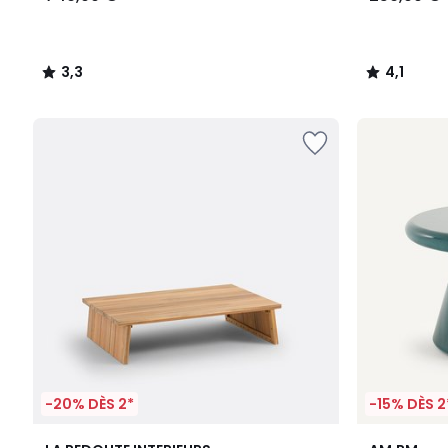
3,3
4,1
/
/
5
5
-20% DÈS 2*
-15% DÈS 2