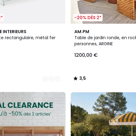
2*
-20% DÈS 2*
3
3,5
E INTERIEURS
AM.PM
Couleurs
/ 5
te rectangulaire, métal fer
Table de jardin ronde, en roc
personnes, ARGINE
1200,00 €
3,5
/
5