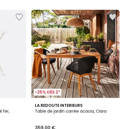
5
-25% DÈS 2*
3,7
LA REDOUTE INTERIEURS
/ 5
 fer,
Table de jardin carrée acacia, Ciara
359,00 €