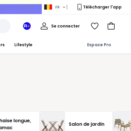
Télécharger l'app
FR
Mon
Se connecter
Mon
Voir
Aller
compte
espace
ma
au
La
wishlist
panier
ers
Lifestyle
Espace Pro
Redoute
+
e
haise longue,
Salon de jardin
amac