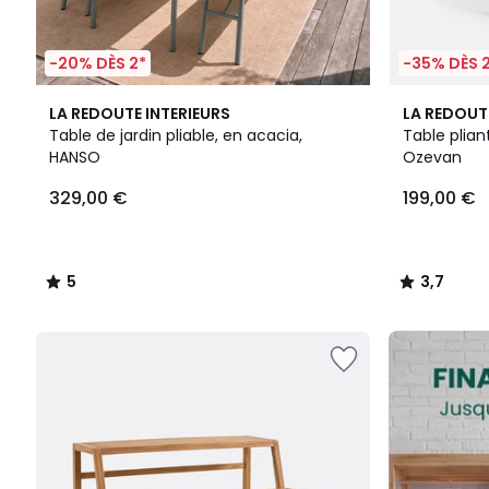
-20% DÈS 2*
-35% DÈS 
5
4
3,7
LA REDOUTE INTERIEURS
LA REDOUT
/
Couleurs
/ 5
Table de jardin pliable, en acacia,
Table plian
5
HANSO
Ozevan
329,00
329,00 €
199,00 €
€.
5
3,7
/
/
5
5
FINAL
CLEARANCE