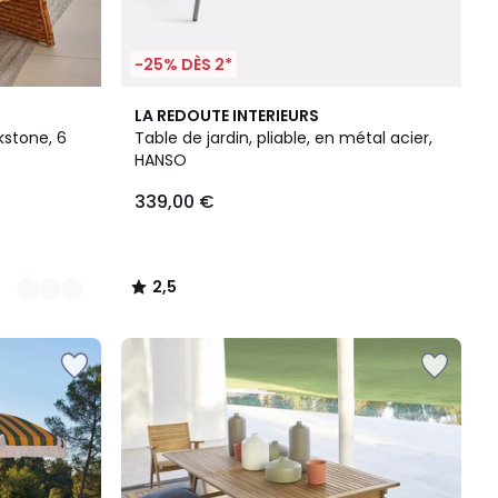
-25% DÈS 2*
2,5
LA REDOUTE INTERIEURS
/ 5
kstone, 6
Table de jardin, pliable, en métal acier,
HANSO
339,00 €
2,5
/
5