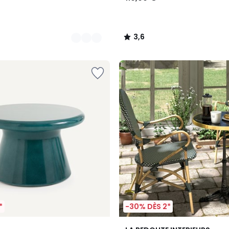
3,6
/
5
*
-30% DÈS 2*