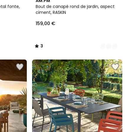
3
3
AM.PM
Couleurs
/
tal fonte,
Bout de canapé rond de jardin, aspect
5
ciment, RASKIN
159,00 €
3
/
5