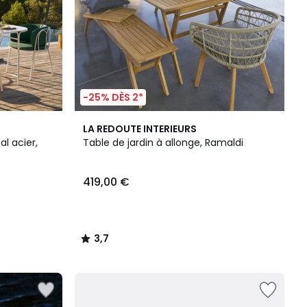
-25% DÈS 2*
3,7
LA REDOUTE INTERIEURS
/ 5
al acier,
Table de jardin à allonge, Ramaldi
419,00 €
3,7
/
5