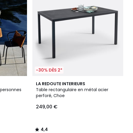
-30% DÈS 2*
4,4
LA REDOUTE INTERIEURS
/ 5
6 personnes
Table rectangulaire en métal acier
perforé, Choe
249,00 €
4,4
/