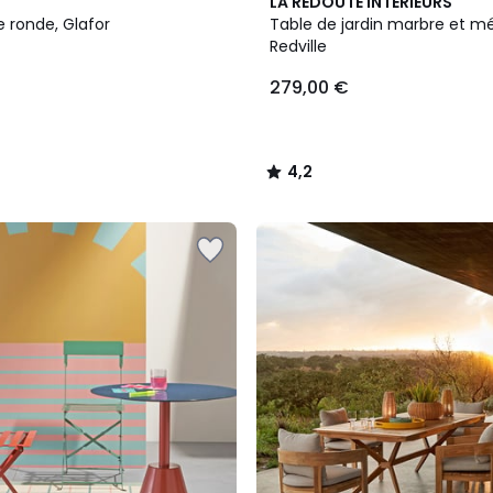
4,2
LA REDOUTE INTERIEURS
/ 5
 ronde, Glafor
Table de jardin marbre et mé
Redville
279,00 €
4,2
/
5