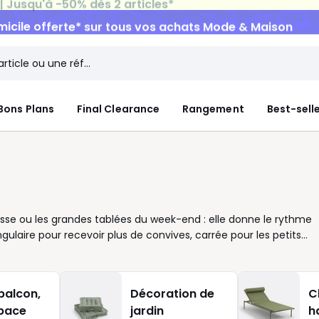
micile offerte*
sur tous vos achats Mode & Maison
Bons Plans
Final Clearance
Rangement
Best-sell
rrasse ou les grandes tablées du week-end : elle donne le rythme
laire pour recevoir plus de convives, carrée pour les petits
ur. Bois, métal, résine ou verre : à vous de choisir selon
 se range en un geste, une table extensible suit vos invitations
 accueillant au quotidien. Pour bien la choisir, pensez au nombr
balcon,
Décoration de
C
éel de votre balcon, terrasse ou jardin. Une petite table suffit
space
jardin
h
lontiers les repas en famille. Nous vous proposons des tables