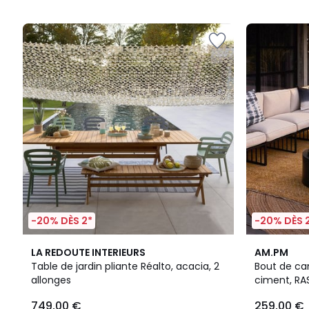
5
-20% DÈS 2*
-20% DÈS 
3,3
2
4,1
LA REDOUTE INTERIEURS
AM.PM
/ 5
Couleurs
/ 5
Table de jardin pliante Réalto, acacia, 2
Bout de ca
allonges
ciment, RA
749,00 €
259,00 €