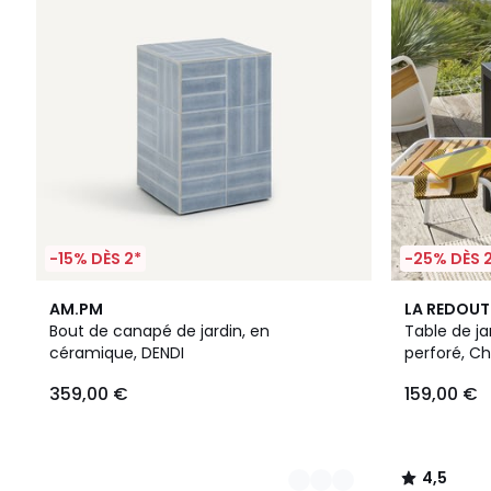
-15% DÈS 2*
-25% DÈS 
3
4,5
AM.PM
LA REDOUT
Couleurs
/ 5
Bout de canapé de jardin, en
Table de ja
céramique, DENDI
perforé, C
359,00 €
159,00 €
4,5
/