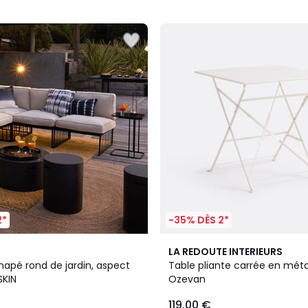
5
2*
-35% DÈS 2*
3
3,6
LA REDOUTE INTERIEURS
Couleurs
/ 5
napé rond de jardin, aspect
Table pliante carrée en métal
SKIN
Ozevan
119,00 €