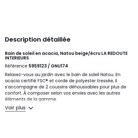
Description détaillée
Bain de soleil en acacia, Natou beige/écru
LA REDOUTE
INTERIEURS
Référence
5959123 / GNU174
Relaxez-vous au jardin avec le bain de soleil Natou. En
acacia certifié FSC® et corde de polyester tressée, il
s’accompagne de 2 coussins déhoussables pour plus de
confort. À composer selon vos envies avec les autres
éléments de la gamme.
Parfait pour profiter des belles journées d'été ! Une
Voir plus
création signée La Redoute Intérieurs.
Description
• Structure en acacia certifié FSC®, finition huilée teintée
teck