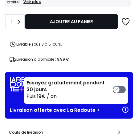
BONS
Voir plus
profite !
PLANS
:
-20%
Quantité
1
AJOUTER AU PANIER
dès
l’achat
de
2
articles
Livrable sous 3 à 5 jours.
au
choix*
J'en
Livraison à domicile :
9,99 €
profite
!
Essayez gratuitement pendant
30 jours
Puis 19€ / an
Livraison offerte avec La Redoute +
Coûts de livraison