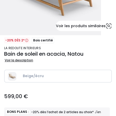
Voir les produits similaires
-20% DÈS 2*
Bois certifié
LA REDOUTE INTERIEURS
Bain de soleil en acacia, Natou
Voir la description
Beige/écru
599,00
599,00 €
€.
BONS PLANS :
-20% dès l’achat de 2 articles au choix*
J'en