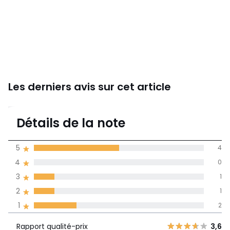
Les derniers avis sur cet article
3,4
Détails de la note
8 avis
de moyenne
5
4
obtenue sur
4
0
l'ensemble des
pays
3
1
2
1
Avis 100% certifiés,
1
2
La Redoute s'engage
Rapport
5
4
3,6
Rapport qualité-prix
3,6
qualité-prix