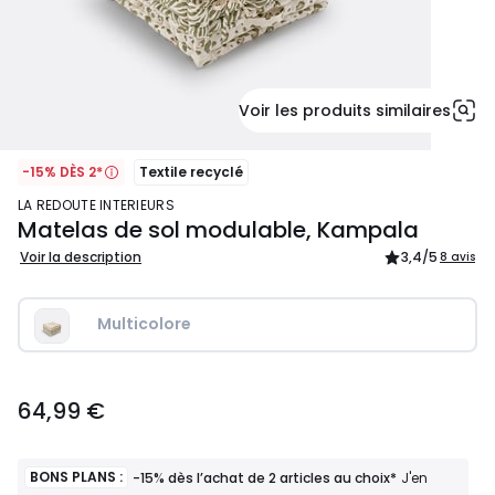
Voir les produits similaires
-15% DÈS 2*
Textile recyclé
LA REDOUTE INTERIEURS
Matelas de sol modulable, Kampala
Voir la description
3,4
/5
8 avis
Multicolore
64,99
64,99 €
€.
BONS PLANS :
-15% dès l’achat de 2 articles au choix*
J'en