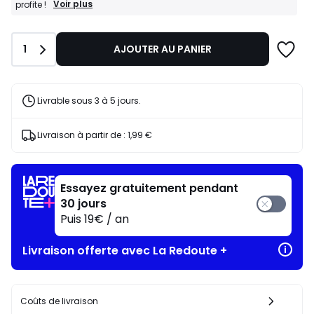
BONS
Voir plus
profite !
PLANS
:
-15%
Quantité
1
AJOUTER AU PANIER
dès
l’achat
de
2
articles
Livrable sous 3 à 5 jours.
au
choix*
J'en
Livraison à partir de :
1,99 €
profite
!
Essayez gratuitement pendant
30 jours
Puis 19€ / an
Livraison offerte avec La Redoute +
Coûts de livraison