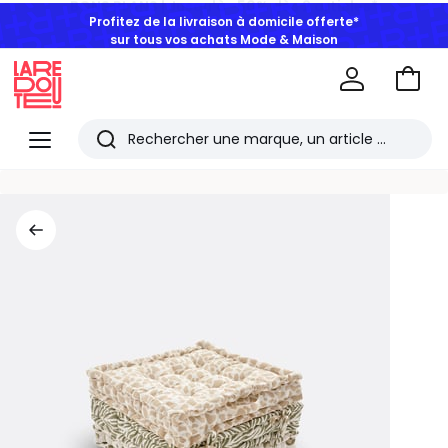
Profitez de la livraison à domicile offerte*
sur tous vos achats Mode & Maison
Aller
au
La
panie
Redoute
Menu
Rechercher
Les
derniers
articles
consultés