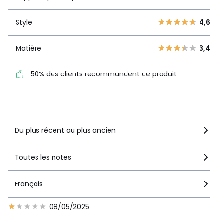
4
0
3
1
Style
4,6
Style
4,6
2
1
1
2
Matière
3,4
Matière
3,4
50% des clients
50% des clients recommandent ce produit
recommandent ce produit
Voir le détail de la note
Du plus récent au plus ancien
Toutes les notes
Français
08/05/2025