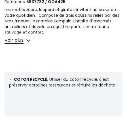
Référence
5837782 / GOA425
Les motifs zébre, léopard et girafe s'invitent au cœur de
votre quotidien... Composé de trois coussins reliés par des
liens à nouer, le matelas Kampala s'habille d'imprimés
animaliers et dévoile un équilibre parfait entre faune
sauvage et confort.
Une rencontre orchestrée par les designers La Redoute
Voir plus
Intérieurs.
Description
• Enveloppe 100% coton
• Garnissage 100% coton
• Coton recyclé
• 3 imprimés différents : girafe, zèbre et léopard
•
COTON RECYCLÉ.
Utiliser du coton recyclé, c'est
• 3 coussins reliés par liens d'attaches
préserver certaines ressources et réduire les déchets.
• Finition capitonnée
Dimensions
• Dimension d'un coussin : 50 x 50 cm, épaisseur 10 cm
• Dimension du matelas déplié : 50 x 150 cm, épaisseur 10
cm