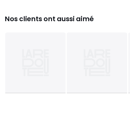
Couleurs
Multicolore
Nos clients ont aussi aimé
Tailles
Taille unique