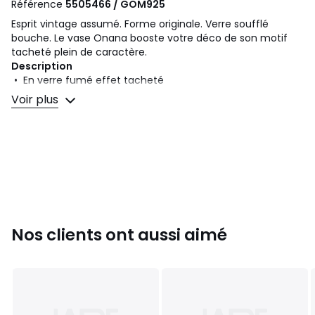
Référence
5505466 / GOM925
Esprit vintage assumé. Forme originale. Verre soufflé
bouche. Le vase Onana booste votre déco de son motif
tacheté plein de caractère.
Description
• En verre fumé effet tacheté
• Fabrication artisanale, chaque pièce est unique : les
Voir plus
couleurs et dimensions peuvent varier d'un produit à
l'autre
• Expédié dans un emballage spécifiquement conçu pour
éviter tout risque de casse
Dimensions
• Diamètre : 13,7 cm
• Hauteur : 24 cm
Nos clients ont aussi aimé
Dimensions et poids des colis
1 colis
• L32 x H19 x P19 cm, 1,15 kg
Couleurs
Multicolore