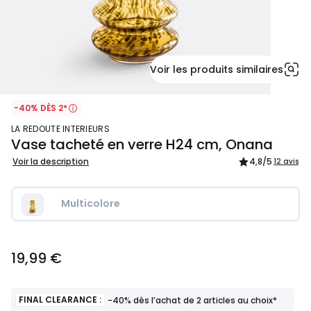
Voir les produits similaires
-40% DÈS 2*
LA REDOUTE INTERIEURS
Vase tacheté en verre H24 cm, Onana
Voir la description
4,8
/5
12 avis
Multicolore
19,99
19,99 €
€.
FINAL CLEARANCE :
-40% dès l’achat de 2 articles au choix*