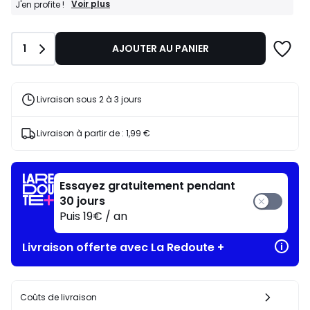
FINAL
Voir plus
J'en profite !
CLEARANCE
:
-40%
Quantité
1
AJOUTER AU PANIER
dès
l’achat
de
2
articles
Livraison sous 2 à 3 jours
au
choix*
J'en
Livraison à partir de :
1,99 €
profite
!
Essayez gratuitement pendant
30 jours
Puis 19€ / an
Livraison offerte avec La Redoute +
Coûts de livraison