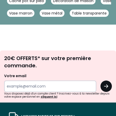
Cache pot sur pied
Décoration de maison
Vase c
Vase marron
Vase métal
Table transparente
Envie
20€ OFFERTS* sur votre première
d'inspirations
commande.
et
de
Votre email
surprises?
OK
!
Vous disposez déjà d'un compte client ? Inscrivez-vous à la newsletter depuis
votre espace personnel en
cliquant ici