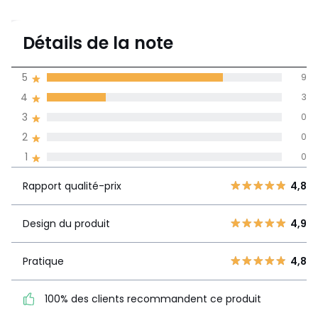
4,8
Détails de la note
12 avis
de moyenne
5
9
obtenue sur
4
3
l'ensemble des
pays
3
0
2
0
Avis 100% certifiés,
1
0
La Redoute s'engage
Rapport
5
9
4,8
Rapport qualité-prix
4,8
qualité-prix
4
3
3
0
Design du produit
4,9
Design du
4,9
2
0
produit
1
0
Pratique
4,8
Pratique
4,8
100% des clients recommandent ce produit
100% des clients