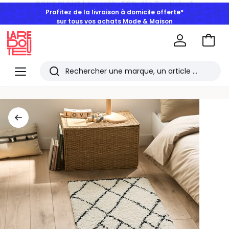
Profitez de la livraison à domicile offerte*
sur tous vos achats Mode & Maison
Aller
au
La
panie
Redoute
Menu
Rechercher
Les
derniers
articles
consultés