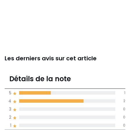
Les derniers avis sur cet article
4,3
Détails de la note
3 avis
de moyenne
5
1
obtenue sur
4
2
l'ensemble des
pays
3
0
2
0
Avis 100% certifiés,
1
0
La Redoute s'engage