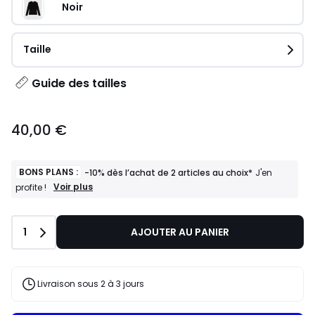
Noir
Taille
Guide des tailles
40,00 €
BONS PLANS :
-10% dès l’achat de 2 articles au choix*
J'en
BONS
Voir plus
profite !
PLANS
:
-10%
Quantité
1
AJOUTER AU PANIER
dès
l’achat
de
2
articles
Livraison sous 2 à 3 jours
au
choix*