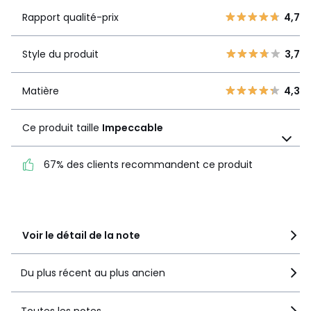
Rapport
5
1
4,7
Rapport qualité-prix
4,7
qualité-prix
4
2
3
0
Style du produit
3,7
Style du
3,7
2
0
produit
1
0
Matière
4,3
Matière
4,3
Ce produit taille
Impeccable
Ce produit taille
Impeccable
67% des clients recommandent ce produit
67% des clients
recommandent ce produit
Voir le détail de la note
Du plus récent au plus ancien
Toutes les notes