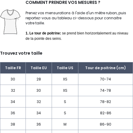
COMMENT PRENDRE VOS MESURES ?
Prenez vos mensurations à l'aide d'un mètre ruban, puis
reportez-vous au tableau ci-dessous pour connaitre
votre taille.
1. Le tour de poitrine:
se prend bien horizontalement au niveau
de la pointe des seins.
Trouvez votre taille
Taille FR
Taille EU
Taille US
Tour de poitrine (cm)
30
28
XS
70-74
32
30
XS
74-78
34
32
S
78-82
36
34
S
82-86
38
36
M
86-90