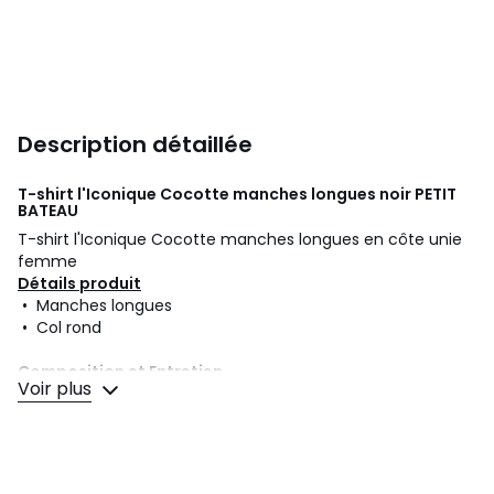
Description détaillée
T-shirt l'Iconique Cocotte manches longues noir
PETIT
BATEAU
T-shirt l'Iconique Cocotte manches longues en côte unie
femme
Détails produit
• Manches longues
• Col rond
Composition et Entretien
Voir plus
• 100% coton
• Pour l'entretien, merci de vous référer aux indications
figurant sur l'étiquette du produit