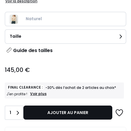
Voir la description
Naturel
Taille
Guide des tailles
145,00
145,00 €
€.
FINAL CLEARANCE :
-30% dès l’achat de 2 articles au choix*
FINAL
Voir plus
J'en profite !
CLEARANCE
:
-30%
Quantité
1
AJOUTER AU PANIER
dès
l’achat
de
2