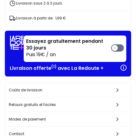
articles
Livraison sous 2 à 3 jours
au
choix*
J'en
Livraison à partir de :
1,99 €
profite
!
Essayez gratuitement pendant
30 jours
Puis 19€ / an
(1)
Livraison offerte
avec La Redoute +
Coûts de livraison
Retours gratuits et faciles
Modes de paiement
Contact