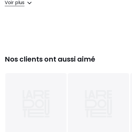
• Manches longues
Voir plus
• Col V
• Fine maille
Composition et Entretien
• 71% laine, 24% polyamide, 5% cachemire
• Pour l'entretien, merci de vous référer aux indications
figurant sur l'étiquette du produit
Nos clients ont aussi aimé
Couleurs
Naturel
Tailles
S, M, L