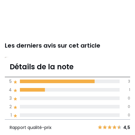
240 cm
Les derniers avis sur cet article
4,8
Détails de la note
4 avis
de moyenne
5
3
obtenue sur
4
1
l'ensemble des
pays
3
0
2
0
Avis 100% certifiés,
1
0
La Redoute s'engage
Rapport
5
3
4,5
Rapport qualité-prix
4,5
qualité-prix
4
1