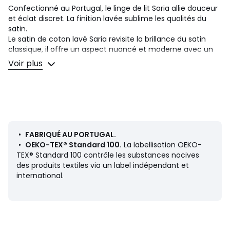
Confectionné au Portugal, le linge de lit Saria allie douceur
et éclat discret. La finition lavée sublime les qualités du
satin.
Le satin de coton lavé Saria revisite la brillance du satin
classique, il offre un aspect nuancé et moderne avec un
toucher soyeux et mat à la fois.
Voir plus
Description
• Satin de coton lavé
• 100% coton, 136 g/m2
• 200 fils/cm² : un indicateur les plus courants pour
mesurer la qualité du tissu et plus particulièrement le linge
de lit est le nombre de fils par cm². Différentes sensations
•
FABRIQUÉ AU PORTUGAL.
sont rendues possibles grâce au tissage et au nombre de
•
OEKO-TEX® Standard 100.
La labellisation OEKO-
fils présent. En effet, un nombre de fils optimal permet de
TEX® Standard 100 contrôle les substances nocives
rendre le linge de lit particulièrement doux.
des produits textiles via un label indépendant et
• Base droite boutonnée
international.
Entretien
Suivez nos conseils d'entretien pour conserver la qualité de
votre linge
• Température de lavage 40°