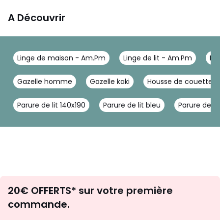
A Découvrir
Linge de maison - Am.Pm
Linge de lit - Am.Pm
Ho
Gazelle homme
Gazelle kaki
Housse de couette 
Parure de lit 140x190
Parure de lit bleu
Parure de li
Envie
20€ OFFERTS* sur votre première
d'inspirations
commande.
et