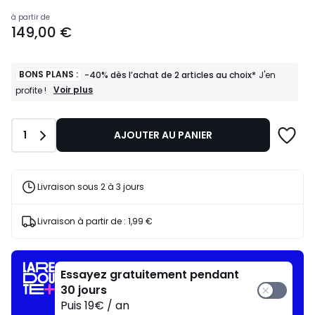
Prix
à partir de
149,00 €
à
partir
de
149,00
BONS PLANS :
-40% dès l’achat de 2 articles au choix*
J'en
€.
BONS
Voir plus
profite !
PLANS
:
-40%
Quantité
1
AJOUTER AU PANIER
dès
l’achat
de
2
articles
Livraison sous 2 à 3 jours
au
choix*
J'en
Livraison à partir de :
1,99 €
profite
!
Essayez gratuitement pendant
30 jours
Puis 19€ / an