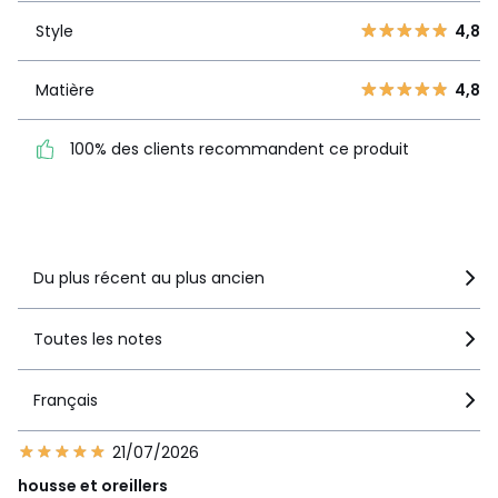
3
0
Style
4,8
Style
4,8
2
0
1
0
Matière
4,8
Matière
4,8
100% des clients
100% des clients recommandent ce produit
recommandent ce produit
Voir le détail de la note
Du plus récent au plus ancien
Toutes les notes
Français
21/07/2026
housse et oreillers