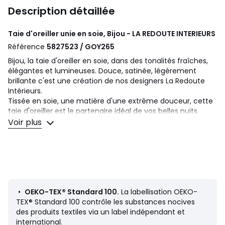
Description détaillée
Taie d'oreiller unie en soie, Bijou - LA REDOUTE INTERIEURS
Référence
5827523 / GOY265
Bijou, la taie d'oreiller en soie, dans des tonalités fraîches,
élégantes et lumineuses. Douce, satinée, légèrement
brillante c'est une création de nos designers La Redoute
Intérieurs.
Tissée en soie, une matière d'une extrême douceur, cette
taie d'oreiller est le partenaire idéal de vos belles nuits.
Voir plus
Description
• 100% soie 78 g/m²
• 19 mommes
•
Taie d'oreiller vendue à l'unité
Entretien
• Température de lavage 30°
•
OEKO-TEX® Standard 100.
La labellisation OEKO-
TEX® Standard 100 contrôle les substances nocives
Dimensions
des produits textiles via un label indépendant et
• 50 x 70 cm : taie rectangulaire
international.