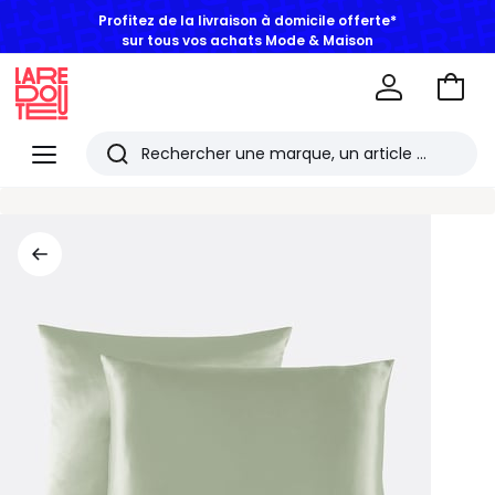
Profitez de la livraison à domicile offerte*
sur tous vos achats Mode & Maison
Aller
au
La
panie
Redoute
Menu
Rechercher
Les
derniers
articles
consultés