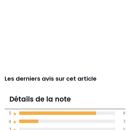
Les derniers avis sur cet article
4,8
Détails de la note
10 avis
de moyenne
5
8
obtenue sur
4
2
l'ensemble des
pays
3
0