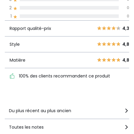
2
0
Avis 100% certifiés,
1
0
La Redoute s'engage
Rapport
5
8
4,3
Rapport qualité-prix
4,3
qualité-prix
4
2
3
0
Style
4,8
Style
4,8
2
0
1
0
Matière
4,8
Matière
4,8
100% des clients
100% des clients recommandent ce produit
recommandent ce produit
Voir le détail de la note
Du plus récent au plus ancien
Toutes les notes