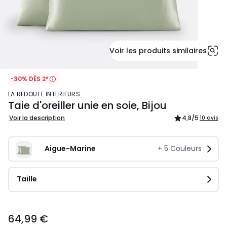
Voir les produits similaires
-30% DÈS 2*
LA REDOUTE INTERIEURS
Taie d'oreiller unie en soie, Bijou
Voir la description
4,8
/5
10 avis
Aigue-Marine
+
5
Couleurs
Taille
64,99
64,99 €
€.