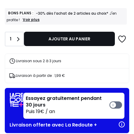
BONS PLANS :
-30% dès l’achat de 2 articles au choix*
J'en
BONS
Voir plus
profite !
PLANS
:
-30%
Quantité
1
AJOUTER AU PANIER
dès
l’achat
de
2
articles
Livraison sous 2 à 3 jours
au
choix*
J'en
Livraison à partir de :
1,99 €
profite
!
Essayez gratuitement pendant
30 jours
Puis 19€ / an
Livraison offerte avec La Redoute +