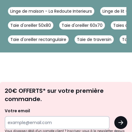
Linge de maison - La Redoute Interieurs
Linge de lit - 
Taie d'oreiller 50x80
Taie d'oreiller 60x70
Taies d'o
Taie d'oreiller rectangulaire
Taie de traversin
Taie 
Envie
20€ OFFERTS* sur votre première
d'inspirations
commande.
et
de
Votre email
surprises?
OK
!
Vous disposez déjà d'un compte client ? Inscrivez-vous à la newsletter depuis