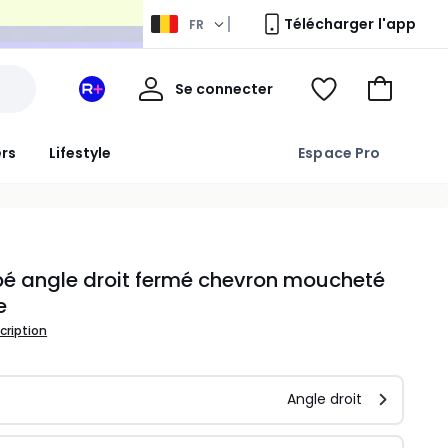
Télécharger l'app
FR
Mon
Se connecter
Mon
Voir
Aller
compte
espace
ma
au
La
wishlist
panier
ers
Lifestyle
Espace Pro
Redoute
+
é angle droit fermé chevron moucheté
e
scription
Angle droit