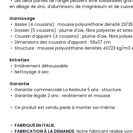
• Les deux parties de l'angle peuvent être solidarisées gr
en alliage de zinc, d'aluminium, de magnésium et de cuivr
Garnissage
• Assise (4 coussins) : mousse polyuréthane densité 23/35
• Dossier (5 coussins) : plume d'oie, fibre polyester et latex
• Coussin d'appoint (4 coussins) : plume d'oie, fibre polyes
• Dimensions des coussins d'appoint : 56x37 cm
• Structure : mousse polyuréthane densités 40/23 kg/m3 et
Entretien
• Entièrement déhoussable
• Nettoyage à sec
Garantie
• Garantie commerciale La Redoute 5 ans : structure
• Garantie légale 2 ans : revêtement et mousse
• Ce produit est vendu pieds à monter soi-même.
•
FABRIQUÉ EN ITALIE.
•
FABRICATION À LA DEMANDE.
Notre fabricant réalise v