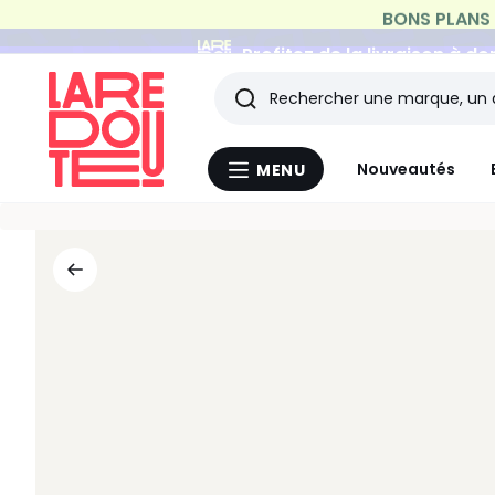
Profitez de la livraison à do
Rechercher
Les
Nouveautés
MENU
Menu
derniers
La
Redoute
articles
consultés