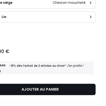
e siège
Chevron moucheté
Lin
ité
00 €
ANS :
-15% dès l’achat de 2 articles au choix*
J'en profite !
s
AJOUTER AU PANIER