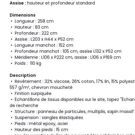
Assise :
hauteur et profondeur standard
Dimensions
• Longueur : 258 cm
• Hauteur : 83 cm
• Profondeur : 222 cm
• Assise : L203 x H44 x P52 cm
• Longueur manchot : 152 cm
• Profondeur manchot : 105 cm, assise L132 x P52 cm
• Méridienne : L106 x P222 cm, assise : L106 x P169 cm
• Poids : 110 kg
Description
• Revêtement : 32% viscose, 26% coton, 17% lin, 15% polyest
557 g/m², chevron moucheté
• Finition surpiquée
• Échantillons de tissus disponibles sur le site, tapez "Échan
de recherche
• Structure : panneau de particules, multiplis, sapin massif
• Suspension : sangles élastiquées
• Pieds : métal epoxy, acier
• Hauteur des pieds : 15 cm