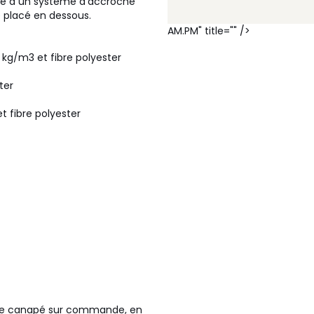
âce à un système d'accroche
e placé en dessous.
AM.PM" title="" />
 kg/m3 et fibre polyester
ter
 fibre polyester
otre canapé sur commande, en