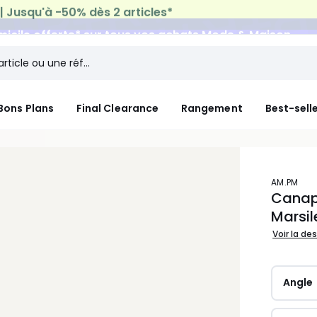
micile offerte*
sur tous vos achats Mode & Maison
Bons Plans
Final Clearance
Rangement
Best-sell
AM.PM
Canap
Marsil
Voir la de
Angle