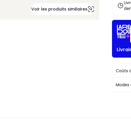
au
Liv
choix*
de
Voir les produits similaires
J'en
profite
!
Livra
Coûts d
Modes 