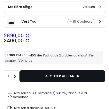
Matière siège
Velours
Vert Tsar
( +
16
Couleurs )
2890,00 €
3400,00 €
BONS PLANS :
-10% dès l’achat de 2 articles au choix*
J'en
BONS
Voir plus
profite !
PLANS
:
-10%
Quantité
1
AJOUTER AU PANIER
dès
l’achat
de
2
Livraison sous 13 semaine(s) sur rdv, fabriqué à la
articles
demande
au
choix*
J'en
Livraison à domicile :
69,90 €