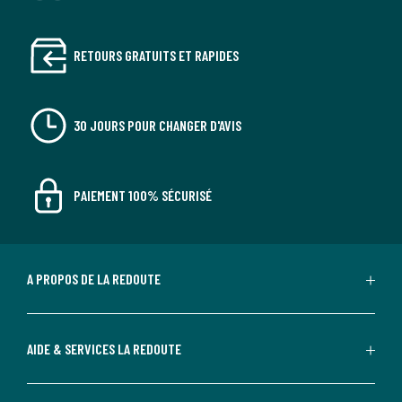
Couleurs
Vert Tsar, Bronze, Bleu Nuit, Bleu Paon, Rouge
cinabre, Chamois, Olive, Bleu de sarcelle, Café Grillé,
Caramel, Ficelle, Grenat, Vert de verone, Prune, Tilleul,
RETOURS GRATUITS ET RAPIDES
Vert Cèdre, Vert Lichen
Tailles
2 places, 3 places, 4 places
30 JOURS POUR CHANGER D'AVIS
PAIEMENT 100% SÉCURISÉ
A PROPOS DE LA REDOUTE
AIDE & SERVICES LA REDOUTE