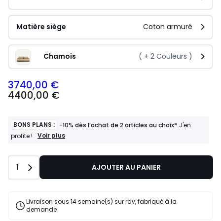
Matière siège
Coton armuré
Chamois
( +
2
Couleurs )
3740,00 €
4400,00 €
BONS PLANS :
-10% dès l’achat de 2 articles au choix*
J'en
BONS
Voir plus
profite !
PLANS
:
-10%
Quantité
1
AJOUTER AU PANIER
dès
l’achat
de
2
Livraison sous 14 semaine(s) sur rdv, fabriqué à la
articles
demande
au
choix*