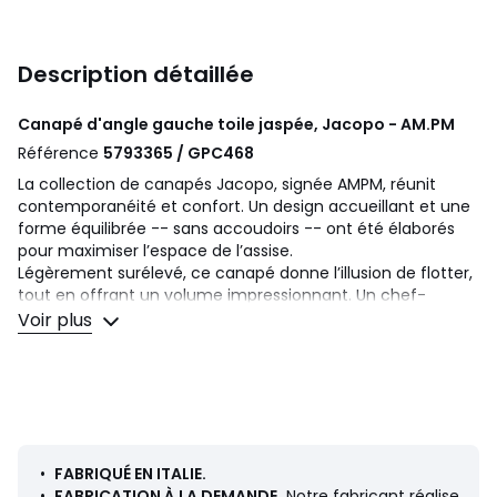
Description détaillée
Canapé d'angle gauche toile jaspée, Jacopo - AM.PM
Référence
5793365 / GPC468
La collection de canapés Jacopo, signée AMPM, réunit
contemporanéité et confort. Un design accueillant et une
forme équilibrée -- sans accoudoirs -- ont été élaborés
pour maximiser l’espace de l’assise.
Légèrement surélevé, ce canapé donne l’illusion de flotter,
tout en offrant un volume impressionnant. Un chef-
d'œuvre intemporel, fabriqué en Italie à la demande.
Voir plus
Confort d'assise
: équilibré
Confort de dossier
: équilibré
Assise :
profonde et hauteur basse
Dimensions
• Longueur : 232 cm
•
FABRIQUÉ EN ITALIE.
• Hauteur : 67 cm
•
FABRICATION À LA DEMANDE.
Notre fabricant réalise