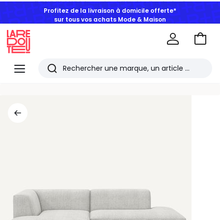
Profitez de la livraison à domicile offerte*
sur tous vos achats Mode & Maison
Aller
au
La
panie
Redoute
Menu
Rechercher
Les
derniers
articles
consultés