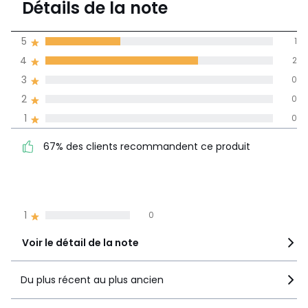
Tailles
angle droit, angle gauche
Détails de la note
3 avis
de moyenne
5
1
obtenue sur
4
2
l'ensemble des
pays
3
0
2
0
Avis 100% certifiés,
1
0
La Redoute s'engage
67% des clients
5
1
67% des clients recommandent ce produit
recommandent ce produit
4
2
3
0
2
0
1
0
Voir le détail de la note
Du plus récent au plus ancien