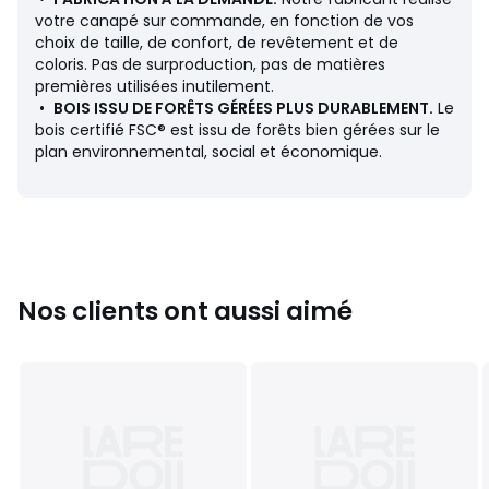
• Profondeur : 152 cm
votre canapé sur commande, en fonction de vos
• Assise : L200/232 x H40 x P66/121 cm
choix de taille, de confort, de revêtement et de
• Longueur manchot : 130 cm
coloris. Pas de surproduction, pas de matières
• Profondeur manchot : 97 cm
premières utilisées inutilement.
• Poids : 70 kg
•
BOIS ISSU DE FORÊTS GÉRÉES PLUS DURABLEMENT.
Le
bois certifié FSC® est issu de forêts bien gérées sur le
Description
plan environnemental, social et économique.
• Revêtement : 56% coton, 26% acrylique, 18% polyester
546 g/m2, toile jaspée
• Échantillons de tissus disponibles sur le site, tapez
"Échantillons Jacopo » dans le moteur de recherche
• Finition surpiquée
• Structure : panneau de particules, multiplis, sapin massif
• Suspension : sangles élastiquées
Nos clients ont aussi aimé
• Pieds : hêtre vernis nitrocellulosique
• Hauteur des pieds : 8 cm
• Les deux parties de l'angle peuvent être solidarisées
grâce à un système d'accroche en alliage de zinc,
d'aluminium, de magnésium et de cuivre placé en
dessous.
Garnissage