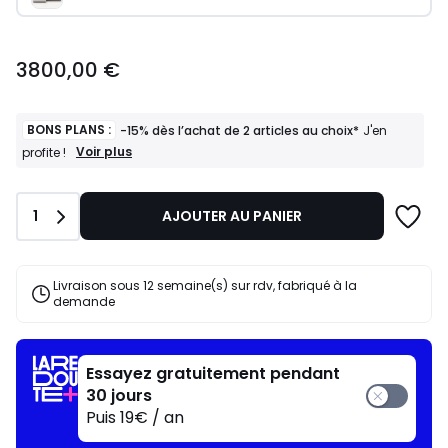
3800,00
3800,00 €
€.
BONS PLANS :
-15% dès l’achat de 2 articles au choix*
J'en
BONS
Voir plus
profite !
PLANS
:
-15%
Quantité
1
AJOUTER AU PANIER
dès
l’achat
de
2
Livraison sous 12 semaine(s) sur rdv, fabriqué à la
articles
demande
au
choix*
J'en
profite
Essayez gratuitement pendant
!
30 jours
Puis 19€ / an