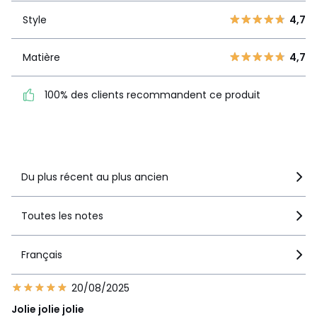
3
0
Style
4,7
Style
4,7
2
0
1
0
Matière
4,7
Matière
4,7
100% des clients
100% des clients recommandent ce produit
recommandent ce produit
Voir le détail de la note
Du plus récent au plus ancien
Toutes les notes
Français
20/08/2025
Jolie jolie jolie