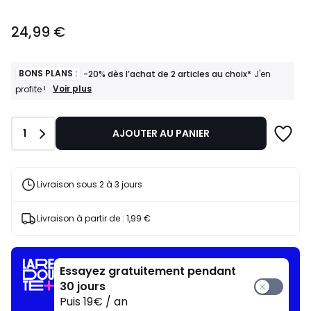
24,99
24,99 €
€.
BONS PLANS :
-20% dès l’achat de 2 articles au choix*
J'en
BONS
Voir plus
profite !
PLANS
:
-20%
Quantité
1
AJOUTER AU PANIER
dès
l’achat
de
2
articles
Livraison sous 2 à 3 jours
au
choix*
J'en
Livraison à partir de :
1,99 €
profite
!
Essayez gratuitement pendant
30 jours
Puis 19€ / an