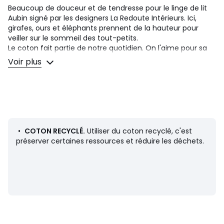
Beaucoup de douceur et de tendresse pour le linge de lit
Aubin signé par les designers La Redoute Intérieurs. Ici,
girafes, ours et éléphants prennent de la hauteur pour
veiller sur le sommeil des tout-petits.
Le coton fait partie de notre quotidien. On l'aime pour sa
souplesse et sa douceur. Facile à vivre, il est idéal pour les
Voir plus
lits des petits comme des grands !
Description
• 100% coton, 120 g/m2
• Contient 20% de coton recyclé
• 57 fils/cm²
• Recto/verso imprimés ours, girafes et éléphants en
•
COTON RECYCLÉ.
Utiliser du coton recyclé, c'est
montgolfières
préserver certaines ressources et réduire les déchets.
• Finition biais rayé
• Base droite pressionnée : 4 pressions métalliques
Au fil des saisons, apportez votre touche personnelle en
mixant la gamme Aubin avec notre gamme d'unis en
coton Scénario.
Entretien