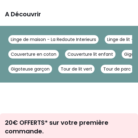
A Découvrir
Linge de maison - La Redoute Interieurs
Linge de lit - 
Couverture en coton
Couverture lit enfant
Gigot
Gigoteuse garçon
Tour de lit vert
Tour de parc
Envie
20€ OFFERTS* sur votre première
d'inspirations
commande.
et