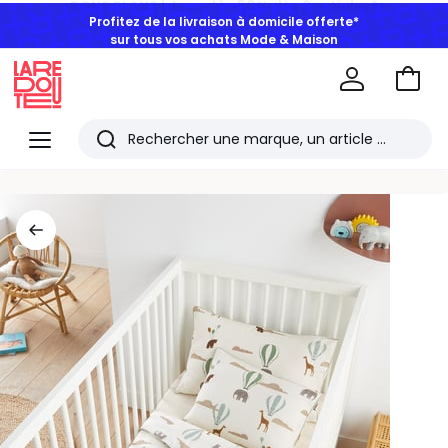
Profitez de la livraison à domicile offerte*
sur tous vos achats Mode & Maison
Aller
au
La
panie
Redoute
Menu
Rechercher
Les
derniers
articles
consultés