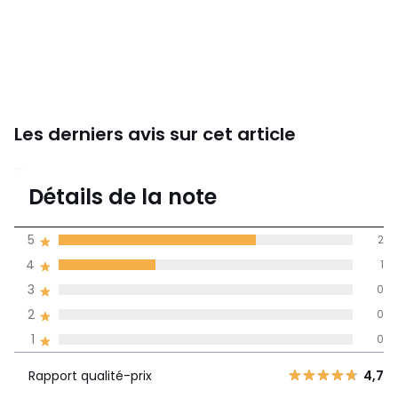
Les derniers avis sur cet article
4,7
Détails de la note
3 avis
de moyenne
5
2
obtenue sur
4
1
l'ensemble des
pays
3
0
2
0
Avis 100% certifiés,
1
0
La Redoute s'engage
Rapport
5
2
4,7
Rapport qualité-prix
4,7
qualité-prix
4
1