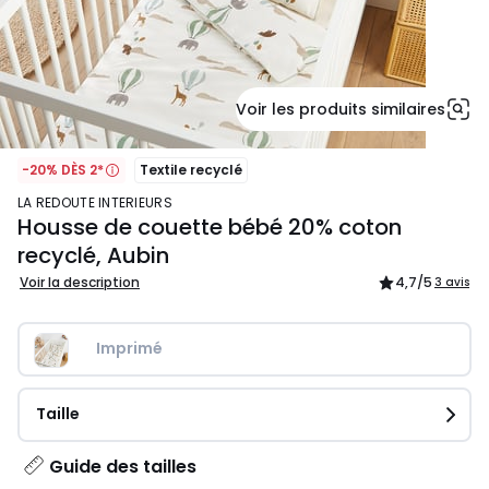
Voir les produits similaires
-20% DÈS 2*
Textile recyclé
LA REDOUTE INTERIEURS
Housse de couette bébé 20% coton
recyclé, Aubin
Voir la description
4,7
/5
3 avis
Imprimé
Taille
Guide des tailles