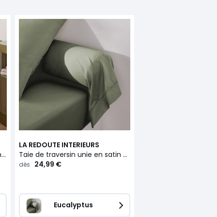
LA REDOUTE INTERIEURS
Drap-housse en satin de coton, 153 fils, bonnet 30 cm, Opale
Taie de traversin unie en satin de coton, 153 fils, Opale
24,99 €
dès
Eucalyptus