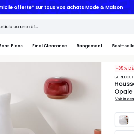
micile offerte*
sur tous vos achats Mode & Maison
Bons Plans
Final Clearance
Rangement
Best-sell
-35% DÈ
LA REDOUT
Housse
Opale
Voir la de