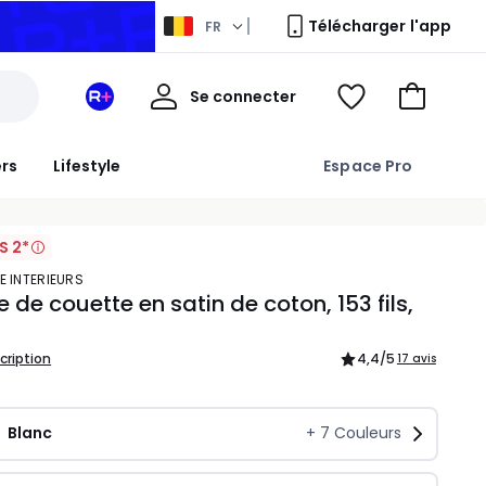
Télécharger l'app
FR
Mon
Se connecter
Mon
Voir
Aller
compte
espace
ma
au
La
wishlist
panier
ers
Lifestyle
Espace Pro
Redoute
+
S 2*
E INTERIEURS
 de couette en satin de coton, 153 fils,
scription
4,4
/5
17 avis
Blanc
+
7
Couleurs