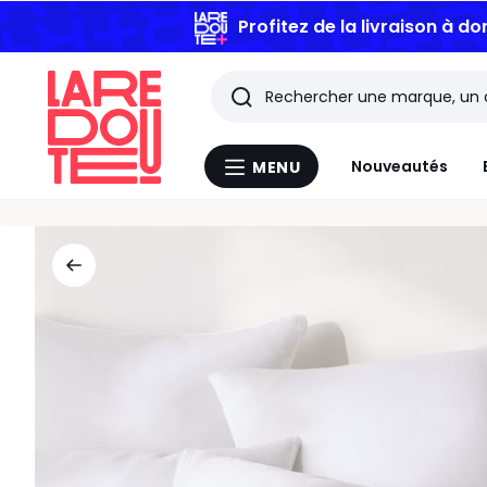
Profitez de la livraison à do
Rechercher
Les
Nouveautés
MENU
Menu
derniers
La
Redoute
articles
consultés