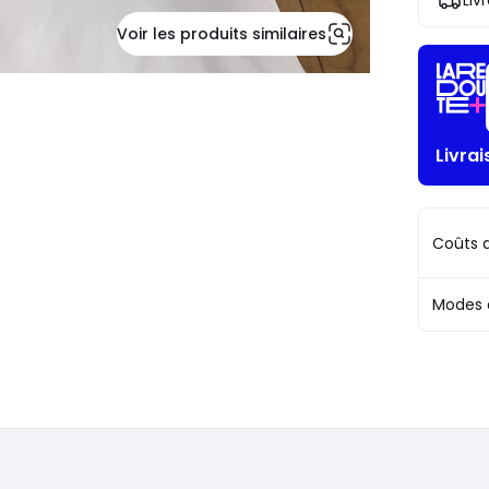
Liv
!
Voir les produits similaires
Livra
Coûts d
Modes 