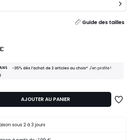
ité
Guide des tailles
 €
ANS :
-35% dès l’achat de 2 articles au choix*
J'en profite !
s
AJOUTER AU PANIER
raison sous 2 à 3 jours