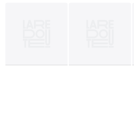
Dimensions
• 35 x 45 cm : taie rectangulaire
• 40 x 60 cm : taie rectangulaire
Fiche produit relative aux qualités et caractéristiques
environnementales
• Origine de fabrication (tissage, teinture, confection) :
Bangladesh
Couleurs
Imprimé
Tailles
35 x 45 cm, 40 x 60 cm