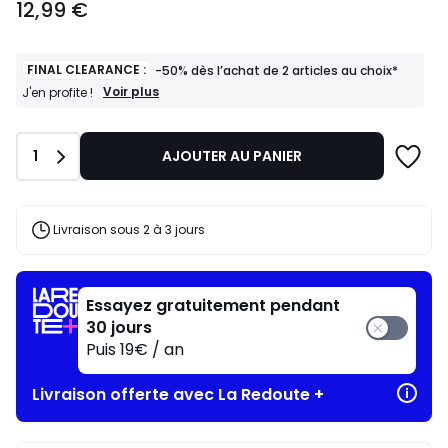
12,99 €
€.
FINAL CLEARANCE :
-50% dès l’achat de 2 articles au choix*
FINAL
Voir plus
J'en profite !
CLEARANCE
:
-50%
Quantité
1
AJOUTER AU PANIER
dès
l’achat
de
2
articles
Livraison sous 2 à 3 jours
au
choix*
J'en
profite
Essayez gratuitement pendant
!
30 jours
Puis 19€ / an
Livraison offerte avec La Redoute +