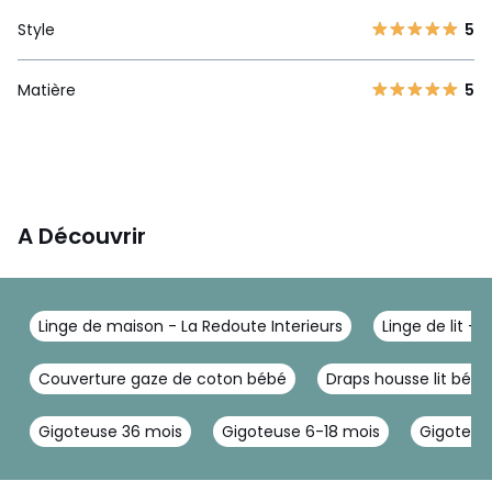
Style
5
Matière
5
A Découvrir
Linge de maison - La Redoute Interieurs
Linge de lit - 
Couverture gaze de coton bébé
Draps housse lit bébé
Gigoteuse 36 mois
Gigoteuse 6-18 mois
Gigoteus