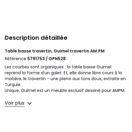
Description détaillée
Table basse travertin, Guimel travertin
AM.PM
Référence
5791753 / GPN528
Les courbes sont organiques : la table basse Guimel
reprend la forme d’un galet. Et, elle donne libre cours à la
matière, le travertin - une pierre aux tons doux, extraite en
Turquie.
Unique, Guimel est un meuble exclusif dessiné pour AMPM.
Description
Voir plus
• Plateau en travertin, une pierre originaire de Turquie,
chaque pièce est unique. En effet, les marbrures et
aspérités peuvent varier d'une table à l'autre.
• Dessous du plateau en MDF plaqué noyer finition huilée
• Piètement sculptural en noyer massif finition huilée