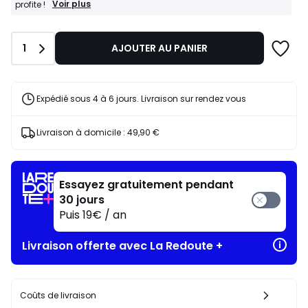
BONS
Voir plus
profite !
PLANS
:
-15%
Quantité
1
AJOUTER AU PANIER
dès
l’achat
de
2
articles
Expédié sous 4 à 6 jours. Livraison sur rendez vous
au
choix*
J'en
Livraison à domicile :
49,90 €
profite
!
Essayez gratuitement pendant
30 jours
Puis 19€ / an
Livraison offerte avec La Redoute +
Coûts de livraison