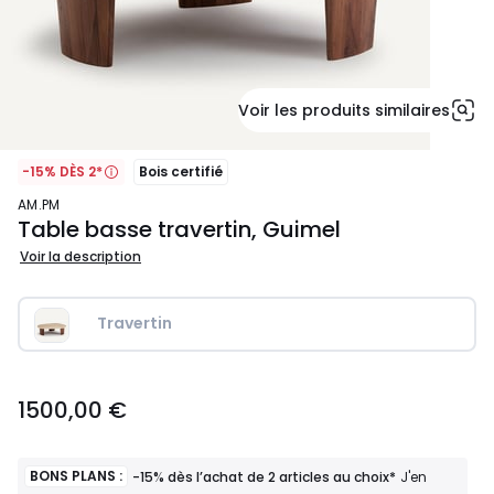
Voir les produits similaires
-15% DÈS 2*
Bois certifié
AM.PM
Table basse travertin, Guimel
Voir la description
Travertin
1500,00
1500,00 €
€.
BONS PLANS :
-15% dès l’achat de 2 articles au choix*
J'en