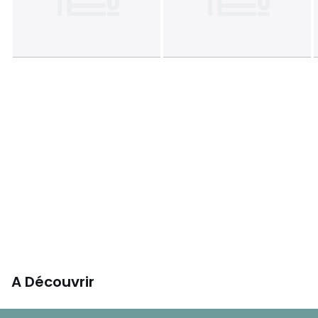
• L48 x H38 x P44 cm, 16 kg
Couleurs
Travertin
Tailles
Taille unique
A Découvrir