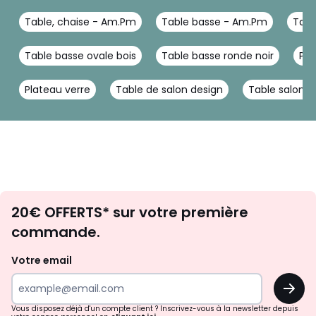
Table, chaise - Am.Pm
Table basse - Am.Pm
Tabl
Table basse ovale bois
Table basse ronde noir
Pet
Plateau verre
Table de salon design
Table salon r
Envie
20€ OFFERTS* sur votre première
d'inspirations
commande.
et
de
Votre email
surprises?
OK
!
Vous disposez déjà d'un compte client ? Inscrivez-vous à la newsletter depuis