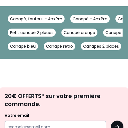
Couleurs
Chamois, Auburn, Lichen bleuté
Tailles
2 places
Canapé, fauteuil - Am.Pm
Canapé - Am.Pm
Cana
Petit canapé 2 places
Canapé orange
Canapé 2 p
Canapé bleu
Canapé retro
Canapés 2 places
Envie
20€ OFFERTS* sur votre première
d'inspirations
commande.
et
de
Votre email
surprises?
OK