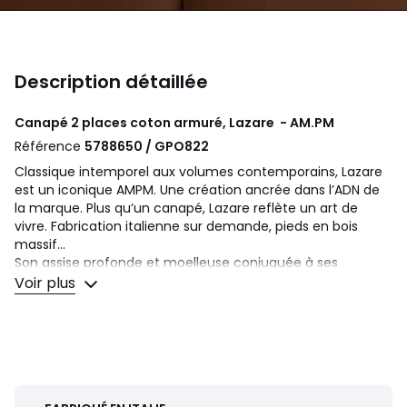
Description détaillée
Canapé 2 places coton armuré, Lazare - AM.PM
Référence
5788650 / GPO822
Classique intemporel aux volumes contemporains, Lazare
est un iconique AMPM. Une création ancrée dans l’ADN de
la marque. Plus qu’un canapé, Lazare reflète un art de
vivre. Fabrication italienne sur demande, pieds en bois
massif...
Son assise profonde et moelleuse conjuguée à ses
multiples coussins en font un canapé totalement dédié au
Voir plus
confort. Une exclusivité signée AMPM.
Confort d'assise
: équilibré
Confort de dossier
: moelleux
Assise
: hauteur et profondeur standard