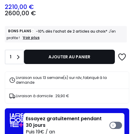
2210,00 €
2600,00
2600,00 €
€
souscrivez
à
notre
BONS PLANS :
-10% dès l’achat de 2 articles au choix*
J'en
programme
BONS
Voir plus
profite !
PLANS
pour
:
payer
-10%
à
Quantité
1
AJOUTER AU PANIER
dès
la
l’achat
place
de
2210,00
2
Livraison sous 13 semaine(s) sur rdv, fabriqué à la
articles
€.
demande
au
choix*
J'en
Livraison à domicile :
29,90 €
profite
!
Essayez gratuitement pendant
30 jours
Puis 19€ / an