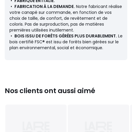
Dimensions
•
FABRIQUÉ EN ITALIE.
• Longueur : 138 cm
•
FABRICATION À LA DEMANDE.
Notre fabricant réalise
• Hauteur : 93 cm
votre canapé sur commande, en fonction de vos
• Profondeur : 105 cm
choix de taille, de confort, de revêtement et de
• Assise : L125 x H45 x P50 cm
coloris. Pas de surproduction, pas de matières
• Poids : 41 kg
premières utilisées inutilement.
•
BOIS ISSU DE FORÊTS GÉRÉES PLUS DURABLEMENT.
Le
Description
bois certifié FSC® est issu de forêts bien gérées sur le
• Revêtement : 40% coton, 35% acrylique, 10% lin, 10%
plan environnemental, social et économique.
polyester, 5% viscose 614 g/m2
• Finition surpiquée
• Échantillons de tissus disponibles sur le site : tapez
"Échantillons Lazare" dans le moteur de recherche
• Structure : panneau de particules, multiplis, sapin massif
• Suspension : sangles élastiquées
• Pieds : hêtre vernis nitrocellulosique (à monter)
Nos clients ont aussi aimé
• Hauteur des pieds : 15 cm
Garnissage
• Assise (1 coussin) en mousse polyuréthane densité 35
kg/m³ et fibres polyester
• Dossier (3 coussins) en plumes d'oie et fibres polyester,
64 x 64 cm