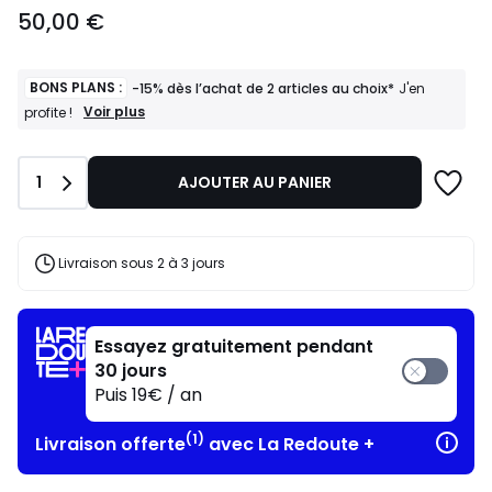
50,00
50,00 €
€.
BONS PLANS :
-15% dès l’achat de 2 articles au choix*
J'en
BONS
Voir plus
profite !
PLANS
:
-15%
Quantité
1
AJOUTER AU PANIER
dès
l’achat
de
2
articles
Livraison sous 2 à 3 jours
au
choix*
J'en
profite
Essayez gratuitement pendant
!
30 jours
Puis 19€ / an
(1)
Livraison offerte
avec La Redoute +