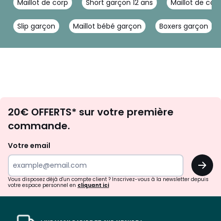
Maillot de corp
Short garçon 12 ans
Maillot de cor
Slip garçon
Maillot bébé garçon
Boxers garçon
Envie
20€ OFFERTS* sur votre première
d'inspirations
commande.
et
de
Votre email
surprises?
OK
!
Vous disposez déjà d'un compte client ? Inscrivez-vous à la newsletter depuis
votre espace personnel en
cliquant ici