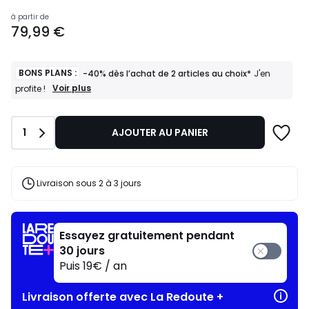
Prix
à partir de
79,99 €
à
partir
de
79,99
BONS PLANS :
-40% dès l’achat de 2 articles au choix*
J'en
€.
BONS
Voir plus
profite !
PLANS
:
-40%
Quantité
1
AJOUTER AU PANIER
dès
l’achat
de
2
articles
Livraison sous 2 à 3 jours
au
choix*
J'en
profite
Essayez gratuitement pendant
!
30 jours
Puis 19€ / an
Livraison offerte avec La Redoute +