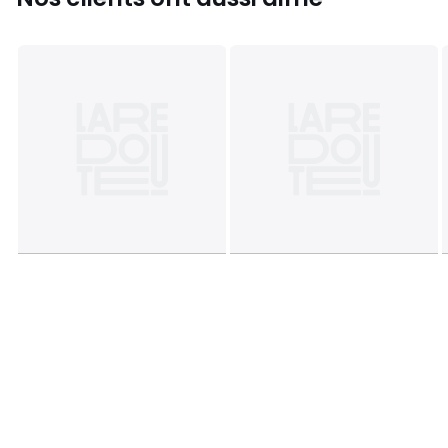
Description
• 100% coton
• 57 fils/cm²
• Coton lavé tissé teint seersucker
• Recto carreaux vichy, verso rayures
• Coloris rose framboise
• Le modèle existe dans plusieurs coloris
• Finition double volant et bourdon
• Base droite boutonnée
Au fil des saisons, apportez votre touche personnelle en
mixant la gamme Cottage avec notre gamme d'unis
Scénario.
Entretien
• Température de lavage 60°
• En lavant votre linge à 40° au lieu de 60°, vous limitez la
consommation d'énergie
Dimensions
• 140 x 200 cm : 1 pers.
• 160 x 210 cm : 1 pers.