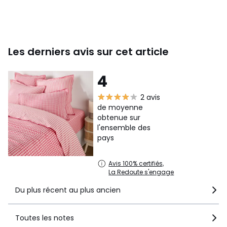
• 200 x 200 cm : 1-2 pers.
• 200 x 210 cm : 1-2 pers.
• 240 x 220 cm : 2 pers.
• 260 x 240 cm : 2 pers.
Les derniers avis sur cet article
4
Fiche produit relative aux qualités et caractéristiques
2 avis
environnementales
de moyenne
• Origine de fabrication (tissage, teinture, impression,
obtenue sur
confection) : Pakistan
l'ensemble des
pays
Couleurs
Framboise
Tailles
140 x 200 cm, 160 x 210 cm, 200 x 200 cm, 200 x
Avis 100% certifiés,
210 cm, 240 x 220 cm, 260 x 240 cm
La Redoute s'engage
Du plus récent au plus ancien
Toutes les notes