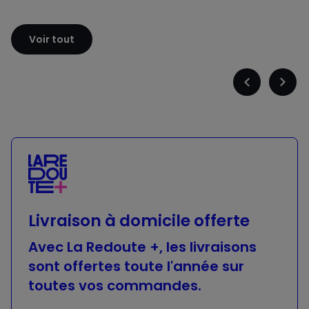
Sloggi
Adidas
Voir tout
Précédent
Suiva
-
-
défiler
défile
à
à
gauche
droit
Livraison à domicile offerte
Avec La Redoute +, les livraisons
sont offertes toute l'année sur
toutes vos commandes.