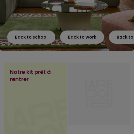
Back to school
Back to work
Back t
Notre kit prêt à
rentrer