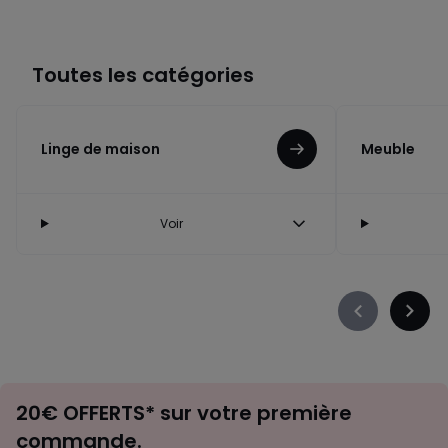
Toutes les catégories
Linge de maison
Meuble
Voir
Précédent
Suiva
-
-
défiler
défile
à
à
Envie
gauche
droit
20€ OFFERTS* sur votre première
d'inspirations
commande.
et