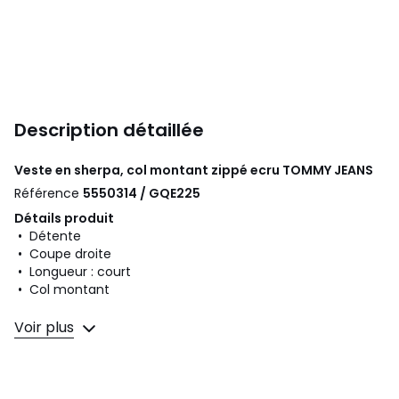
Description détaillée
Veste en sherpa, col montant zippé ecru
TOMMY JEANS
Référence
5550314 / GQE225
Détails produit
• Détente
• Coupe droite
• Longueur : court
• Col montant
Composition et Entretien
Voir plus
• 100% polyester
• Pour l'entretien, merci de vous référer aux indications
figurant sur l'étiquette du produit