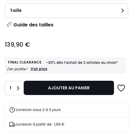
Taille
Guide des tailles
139,90
139,90 €
€.
FINAL CLEARANCE :
-30% dès l’achat de 2 articles au choix*
FINAL
Voir plus
J'en profite !
CLEARANCE
:
-30%
Quantité
1
AJOUTER AU PANIER
dès
l’achat
de
2
articles
Livraison sous 2 à 3 jours
au
choix*
J'en
Livraison à partir de :
1,99 €
profite