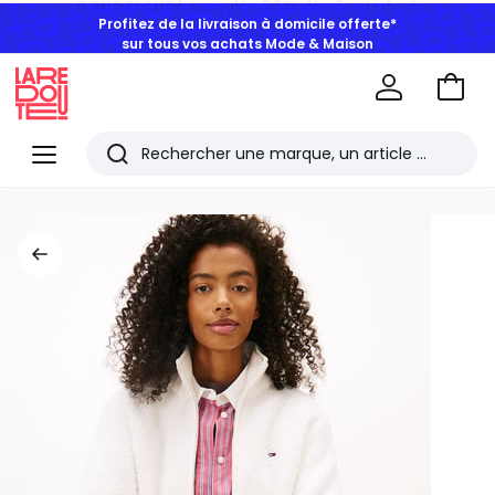
Profitez de la livraison à domicile offerte*
sur tous vos achats Mode & Maison
Aller
au
La
panie
Redoute
Menu
Rechercher
Les
derniers
articles
consultés