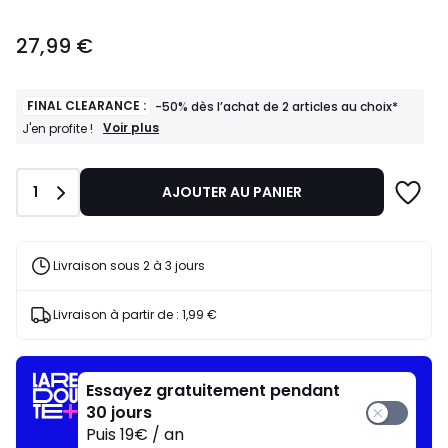
27,99
27,99 €
€.
FINAL CLEARANCE :
-50% dès l’achat de 2 articles au choix*
FINAL
Voir plus
J'en profite !
CLEARANCE
:
-50%
Quantité
1
AJOUTER AU PANIER
dès
l’achat
de
2
articles
Livraison sous 2 à 3 jours
au
choix*
J'en
Livraison à partir de :
1,99 €
profite
!
Essayez gratuitement pendant
30 jours
Puis 19€ / an