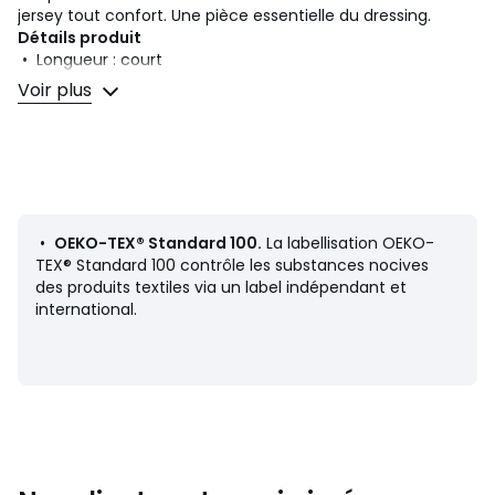
jersey tout confort. Une pièce essentielle du dressing.
Détails produit
• Longueur : court
• Sans manches
Voir plus
• Col croisé, cache-cœur
• Liens à nouer au dos, dans le cou
Composition et Entretien
• 95% coton, 5% élasthanne
• Température de lavage 30° cycle délicat
• Température de repassage faible / blanchiment interdit
•
OEKO-TEX® Standard 100.
La labellisation OEKO-
• Ne pas sécher en tambour
TEX® Standard 100 contrôle les substances nocives
• Pas de nettoyage à sec
des produits textiles via un label indépendant et
international.
Fiche produit relative aux qualités et caractéristiques
environnementales
• Origine de fabrication (tissage, teinture, confection) :
Bangladesh
Dernière mise à jour des informations : 11/03/2026