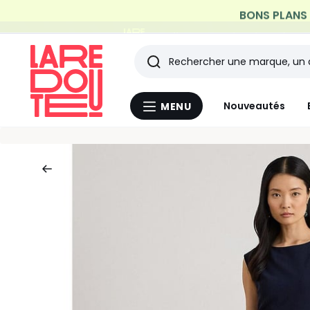
Profitez de la livraison à do
Rechercher
Les
Nouveautés
MENU
Menu
derniers
La
Redoute
articles
consultés