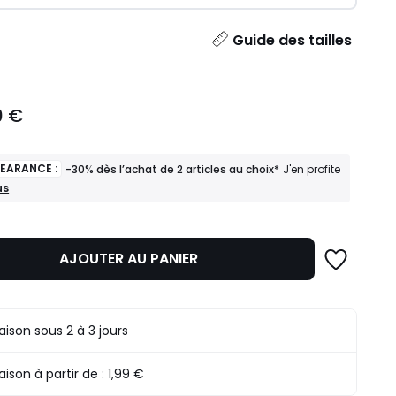
ité
Guide des tailles
0 €
LEARANCE :
-30% dès l’achat de 2 articles au choix*
J'en profite
us
ANCE
AJOUTER AU PANIER
t
s
raison sous 2 à 3 jours
raison à partir de :
1,99 €