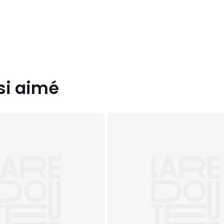
si aimé