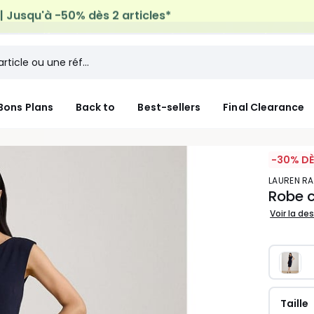
micile offerte*
sur tous vos achats Mode & Maison
Bons Plans
Back to
Best-sellers
Final Clearance
-30% DÈ
LAUREN R
Robe 
Voir la de
Taille