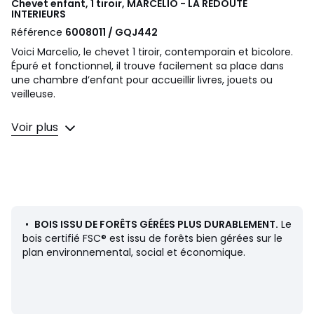
Chevet enfant, 1 tiroir, MARCELIO - LA REDOUTE
INTERIEURS
Référence
6008011 / GQJ442
Voici Marcelio, le chevet 1 tiroir, contemporain et bicolore.
Épuré et fonctionnel, il trouve facilement sa place dans
une chambre d’enfant pour accueillir livres, jouets ou
veilleuse.
Description
Voir plus
• Caisson en panneaux de particules mélaminés
• 1 tiroir en MDF peint, finition acrylique
• Pieds en pin, finition acrylique
Dimensions
Totales
• Largeur : 45 cm
•
BOIS ISSU DE FORÊTS GÉRÉES PLUS DURABLEMENT.
Le
• Hauteur : 45 cm
bois certifié FSC® est issu de forêts bien gérées sur le
• Profondeur : 39 cm
plan environnemental, social et économique.
• Hauteur pieds : 23,8 cm
• Poids : 10,4 kg
Utiles