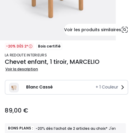
Voir les produits similaires
-20% DÈS 2*
Bois certifié
LA REDOUTE INTERIEURS
Chevet enfant, 1 tiroir, MARCELIO
Voir la description
Blanc Cassé
+
1
Couleur
89,00
89,00 €
€.
BONS PLANS :
-20% dès l’achat de 2 articles au choix*
J'en