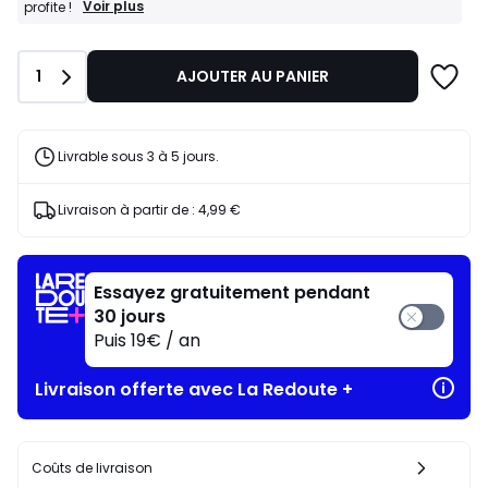
BONS
Voir plus
profite !
PLANS
:
-20%
Quantité
1
AJOUTER AU PANIER
dès
l’achat
de
2
articles
Livrable sous 3 à 5 jours.
au
choix*
J'en
Livraison à partir de :
4,99 €
profite
!
Essayez gratuitement pendant
30 jours
Puis 19€ / an
Livraison offerte avec La Redoute +
Coûts de livraison