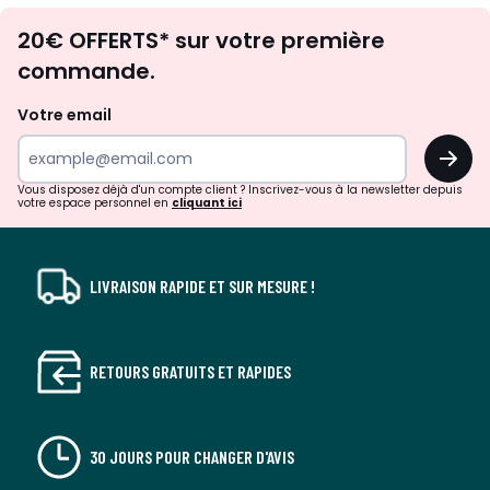
Envie
20€ OFFERTS* sur votre première
d'inspirations
commande.
et
de
Votre email
surprises?
OK
!
Vous disposez déjà d'un compte client ? Inscrivez-vous à la newsletter depuis
votre espace personnel en
cliquant ici
LIVRAISON RAPIDE ET SUR MESURE !
RETOURS GRATUITS ET RAPIDES
30 JOURS POUR CHANGER D'AVIS