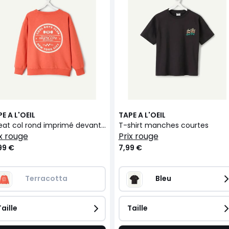
E A L'OEIL
TAPE A L'OEIL
Sweat col rond imprimé devant et dos
T-shirt manches courtes
rix rouge
prix rouge
99 €
7,99 €
Terracotta
Bleu
Taille
Taille