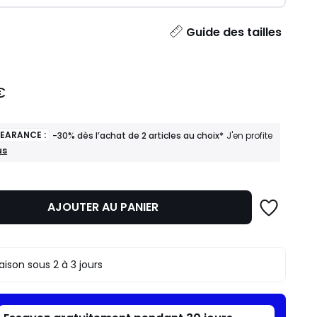
ité
Guide des tailles
€
LEARANCE :
-30% dès l’achat de 2 articles au choix*
J'en profite
us
ANCE
AJOUTER AU PANIER
t
s
raison sous 2 à 3 jours