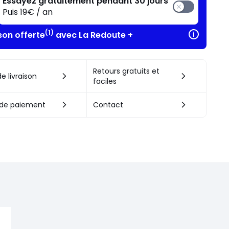
Essayez gratuitement pendant 30 jours
Puis 19€ / an
(1)
son offerte
avec La Redoute +
Retours gratuits et
e livraison
faciles
de paiement
Contact