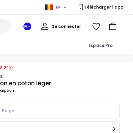
Télécharger l'app
FR
Mon
Se connecter
Mon
Voir
Aller
compte
espace
ma
au
La
wishlist
panier
Espace Pro
Redoute
+
S 2*
IL
on en coton léger
scription
Beige