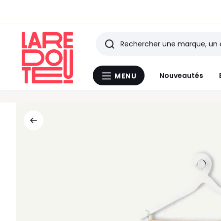
BONS PLANS |
Rechercher
Les
Nouveautés
MENU
Menu
derniers
La
Redoute
articles
consultés