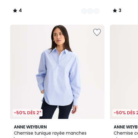
4
3
/
/
5
5
-50% DÈS 2*
-50% DÈS 
5
ANNE WEYBURN
ANNE WEY
/
Chemise tunique rayée manches
Chemise c