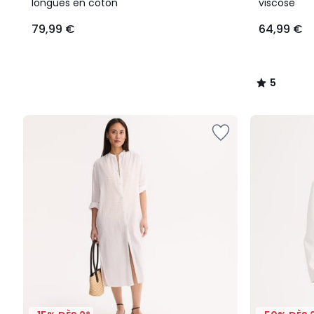
5
longues en coton
viscose
79,99 €
64,99 €
5
/
5