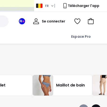
Télécharger l'app
FR
Mon
Se connecter
Mon
Voir
Aller
compte
espace
ma
au
La
wishlist
panier
Espace Pro
Redoute
+
ilet
Maillot de bain