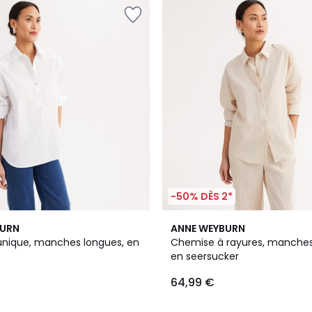
-50% DÈS 2*
2,5
BURN
ANNE WEYBURN
/ 5
nique, manches longues, en
Chemise à rayures, manches
en seersucker
64,99 €