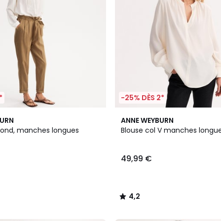
*
-25% DÈS 2*
2
4,2
BURN
ANNE WEYBURN
Couleurs
/ 5
 rond, manches longues
Blouse col V manches longu
49,99 €
4,2
/
5