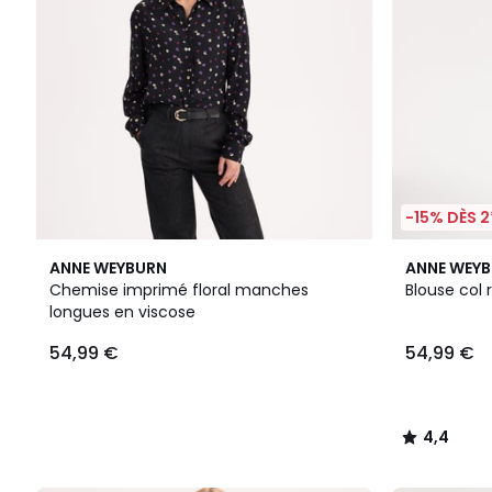
-15% DÈS 2
4,4
ANNE WEYBURN
ANNE WEY
/ 5
Chemise imprimé floral manches
Blouse col
longues en viscose
54,99 €
54,99 €
4,4
/
5