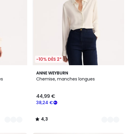
-10% DÈS 2*
2
4,3
ANNE WEYBURN
Couleurs
/ 5
es
Chemise, manches longues
44,99 €
38,24 €
4,3
/
5