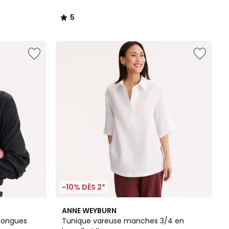
5
/
5
-10% DÈS 2*
3,7
ANNE WEYBURN
/ 5
longues
Tunique vareuse manches 3/4 en