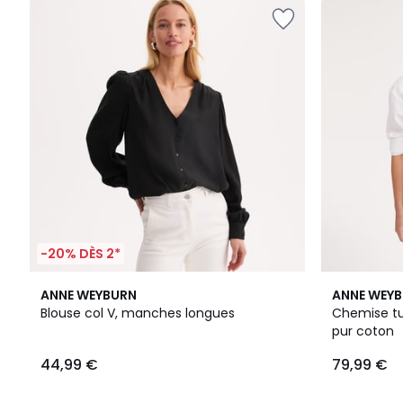
-20% DÈS 2*
2
4
3
ANNE WEYBURN
ANNE WEY
Couleurs
/
/
Blouse col V, manches longues
Chemise tu
5
5
pur coton
44,99 €
79,99 €