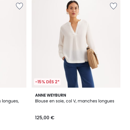
-15% DÈS 2*
5
ANNE WEYBURN
/
 longues,
Blouse en soie, col V, manches longues
5
125,00 €