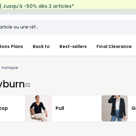
micile offerte*
sur tous vos achats Mode & Maison
Bons Plans
Back to
Best-sellers
Final Clearance
 tunique
yburn
32
 top
Pull
G