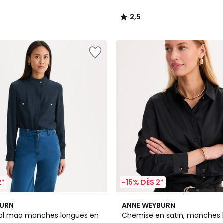
2,5
/
5
2*
-15% DÈS 2*
2
4,5
BURN
ANNE WEYBURN
Couleurs
/ 5
ol mao manches longues en
Chemise en satin, manches 