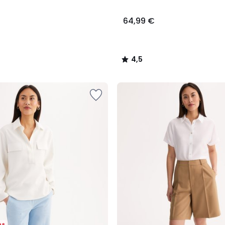
64,99 €
4,5
/
5