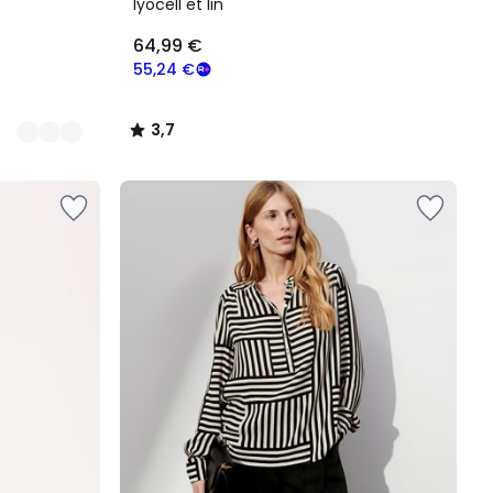
lyocell et lin
64,99 €
55,24 €
3,7
/
5