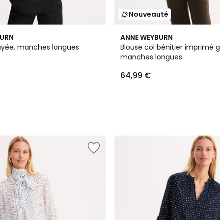
Nouveauté
BURN
ANNE WEYBURN
ayée, manches longues
Blouse col bénitier imprimé 
manches longues
64,99 €