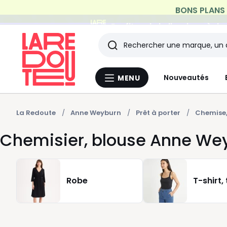
Profitez de la livraison à do
Rechercher
Les
Nouveautés
MENU
Menu
derniers
La
Redoute
articles
La Redoute
Anne Weyburn
Prêt à porter
Chemise,
Chemisier, blouse Anne We
consultés
Robe
T-shirt,