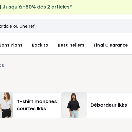
 Jusqu'à -50% dès 2 articles*
micile offerte*
sur tous vos achats Mode & Maison
Bons Plans
Back to
Best-sellers
Final Clearance
KS
T-shirt manches
Débardeur Ikks
courtes Ikks