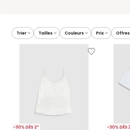
Trier
tailles
couleurs
prix
offr
-30% DÈS 2*
-30% DÈS 