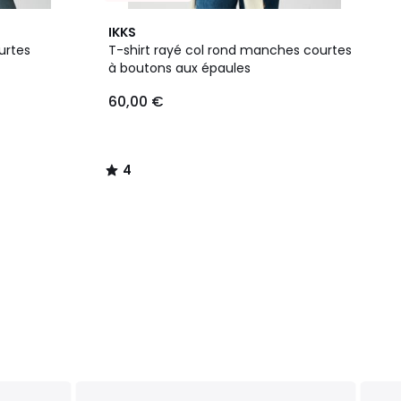
4
IKKS
/
urtes
T-shirt rayé col rond manches courtes
5
à boutons aux épaules
60,00 €
4
/
5