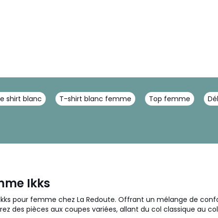
e shirt blanc
T-shirt blanc femme
Top femme
Dé
emme Ikks
ts Ikks pour femme chez La Redoute. Offrant un mélange de confo
uvrez des pièces aux coupes variées, allant du col classique au 