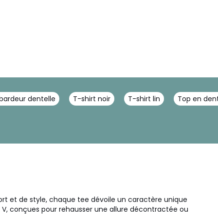
bardeur dentelle
T-shirt noir
T-shirt lin
Top en dent
rt et de style, chaque tee dévoile un caractère unique
col V, conçues pour rehausser une allure décontractée ou