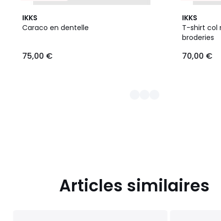
2
IKKS
IKKS
Couleurs
Caraco en dentelle
T-shirt co
broderies
75,00
75,00 €
70,00 €
€.
Articles similaires