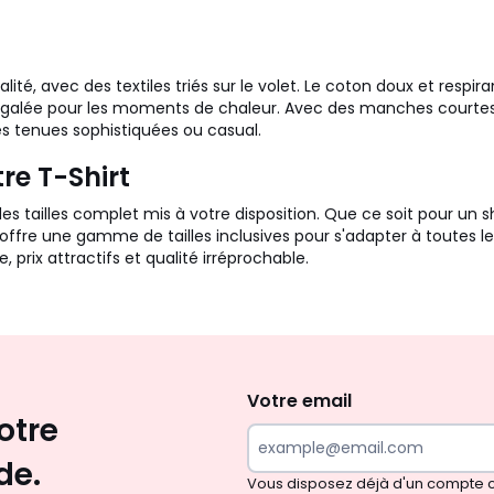
lité, avec des textiles triés sur le volet. Le coton doux et respi
 inégalée pour les moments de chaleur. Avec des manches courte
s tenues sophistiquées ou casual.
tre T-Shirt
des tailles complet mis à votre disposition. Que ce soit pour un s
s offre une gamme de tailles inclusives pour s'adapter à toutes 
prix attractifs et qualité irréprochable.
Envie
d'inspirations
et
Votre email
otre
de
surprises?
de.
Vous disposez déjà d'un compte cl