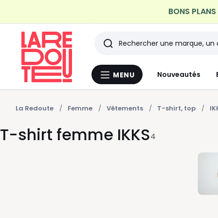
BONS PLANS |
Profitez de la livraison à do
Rechercher
Les
Nouveautés
MENU
Menu
derniers
La
Redoute
articles
La Redoute
Femme
Vêtements
T-shirt, top
IK
T-shirt femme IKKS
consultés
4