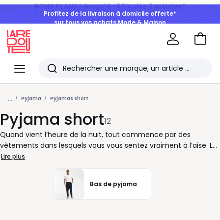
Profitez de la livraison à domicile offerte*
sur tous vos achats Mode & Maison
Aller
au
La
panie
Redoute
Menu
Rechercher
Les
...
derniers
Pyjama
Pyjamas short
Pyjama short
articles
12
consultés
Quand vient l’heure de la nuit, tout commence par des
vêtements dans lesquels vous vous sentez vraiment à l’aise. Le
pyjama short répond à ce besoin de simplicité et de légèreté,
Lire plus
sans compromis sur l’allure. Chez La Redoute, nous avons
pensé cette catégorie pour accompagner vos soirées
Bas de pyjama
détendues et vos réveils en douceur, que vous soyez adepte
d’un style épuré ou plus expressif. Chaque ensemble se
compose de pièces faciles à porter, conçues pour suivre vos