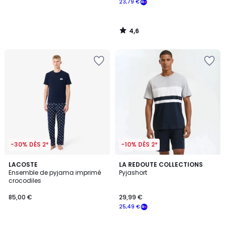
23,79 €
4,6
/
5
-30% DÈS 2*
-10% DÈS 2*
4,8
LACOSTE
LA REDOUTE COLLECTIONS
/ 5
Ensemble de pyjama imprimé
Pyjashort
crocodiles
85,00 €
29,99 €
25,49 €