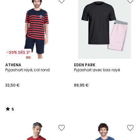
-30% DÈS 2*
5
ATHENA
EDEN PARK
/
Pyjashort rayé, col rond
Pyjashort avec bas rayé
5
32,50 €
89,95 €
5
/
5