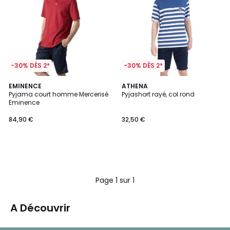
-30% DÈS 2*
-30% DÈS 2*
EMINENCE
ATHENA
Pyjama court homme Mercerisé
Pyjashort rayé, col rond
Eminence
84,90 €
32,50 €
Page 1 sur 1
A Découvrir