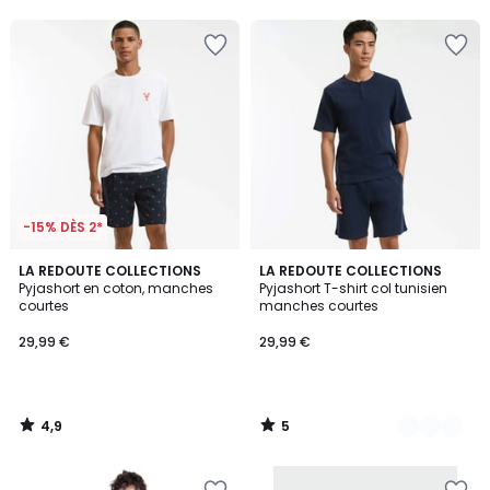
5
5
-15% DÈS 2*
4,9
5
LA REDOUTE COLLECTIONS
2
LA REDOUTE COLLECTIONS
/ 5
/
Pyjashort en coton, manches
Pyjashort T-shirt col tunisien
Couleurs
5
courtes
manches courtes
29,99 €
29,99 €
4,9
5
/
/
5
5