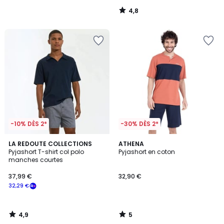
4,8
/
5
-10% DÈS 2*
-30% DÈS 2*
4,9
5
LA REDOUTE COLLECTIONS
ATHENA
/ 5
/
Pyjashort T-shirt col polo
Pyjashort en coton
5
manches courtes
37,99 €
32,90 €
32,29 €
4,9
5
/
/