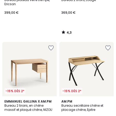
Ericson
399,00 €
369,00 €
4,3
/
5
-15% DÈS 2*
-15% DÈS 2*
4,7
4,7
EMMANUEL GALLINA X AM.PM
AM.PM
/ 5
/ 5
Bureau 2 tiroirs, en chêne
Bureau secrétaire chêne et
massif et plaqué chêne, NIZOU
placage chêne, Epitre