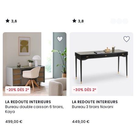
3,6
3,8
/
/
5
5
-20% DÈS 2*
-30% DÈS 2*
4,2
4,1
2
LA REDOUTE INTERIEURS
LA REDOUTE INTERIEURS
/ 5
/ 5
Bureau double caisson 6 tiroirs,
Bureau 3 tiroirs Novani
Couleurs
Kaya
499,00 €
449,00 €