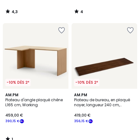
4,3
4
/
/
5
5
-10% DÈS 2*
-10% DÈS 2*
1
AM.PM
AM.PM
/
Plateau d'angle plaqué chêne
Plateau de bureau, en plaqué
5
L165 cm, Working
noyer, longueur 240 cm,
Working
459,00 €
419,00 €
390,15 €
356,15 €
1