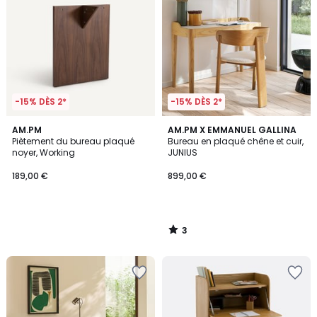
-15% DÈS 2*
-15% DÈS 2*
3
AM.PM
AM.PM X EMMANUEL GALLINA
/
Piètement du bureau plaqué
Bureau en plaqué chêne et cuir,
5
noyer, Working
JUNIUS
189,00 €
899,00 €
3
/
5