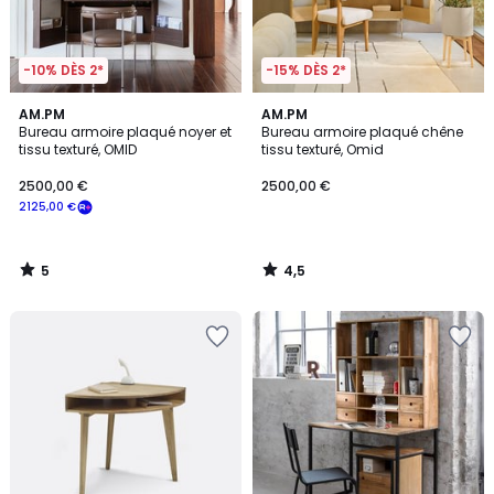
-10% DÈS 2*
-15% DÈS 2*
5
4,5
AM.PM
AM.PM
/
/ 5
Bureau armoire plaqué noyer et
Bureau armoire plaqué chêne
5
tissu texturé, OMID
tissu texturé, Omid
2500,00 €
2500,00 €
2125,00 €
5
4,5
/
/
5
5