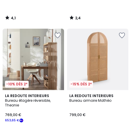
4,1
2,4
/
/
5
5
-10% DÈS 2*
-15% DÈS 2*
4,2
4,8
LA REDOUTE INTERIEURS
LA REDOUTE INTERIEURS
/ 5
/ 5
Bureau étagère réversible,
Bureau armoire Mathéo
Theonie
769,00 €
799,00 €
653,65 €