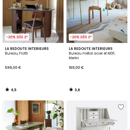
-20% DÈS 2*
-20% DÈS 2*
4,5
3,6
LA REDOUTE INTERIEURS
LA REDOUTE INTERIEURS
/ 5
/ 5
Bureau, Fratti
Bureau métal acier et MDF,
Merlin
599,00 €
169,00 €
4,5
3,6
/
/
5
5