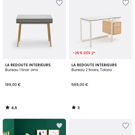
-25% DÈS 2*
4,5
3
LA REDOUTE INTERIEURS
LA REDOUTE INTERIEURS
/ 5
/
Bureau 1 tiroir Jimi
Bureau 2 tiroirs, Tolora
5
199,00 €
569,00 €
4,5
3
/
/
5
5