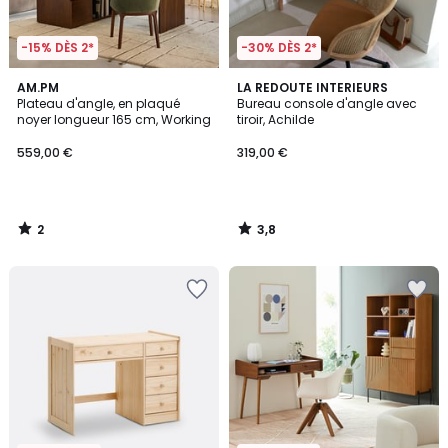
-15% DÈS 2*
-30% DÈS 2*
2
3,8
AM.PM
LA REDOUTE INTERIEURS
/
/ 5
Plateau d'angle, en plaqué
Bureau console d'angle avec
5
noyer longueur 165 cm, Working
tiroir, Achilde
559,00 €
319,00 €
2
3,8
/
/
5
5