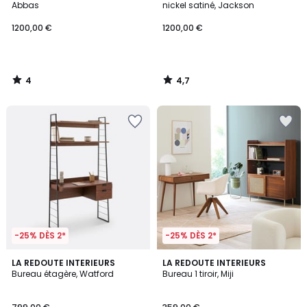
5
Abbas
nickel satiné, Jackson
1200,00 €
1200,00 €
4
4,7
/
/
5
5
-25% DÈS 2*
-25% DÈS 2*
4,6
3,9
LA REDOUTE INTERIEURS
LA REDOUTE INTERIEURS
/ 5
/ 5
Bureau étagère, Watford
Bureau 1 tiroir, Miji