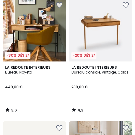
-30% DÈS 2*
-20% DÈS 2*
3,6
4,3
LA REDOUTE INTERIEURS
LA REDOUTE INTERIEURS
/ 5
/ 5
Bureau Noyeto
Bureau console, vintage, Colas
449,00 €
239,00 €
3,6
4,3
/
/
5
5