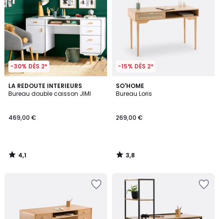
-30% DÈS 2*
-15% DÈS 2*
4,1
3,8
LA REDOUTE INTERIEURS
SO'HOME
/ 5
/ 5
Bureau double caisson JIMI
Bureau Loris
469,00 €
269,00 €
4,1
3,8
/
/
5
5