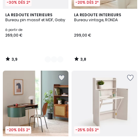
-30% DÈS 2*
-20% DÈS 2*
3,9
3,8
2
LA REDOUTE INTERIEURS
LA REDOUTE INTERIEURS
/ 5
/ 5
Bureau pin massif et MDF, Gaby
Bureau vintage, RONDA
Couleurs
à partir de
269,00 €
299,00 €
3,9
3,8
/
/
5
5
-20% DÈS 2*
-25% DÈS 2*