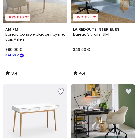
-10% DÈS 2*
-15% DÈS 2*
3,4
4,4
AM.PM
LA REDOUTE INTERIEURS
/ 5
/ 5
Bureau console plaqué noyer et
Bureau 3 tiroirs, JIMI
cuir, Aslen
990,00 €
349,00 €
841,50 €
3,4
4,4
/
/
5
5