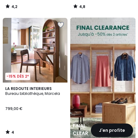
4,2
4,8
/
/
5
5
FINAL
CLEARANCE
-15% DÈS 2*
4
LA REDOUTE INTERIEURS
/
Bureau bibliothèque, Marcela
5
799,00 €
FINAL
J'en profite
4
CLEARANCE
/