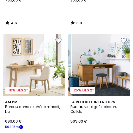
799,00 €
359,00 €
4,6
3,9
/
/
5
5
-10% DÈS 2*
-25% DÈS 2*
4,3
4
AM.PM
LA REDOUTE INTERIEURS
/ 5
/
Bureau console chêne massif,
Bureau vintage 1 caisson,
5
Liu
Quilda
699,00 €
599,00 €
594,15 €