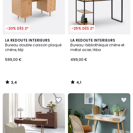
-20% DÈS 2*
-25% DÈS 2*
3,4
4,1
LA REDOUTE INTERIEURS
LA REDOUTE INTERIEURS
/ 5
/ 5
Bureau double caisson plaqué
Bureau-bibliothèque chêne et
chêne, Miji
métal acier, Hiba
599,00 €
499,00 €
3,4
4,1
/
/
5
5