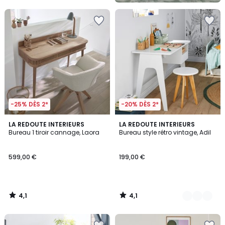
5
-25% DÈS 2*
-20% DÈS 2*
4,1
4,1
LA REDOUTE INTERIEURS
4
LA REDOUTE INTERIEURS
/ 5
/ 5
Bureau 1 tiroir cannage, Laora
Bureau style rétro vintage, Adil
Couleurs
599,00 €
199,00 €
4,1
4,1
/
/
5
5