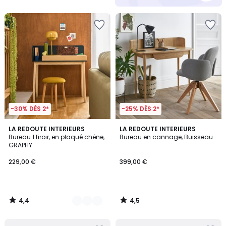
5
-30% DÈS 2*
-25% DÈS 2*
4,4
4,5
3
LA REDOUTE INTERIEURS
LA REDOUTE INTERIEURS
/ 5
/ 5
Bureau 1 tiroir, en plaqué chêne,
Bureau en cannage, Buisseau
Couleurs
GRAPHY
229,00 €
399,00 €
4,4
4,5
/
/
5
5