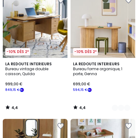
-10% DÈS 2*
-10% DÈS 2*
4,4
4,4
LA REDOUTE INTERIEURS
2
LA REDOUTE INTERIEURS
/ 5
/ 5
Bureau vintage double
Bureau forme organique, 1
Couleurs
caisson, Quilda
porte, Genna
999,00 €
699,00 €
849,15 €
594,15 €
4,4
4,4
/
/
5
5