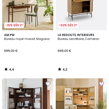
-15% DÈS 2*
-30% DÈS 2*
4,4
4,2
AM.PM
LA REDOUTE INTERIEURS
/ 5
/ 5
Bureau noyer massif, Magosia
Bureau secrétaire, Cameron
699,00 €
699,00 €
4,4
4,2
/
/
5
5