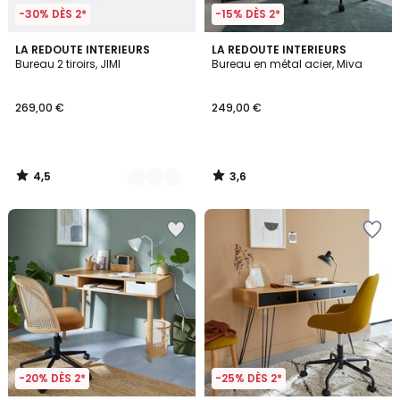
-30% DÈS 2*
-15% DÈS 2*
4,5
3,6
2
LA REDOUTE INTERIEURS
LA REDOUTE INTERIEURS
/ 5
/ 5
Bureau 2 tiroirs, JIMI
Bureau en métal acier, Miva
Couleurs
269,00 €
249,00 €
4,5
3,6
/
/
5
5
-20% DÈS 2*
-25% DÈS 2*