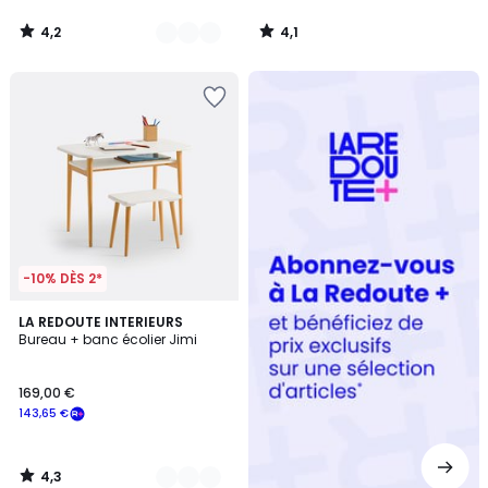
4,2
4,1
/
/
5
5
Redoute
+
-10% DÈS 2*
4,3
2
LA REDOUTE INTERIEURS
/ 5
Bureau + banc écolier Jimi
Couleurs
169,00 €
143,65 €
4,3
/