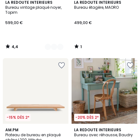
4,4
1
2
LA REDOUTE INTERIEURS
LA REDOUTE INTERIEURS
/ 5
/
Bureau vintage plaqué noyer,
Bureau étagère, MAORO
Couleurs
5
Topim
599,00 €
499,00 €
4,4
1
/
/
5
5
-15% DÈS 2*
-20% DÈS 2*
3,8
AM.PM
LA REDOUTE INTERIEURS
/ 5
Plateau de bureau en plaqué
Bureau avec réhausse, Baudry
chêne L200, Mikube