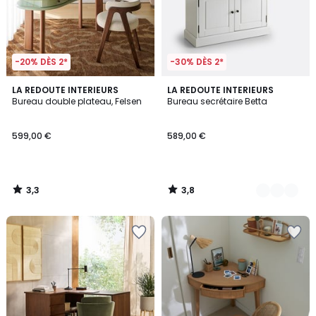
-20% DÈS 2*
-30% DÈS 2*
3,3
3,8
LA REDOUTE INTERIEURS
2
LA REDOUTE INTERIEURS
/ 5
/ 5
Bureau double plateau, Felsen
Bureau secrétaire Betta
Couleurs
599,00 €
589,00 €
3,3
3,8
/
/
5
5