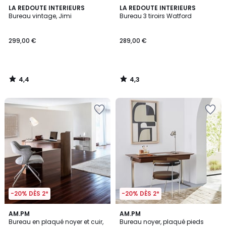
4,4
4,3
LA REDOUTE INTERIEURS
LA REDOUTE INTERIEURS
/ 5
/ 5
Bureau vintage, Jimi
Bureau 3 tiroirs Watford
299,00 €
289,00 €
4,4
4,3
/
/
5
5
-20% DÈS 2*
-20% DÈS 2*
4
4,7
AM.PM
AM.PM
/
/ 5
Bureau en plaqué noyer et cuir,
Bureau noyer, plaqué pieds