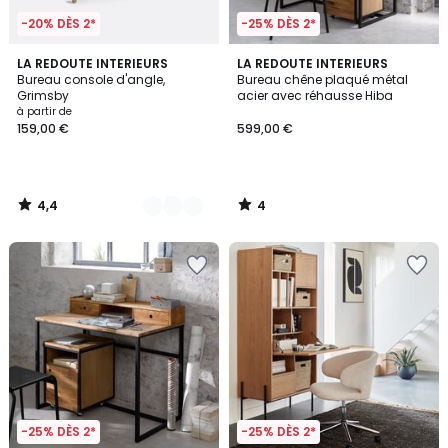
-20% DÈS 2*
-25% DÈS 2*
4,4
4
2
LA REDOUTE INTERIEURS
LA REDOUTE INTERIEURS
/ 5
/
Bureau console d'angle,
Bureau chêne plaqué métal
Couleurs
5
Grimsby
acier avec réhausse Hiba
à partir de
159,00 €
599,00 €
4,4
4
/
/
5
5
-25% DÈS 2*
-25% DÈS 2*