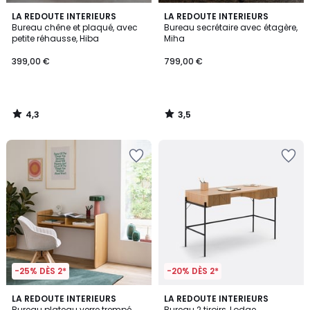
4,3
3,5
LA REDOUTE INTERIEURS
LA REDOUTE INTERIEURS
/ 5
/ 5
Bureau chêne et plaqué, avec
Bureau secrétaire avec étagère,
petite réhausse, Hiba
Miha
399,00 €
799,00 €
4,3
3,5
/
/
5
5
-25% DÈS 2*
-20% DÈS 2*
4,3
LA REDOUTE INTERIEURS
LA REDOUTE INTERIEURS
/ 5
Bureau plateau verre trempé,
Bureau 2 tiroirs, Lodge