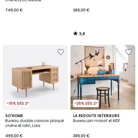
749,00 €
389,00 €
3,8
/
5
-15% DÈS 2*
-25% DÈS 2*
3,6
3,8
SO'HOME
2
LA REDOUTE INTERIEURS
/ 5
/ 5
Bureau double caisson plaqué
Bureau pin massif et MDF
Couleurs
chêne et rotin, Loris
499,00 €
389,00 €