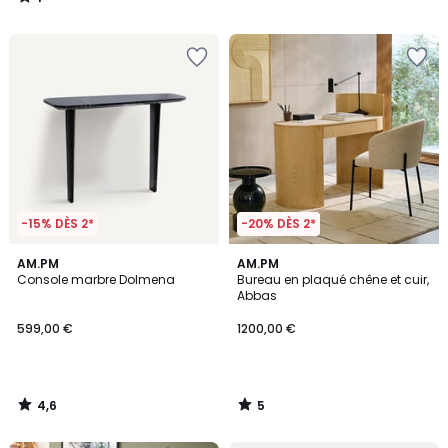
/
5
-15% DÈS 2*
-20% DÈS 2*
4,6
5
AM.PM
AM.PM
/ 5
/
Console marbre Dolmena
Bureau en plaqué chêne et cuir,
5
Abbas
599,00 €
1200,00 €
4,6
5
/
/
5
5